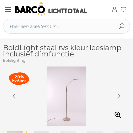
 hoofdinhoud
BoldLight staal rvs kleur leeslamp
inclusief dimfunctie
Boldlighting
20%
korting