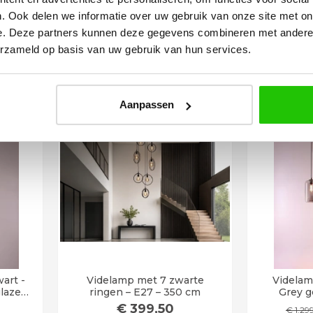
0cm
Amber Glas
€
554
,50
€
1.175
. Ook delen we informatie over uw gebruik van onze site met on
SW10297
e. Deze partners kunnen deze gegevens combineren met andere i
In voorraad
erzameld op basis van uw gebruik van hun services.
en
In winkelwagen
I
23%
0 uur
Levertij
korting
uurd!
Aanpassen
art -
Videlamp met 7 zwarte
Videlamp
glazen
ringen – E27 – 350 cm
Grey g
€
399
,50
€
1.29