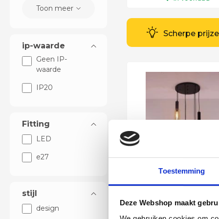
Toon meer
In winkelwag
Op werkdagen voor 14:0
Scherpe prijz
besteld = vandaag verst
ip-waarde
Geen IP-
waarde
IP20
Fitting
LED
e27
Toestemming
stijl
Deze Webshop maakt gebrui
Videlamp Hanglamp
design
zwarte kokerspots 
We gebruiken cookies om cont