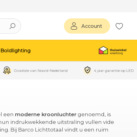
Account
Boldlighting
Grootste van Noord-Nederland
4 jaar garantie op LED
el een
moderne kroonluchter
genoemd, is
hun indrukwekkende uitstraling vullen vide
ng. Bij Barco Lichttotaal vindt u een ruim