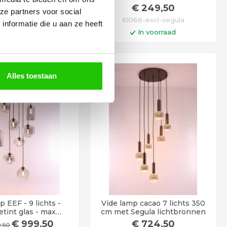
350cm
lichtbronnen
€
999
,50
€
249
,50
,00
ze partners voor social
50237
61066-excl-segula
nformatie die u aan ze heeft
In voorraad
In voorraad
n winkelwagen
In winkelwagen
d 6 - 12 werkdagen
Op werkdagen voor 14:00 uur
besteld = vandaag verstuurd!
Alles toestaan
 EEF - 9 lichts -
Vide lamp cacao 7 lichts 350
etint glas - max
cm met Segula lichtbronnen
350cm
€
999
,50
€
724
,50
9
,50