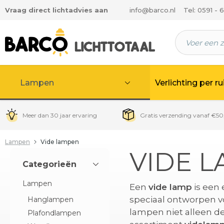
Vraag direct lichtadvies aan
info@barco.nl
Tel: 0591 - 
 hoofdinhoud
Lampen
Verlichting per r
Meer dan 30 jaar ervaring
Gratis verzending vanaf €50
Lampen
Vide lampen
VIDE 
Categorieën
Lampen
Een
vide lamp
is een 
speciaal ontworpen vo
Hanglampen
lampen niet alleen de 
Plafondlampen