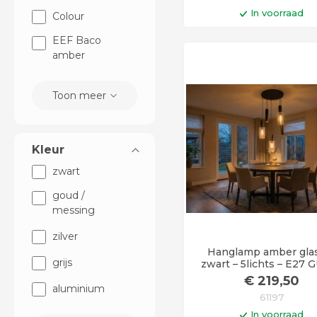
In voorraad
Colour
In winkelwag
EEF Baco
amber
Levertijd 3 - 4 wek
Toon meer
Kleur
zwart
goud /
messing
zilver
Hanglamp amber gla
grijs
zwart – 5lichts – E27 
185 cm
€
219
,50
aluminium
61197
In voorraad