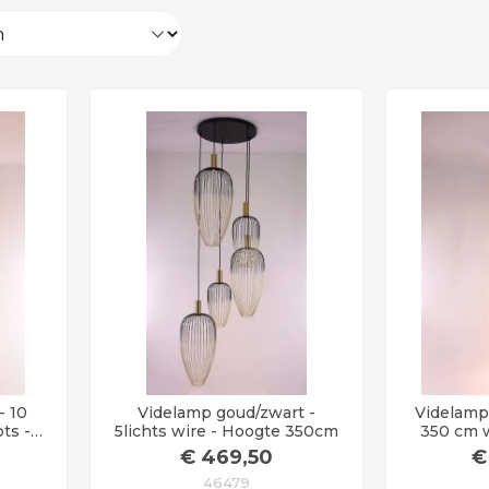
- 10
Videlamp goud/zwart -
Videlamp 
ots -
5lichts wire - Hoogte 350cm
350 cm 
€
469
,50
€
46479