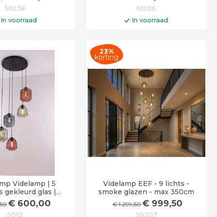
50238
61206
In voorraad
In voorraad
n winkelwagen
In winkelwagen
23%
d 6 - 12 werkdagen
Op werkdagen voor 14:00 uur
korting
besteld = vandaag verstuurd!
mp Videlamp | 5
Videlamp EEF - 9 lichts -
 gekleurd glas |
smoke glazen - max 350cm
380cm
€
600
,00
€
999
,50
,50
€
1.299
,50
50113
50207