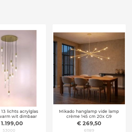
13 lichts acrylglas
Mikado hanglamp vide lamp
warm wit dimbaar
crème 145 cm 20x G9
1.199
,00
€
269
,50
53000
61189