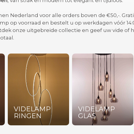
pen
, van strak en modern tot elegant en tijdloos.
nen Nederland voor alle orders boven de €50,-. Grat
 lamp op voorraad en bestelt u op werkdagen vóór 14
dek onze uitgebreide collectie en geef uw vide of h
otaal.
VIDELAMP
VIDELAMP
RINGEN
GLAS