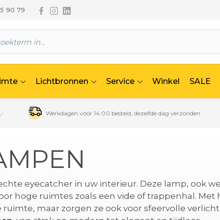
Volg ons via Facebook
Volg ons via Instagram
Volg ons via Linkedin
65 90 79
uimte
Lichtbronnen
Service
Winkel
SALE
,-
Werkdagen vóór 14:00 besteld, dezelfde dag verzonden
LAMPEN
echte eyecatcher in uw interieur. Deze lamp, ook w
or hoge ruimtes zoals een vide of trappenhal. Met 
ruimte, maar zorgen ze ook voor sfeervolle verlichti