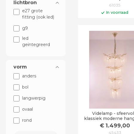
lichtbron
61035
e27 grote
In voorraad
fitting (ook led)
In winkelwag
g9
Op werkdagen voor 14:0
besteld = vandaag verst
led
geïntegreerd
vorm
anders
bol
langwerpig
ovaal
Videlamp - sfeervol
klassiek moderne han
rond
- goud met kristallook
€
1.499
,00
hangers
45433