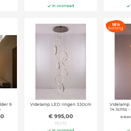
In voorraad
en
In winkelwagen
I
18%
agen
Op werkdagen voor 14:00 uur
Op werkda
korting
besteld = vandaag verstuurd!
besteld =
lder 9
Videlamp LED ringen 330cm
Videlamp 
m
14 lichts -
lo
50
€
995
,00
€
849
39272
In voorraad