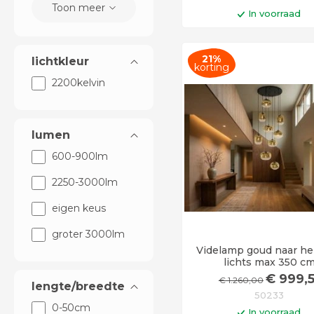
Toon meer
In voorraad
In winkelwag
21%
lichtkleur
Levertijd 6 - 12 werkd
korting
2200kelvin
lumen
600-900lm
2250-3000lm
eigen keus
groter 3000lm
Videlamp goud naar he
lichts max 350 c
€
999
,
€
1.260
,00
lengte/breedte
50233
0-50cm
In voorraad