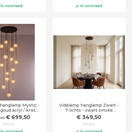
In voorraad
In voorraad
n winkelwagen
In winkelwagen
gen voor 14:00 uur
Levertijd 6 - 12 werkdagen
 vandaag verstuurd!
hanglamp Mystic -
Videlamp hanglamp Zwart -
 goud acryl / kristal
7 lichts - zwart smoke
ok - 350cm
rookglas - 350cm
€
699
,50
€
349
,50
,50
61074
61064
In voorraad
In voorraad