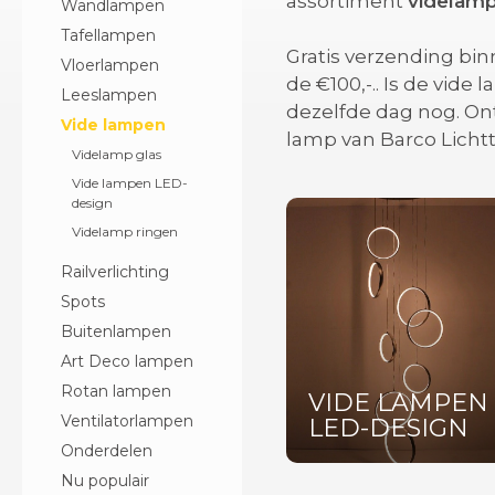
assortiment
videlam
Wandlampen
Tafellampen
Gratis verzending bin
Vloerlampen
de €100,-.
. Is de vide
Leeslampen
dezelfde dag nog. Ont
Vide lampen
lamp van Barco Lichtt
Videlamp glas
Vide lampen LED-
design
Videlamp ringen
Railverlichting
Spots
Buitenlampen
Art Deco lampen
Rotan lampen
VIDE LAMPEN
Ventilatorlampen
LED-DESIGN
Onderdelen
Nu populair