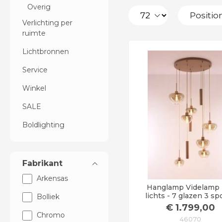
Overig
Verlichting per
ruimte
Lichtbronnen
Service
Winkel
SALE
Boldlighting
Fabrikant
Arkensas
Hanglamp Videlamp 
lichts - 7 glazen 3 sp
Bolliek
Beige kleur
€
1.799
,00
Chromo
46070