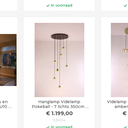
In voorraad
en
In winkelwagen
I
en
Op werkdagen voor 14:00 uur
Op werkda
besteld = vandaag verstuurd!
besteld =
s en
Hanglamp Videlamp
Videlamp 
GU10 –
Pokeball - 7 lichts 350cm -
amber
Goud met zwart
€
1.199
,00
€
53004
In voorraad