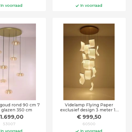
In voorraad
In voorraad
n winkelwagen
In winkelwagen
gen voor 14:00 uur
Op werkdagen voor 14:00 uur
 vandaag verstuurd!
besteld = vandaag verstuurd!
goud rond 90 cm 7
Videlamp Flying Paper
 glazen 350 cm
exclusief design 3 meter 12
hangers
1.699
,00
€
999
,50
53007
60500
In voorraad
In voorraad