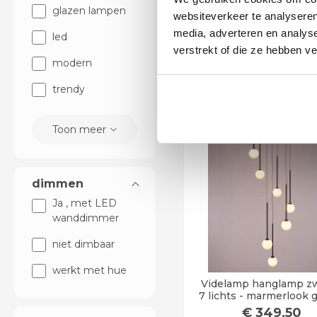
amber glazen - 35
€
399
,00
glazen lampen
websiteverkeer te analyseren
61198
media, adverteren en analys
led
In voorraad
verstrekt of die ze hebben v
modern
In winkelwag
trendy
Op werkdagen voor 14:0
besteld = vandaag verst
Toon meer
dimmen
Ja , met LED
wanddimmer
niet dimbaar
werkt met hue
Videlamp hanglamp zw
7 lichts - marmerlook 
bollen - 350cm
€
349
,50