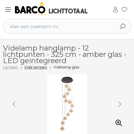
 hoofdinhoud
Videlamp hanglamp - 12
lichtpunten - 325 cm - amber glas -
LED geïntegreerd
Lampen
Vide lampen
Videlamp glas