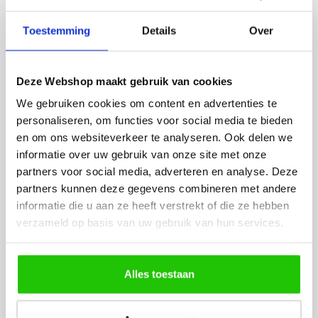
Rian
Anne
Toestemming
Details
Over
Fijne site waar ik een mooie
Het bestellen, betale
lamp heb uitgekozen en
leveren verliep vlot e
besteld. De volgende dag
volledig naar wens. He
Deze Webshop maakt gebruik van cookies
werd deze al bezorgd. Super
artikel is zeer mooi e
We gebruiken cookies om content en advertenties te
netjes en veilig verpakt.
veel sfeer, het is ook
personaliseren, om functies voor social media te bieden
eenvoudig te plaatsen
en om ons websiteverkeer te analyseren. Ook delen we
informatie over uw gebruik van onze site met onze
partners voor social media, adverteren en analyse. Deze
partners kunnen deze gegevens combineren met andere
informatie die u aan ze heeft verstrekt of die ze hebben
verzameld op basis van uw gebruik van hun services.
MEER PRODUCTEN
UIT DE SERIE GISELA
Alles toestaan
Alle producten uit deze serie