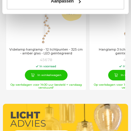
Aanpassen
€
1.574
,95
Videlamp hanglamp - 12 lichtpunten - 325 cm
Hanglamp 3 lichts r
- amber glas - LED geïntegreerd
geïntegr
45678
456
In voorraad
In vo
In winkelwagen
In win
Op werkdagen voor 14:00 uur besteld = vandaag
Op werkdagen voor 14:00
verstuurd!
verstu
LICHT
ADVIES