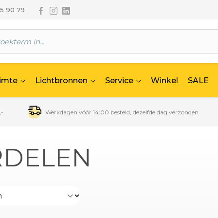
Volg ons via Facebook
Volg ons via Instagram
Volg ons via Linkedin
65 90 79
uimte
Lichtbronnen
Service
Winkel
SALE
,-
Werkdagen vóór 14:00 besteld, dezelfde dag verzonden
DELEN