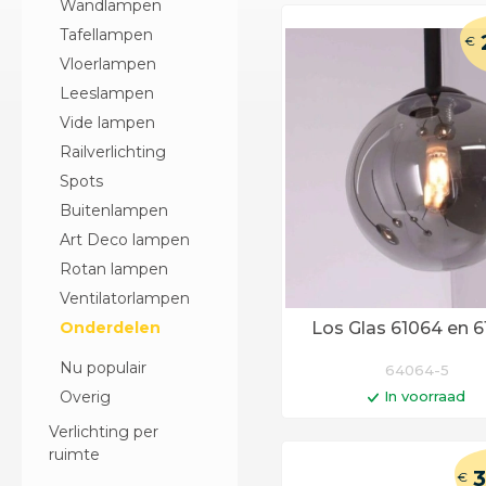
Wandlampen
Tafellampen
€
Vloerlampen
Leeslampen
Vide lampen
Railverlichting
Spots
Buitenlampen
Art Deco lampen
Rotan lampen
Ventilatorlampen
Onderdelen
Los Glas 61064 en 6
Nu populair
64064-5
Overig
In voorraad
In winkelwag
Verlichting per
ruimte
Op werkdagen voor 14:0
3
€
besteld = vandaag verst