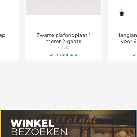
kap
Zwarte plafondplaat 1
Hanglam
meter 2-gaats
voor 
40315
In voorraad
en
In winkelwagen
I
0 uur
Op werkdagen voor 14:00 uur
Op werkda
uurd!
besteld = vandaag verstuurd!
besteld =
WINKEL
BEZOEKEN