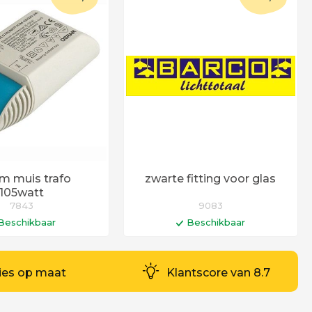
m muis trafo
zwarte fitting voor glas
105watt
7843
9083
Beschikbaar
Beschikbaar
n winkelwagen
In winkelwagen
d 6 - 12 werkdagen
Levertijd 6 - 12 werkdagen
ies op maat
Klantscore van 8.7