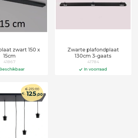
laat zwart 150 x
Zwarte plafondplaat
15cm
130cm 3-gaats
41867
41784
Beschikbaar
In voorraad
n winkelwagen
In winkelwagen
€
215
,00
d 6 - 12 werkdagen
Op werkdagen voor 14:00 uur
125
€
besteld = vandaag verstuurd!
,00