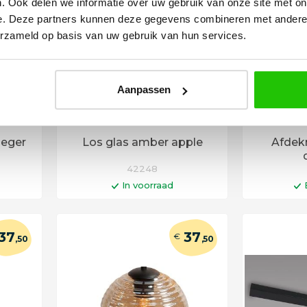
. Ook delen we informatie over uw gebruik van onze site met on
e. Deze partners kunnen deze gegevens combineren met andere i
erzameld op basis van uw gebruik van hun services.
Aanpassen
aeger
Los glas amber apple
Afdek
42248
In voorraad
en
In winkelwagen
I
agen
Op werkdagen voor 14:00 uur
Levertij
37
37
€
,50
,50
besteld = vandaag verstuurd!