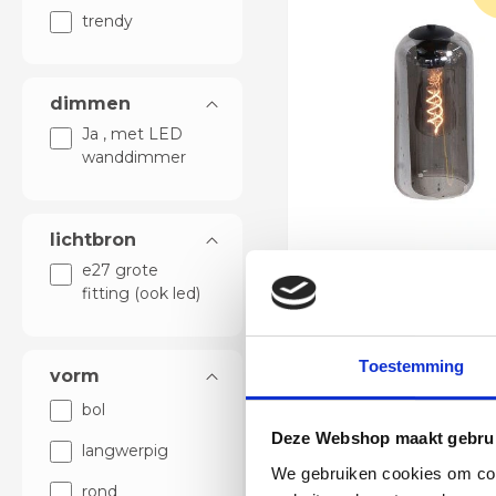
trendy
dimmen
Ja , met LED
wanddimmer
lichtbron
e27 grote
Los glas smok
fitting (ook led)
langwerpig
42574
In voorraad
Toestemming
vorm
In winkelwag
bol
Op werkdagen voor 14:0
€
Deze Webshop maakt gebrui
besteld = vandaag verst
langwerpig
We gebruiken cookies om cont
rond