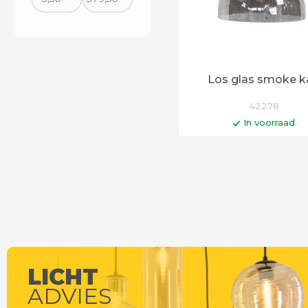
Los glas smoke 
42278
In voorraad
In winkelwag
Op werkdagen voor 14:0
besteld = vandaag verst
LICHT
ADVIES