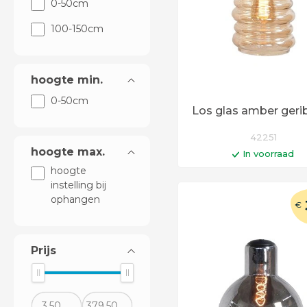
0-50cm
100-150cm
hoogte min.
0-50cm
Los glas amber geri
42251
hoogte max.
In voorraad
hoogte
In winkelwag
instelling bij
ophangen
Op werkdagen voor 14:0
€
besteld = vandaag verst
Prijs