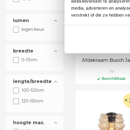
websiteverkeer te analyseren
media, adverteren en analys
verstrekt of die ze hebben v
lumen
eigen keus
breedte
0-10cm
Afdekraam Busch J
78
Beschikbaar
lengte/breedte
In winkelwag
100-120cm
Levertijd 6 - 12 werkd
€
120-150cm
hoogte max.