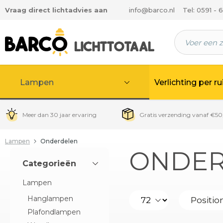
Vraag direct lichtadvies aan
info@barco.nl
Tel: 0591 - 
 hoofdinhoud
Lampen
Verlichting per r
Meer dan 30 jaar ervaring
Gratis verzending vanaf €50
Lampen
Onderdelen
ONDER
Categorieën
Lampen
Hanglampen
Plafondlampen