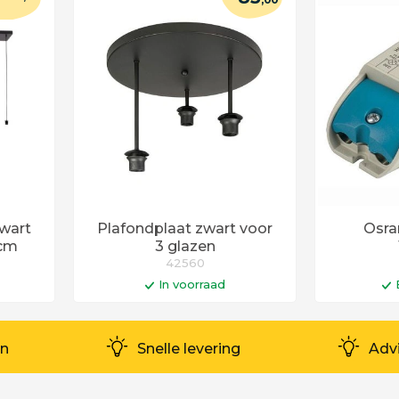
wart
Plafondplaat zwart voor
Osra
0cm
3 glazen
42560
In voorraad
en
In winkelwagen
I
en
Op werkdagen voor 14:00 uur
Levertij
en
Snelle levering
Adv
besteld = vandaag verstuurd!