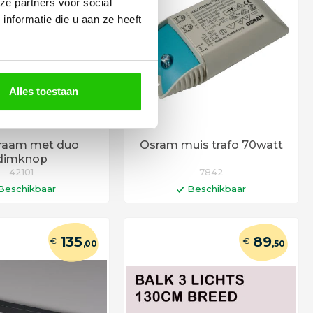
ze partners voor social
nformatie die u aan ze heeft
Alles toestaan
raam met duo
Osram muis trafo 70watt
dimknop
42101
7842
Beschikbaar
Beschikbaar
n winkelwagen
In winkelwagen
d 6 - 12 werkdagen
Levertijd 6 - 12 werkdagen
135
89
€
€
,00
,50