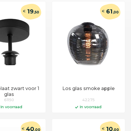
19
61
€
€
,50
,00
laat zwart voor 1
Los glas smoke apple
glas
61150
42275
In voorraad
In voorraad
n winkelwagen
In winkelwagen
gen voor 14:00 uur
Op werkdagen voor 14:00 uur
40
10
€
€
,00
,00
 vandaag verstuurd!
besteld = vandaag verstuurd!