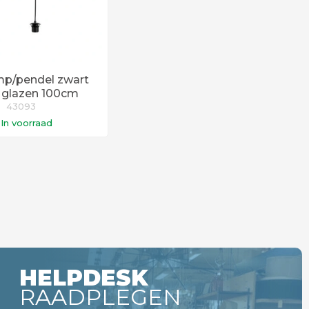
p/pendel zwart
6 glazen 100cm
43093
In voorraad
n winkelwagen
gen voor 14:00 uur
 vandaag verstuurd!
HELPDESK
RAADPLEGEN