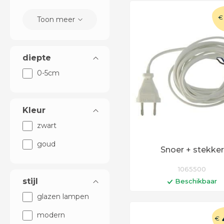
€
Toon meer
diepte
0-5cm
Kleur
zwart
goud
Snoer + stekker
1065500
stijl
Beschikbaar
In winkelwag
glazen lampen
modern
Levertijd 6 - 12 werkd
€