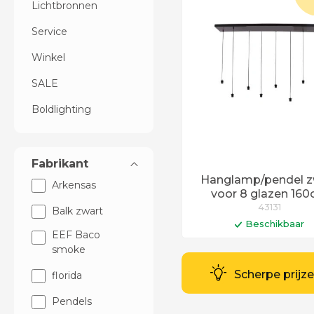
Lichtbronnen
Service
Winkel
SALE
Boldlighting
Fabrikant
Hanglamp/pendel z
Arkensas
voor 8 glazen 16
43131
Balk zwart
Beschikbaar
EEF Baco
In winkelwag
smoke
Levertijd 3 - 4 wek
Scherpe prijz
florida
Pendels