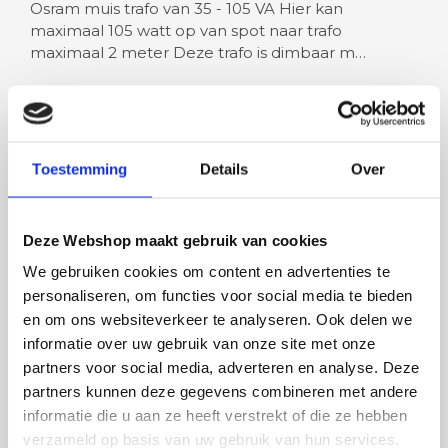
Osram muis trafo van 35 - 105 VA Hier kan
maximaal 105 watt op van spot naar trafo
maximaal 2 meter Deze trafo is dimbaar m…
Lees meer
Toestemming
Details
Over
Deze Webshop maakt gebruik van cookies
Rian
Anne
We gebruiken cookies om content en advertenties te
Fijne site waar ik een mooie
Het bestellen, betale
personaliseren, om functies voor social media te bieden
lamp heb uitgekozen en
leveren verliep vlot e
en om ons websiteverkeer te analyseren. Ook delen we
besteld. De volgende dag
volledig naar wens. He
informatie over uw gebruik van onze site met onze
werd deze al bezorgd. Super
artikel is zeer mooi e
partners voor social media, adverteren en analyse. Deze
netjes en veilig verpakt.
veel sfeer, het is ook
partners kunnen deze gegevens combineren met andere
eenvoudig te plaatsen
informatie die u aan ze heeft verstrekt of die ze hebben
verzameld op basis van uw gebruik van hun services.