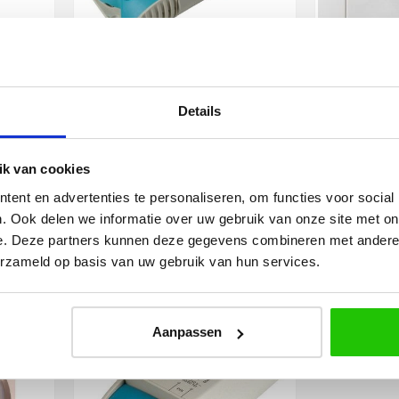
RODE
Osram muis trafo 70watt
Afdek
Details
TER
7842
Beschikbaar
k van cookies
en
In winkelwagen
I
ent en advertenties te personaliseren, om functies voor social
agen
Levertijd 6 - 12 werkdagen
Levertij
en
Snelle levering
Adv
. Ook delen we informatie over uw gebruik van onze site met on
e. Deze partners kunnen deze gegevens combineren met andere i
erzameld op basis van uw gebruik van hun services.
60
40
€
,00
,00
Aanpassen