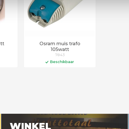
tt
Osram muis trafo
105watt
7843
Beschikbaar
en
In winkelwagen
agen
Levertijd 6 - 12 werkdagen
WINKEL