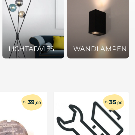
LICHTADVIES
WANDLAMPEN
39
35
€
€
,00
,00