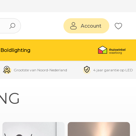
Account
Boldlighting
Grootste van Noord-Nederland
4 jaar garantie op LED
ING