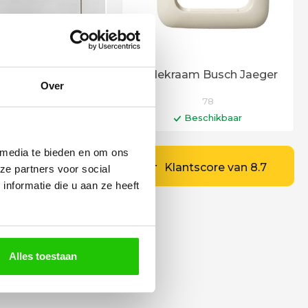
raam met duo
Afdekraam Busch Jaeger
Over
dimknop
42101
78
Beschikbaar
Beschikbaar
n winkelwagen
In winkelwagen
 media te bieden en om ons
d 6 - 12 werkdagen
Levertijd 6 - 12 werkdagen
ies op maat
Klantscore van 8.7
ze partners voor social
nformatie die u aan ze heeft
Alles toestaan