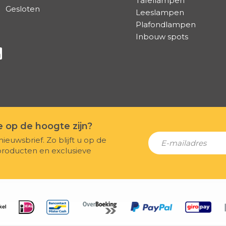
Tafellampen
Gesloten
Leeslampen
Plafondlampen
Inbouw spots
a Facebook
s via Instagram
lg ons via Linkedin
te op de hoogte zijn?
nieuwsbrief. Zo blijft u op de
producten en exclusieve