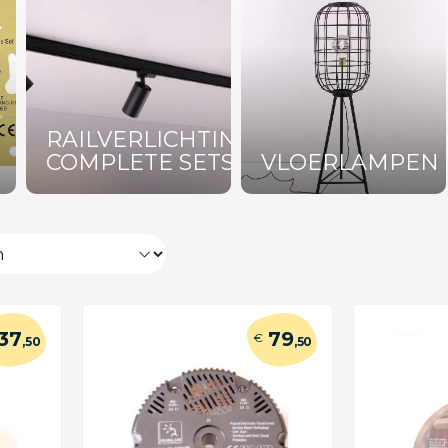
RAILVERLICHTING
COMPLETE SETS
VLOERLAMPEN
37
79
€
,50
,50