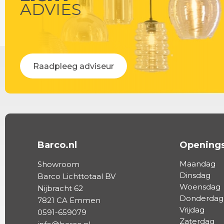
ADVIES
Raadpleeg adviseur
Barco.nl
Openings
Maandag
Showroom
Dinsdag
Barco Lichttotaal BV
Woensdag
Nijbracht 62
Donderdag
7821 CA Emmen
Vrijdag
0591-659079
Zaterdag