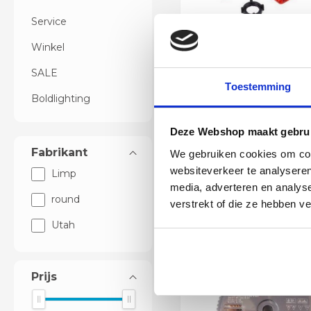
Service
Winkel
SALE
Dimknop ZONDER 
Toestemming
INDICATIE VENS
Boldlighting
39
Beschikbaar
Deze Webshop maakt gebrui
In winkelwag
Fabrikant
We gebruiken cookies om cont
Levertijd 6 - 12 werkd
Scherpe prijz
websiteverkeer te analyseren
Limp
media, adverteren en analys
round
verstrekt of die ze hebben v
Utah
€
Prijs