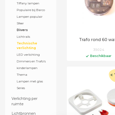
Tiffany lampen
Populaire bij Barco
Lampen populair
Sfeer
Divers
Lichtrails
Trafo rond 60 wa
Technische
verlichting
35024
LED verlichting
Beschikbaar
Dimmers en Trafo's
In winkelwag
kinderlampen
Levertijd 6 - 12 werkd
Thema
€
Lampen met glas
Series
Verlichting per
ruimte
Lichtbronnen