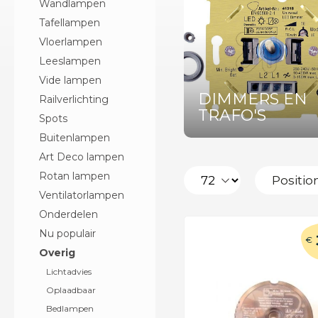
Wandlampen
Tafellampen
Vloerlampen
Leeslampen
Vide lampen
DIMMERS EN
Railverlichting
TRAFO'S
Spots
Buitenlampen
Art Deco lampen
Rotan lampen
Ventilatorlampen
Onderdelen
Nu populair
€
Overig
Lichtadvies
Oplaadbaar
Bedlampen