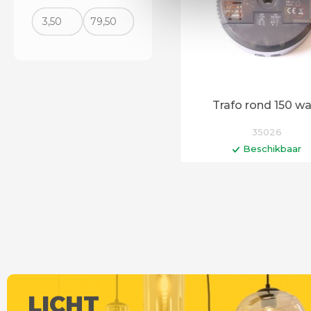
Trafo rond 150 wa
35026
Beschikbaar
In winkelwag
Levertijd 6 - 12 werkd
LICHT