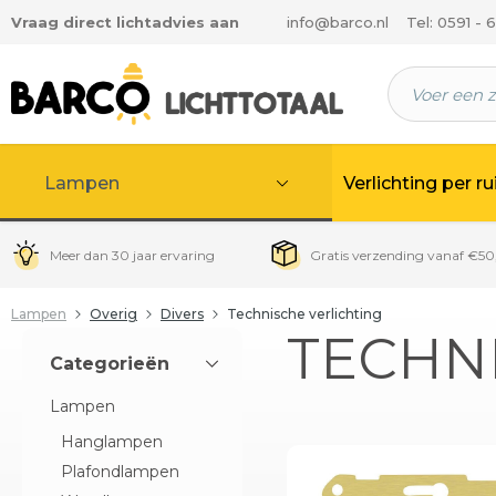
Vraag direct lichtadvies aan
info@barco.nl
Tel: 0591 - 
 hoofdinhoud
Lampen
Verlichting per r
Meer dan 30 jaar ervaring
Gratis verzending vanaf €50
Lampen
Overig
Divers
Technische verlichting
TECHN
Categorieën
Lampen
Hanglampen
Plafondlampen