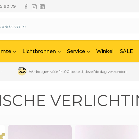
Volg ons via Facebook
Volg ons via Instagram
Volg ons via Linkedin
65 90 79
uimte
Lichtbronnen
Service
Winkel
SALE
,-
Werkdagen vóór 14:00 besteld, dezelfde dag verzonden
ISCHE VERLICHT