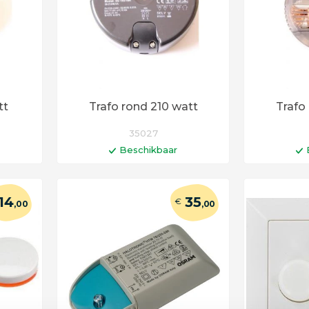
tt
Trafo rond 210 watt
Trafo
35027
Beschikbaar
en
In winkelwagen
I
agen
Levertijd 6 - 12 werkdagen
Levertij
14
35
€
,00
,00