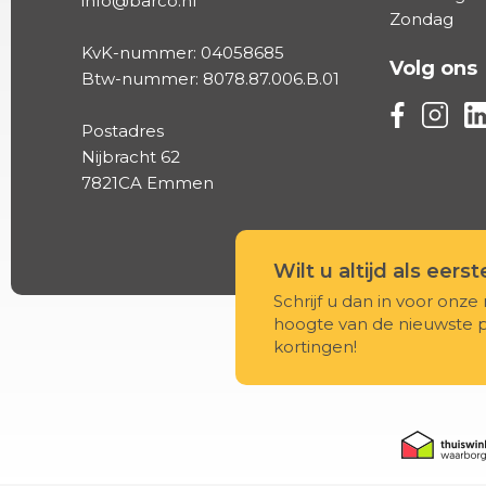
info@barco.nl
Zondag
KvK-nummer: 04058685
Volg ons
Btw-nummer: 8078.87.006.B.01
Volg ons vi
Volg on
Vo
Postadres
Nijbracht 62
7821CA Emmen
Wilt u altijd als eers
Schrijf u dan in voor onze 
hoogte van de nieuwste 
kortingen!