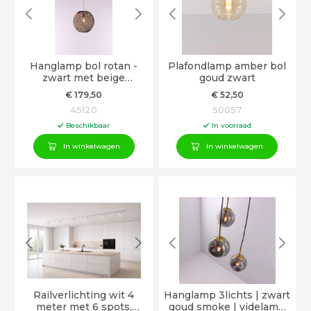
Hanglamp bol rotan -
Plafondlamp amber bol
zwart met beige
goud zwart
gecombineerd - Ø 40 cm
€
179
,50
€
52
,50
45120
50057
Beschikbaar
In voorraad
In winkelwagen
In winkelwagen
Railverlichting wit 4
Hanglamp 3lichts | zwart
meter met 6 spots,
goud smoke | videlamp