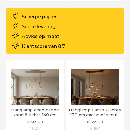
Scherpe prijzen
Snelle levering
Advies op maat
Klantscore van 8.7
Hanglamp champagne
Hanglamp Cacao 7-lichts
zand 8-lichts 140 cm
130 cm exclusief segula
exclusief Segula Floating
Floating LED en GU10
€
569
,50
€
399
,50
LED en GU10 spots
spots
46217
61190