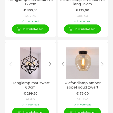
122cm
lang 25cm
€
399
,50
€
135
,00
40793
38860
In voorraad
In voorraad
In winkelwagen
In winkelwagen
Hanglamp mat zwart
Plafondlamp amber
60cm
appel goud zwart
€
299
,50
€
76
,00
41367
50052
In voorraad
In voorraad
In winkelwagen
In winkelwagen