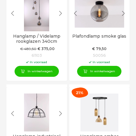
Hanglamp / Videlamp
Plafondlamp smoke glas
rookglazen 340cm
€
489
,50
€
375
,00
€
79
,50
61103
50056
In voorraad
In voorraad
In winkelwagen
In winkelwagen
21%