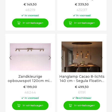
& dimbaar
met verstelbare leesarm
€
149
,50
€
339
,50
- leeslamp
46219
43237
In voorraad
In voorraad
In winkelwagen
In winkelwagen
Zandkleurige
Hanglamp Cacao 8-lichts
opbouwspot 120cm mini
140 cm - Segula Floating
gu10 verstelbare
LED -GU10 spots
€
199
,00
€
499
,50
lichtpunten
46244
61191
In voorraad
Beschikbaar
In winkelwagen
In winkelwagen