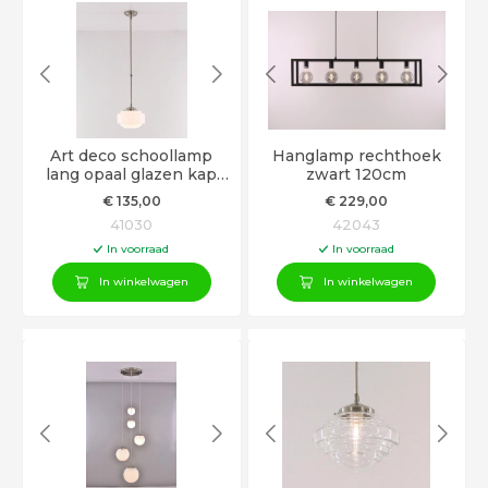
Art deco schoollamp
Hanglamp rechthoek
lang opaal glazen kap
zwart 120cm
25cm
€
135
,00
€
229
,00
41030
42043
In voorraad
In voorraad
In winkelwagen
In winkelwagen