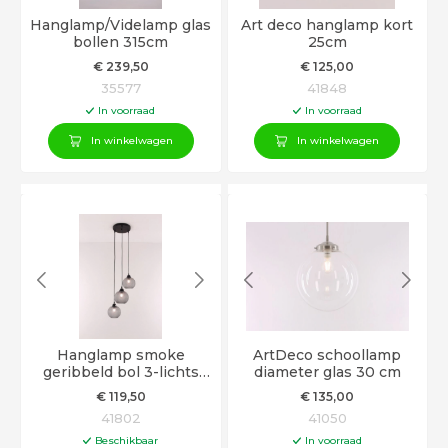
Hanglamp/Videlamp glas
Art deco hanglamp kort
bollen 315cm
25cm
€
239
,50
€
125
,00
35577
41848
In voorraad
In voorraad
In winkelwagen
In winkelwagen
Hanglamp smoke
ArtDeco schoollamp
geribbeld bol 3-lichts
diameter glas 30 cm
120cm
€
119
,50
€
135
,00
41802
41050
Beschikbaar
In voorraad