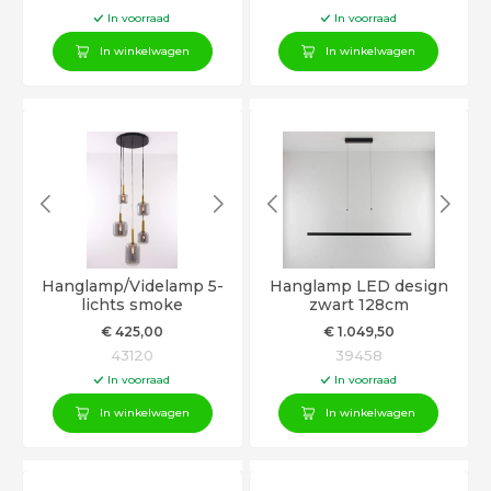
In voorraad
In voorraad
In winkelwagen
In winkelwagen
Hanglamp/Videlamp 5-
Hanglamp LED design
lichts smoke
zwart 128cm
€
425
,00
€
1.049
,50
43120
39458
In voorraad
In voorraad
In winkelwagen
In winkelwagen