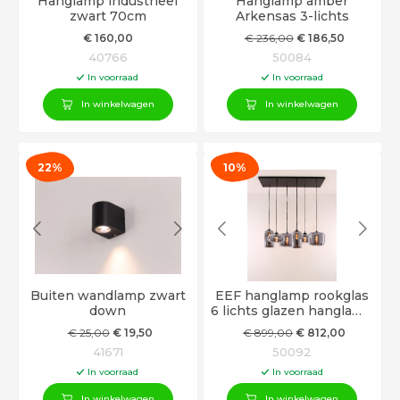
Hanglamp industrieel
Hanglamp amber
zwart 70cm
Arkensas 3-lichts
€
160
,00
€
236
,00
€
186
,50
40766
50084
In voorraad
In voorraad
In winkelwagen
In winkelwagen
22%
10%
Buiten wandlamp zwart
EEF hanglamp rookglas
down
6 lichts glazen hanglamp
100cm
€
25
,00
€
19
,50
€
899
,00
€
812
,00
41671
50092
In voorraad
In voorraad
In winkelwagen
In winkelwagen