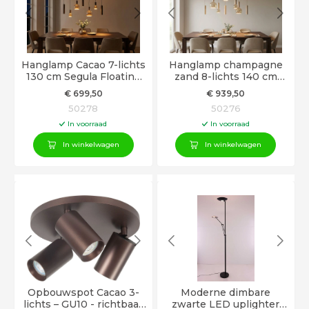
Hanglamp Cacao 7-lichts
Hanglamp champagne
130 cm Segula Floating
zand 8-lichts 140 cm
LED en GU10 spots
Segula Floating LED en
€
699
,50
€
939
,50
GU10 spots
50278
50276
In voorraad
In voorraad
In winkelwagen
In winkelwagen
Opbouwspot Cacao 3-
Moderne dimbare
lichts – GU10 - richtbaar
zwarte LED uplighter