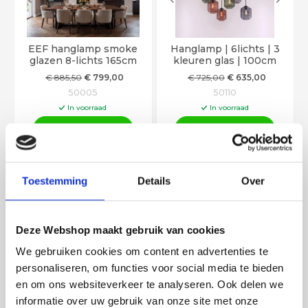
EEF hanglamp smoke
Hanglamp | 6lichts | 3
glazen 8-lichts 165cm
kleuren glas | 100cm
€
885
,50
€
799
,00
€
725
,00
€
635
,00
50005
50110
In voorraad
In voorraad
In winkelwagen
In winkelwagen
Toestemming
Details
Over
Deze Webshop maakt gebruik van cookies
We gebruiken cookies om content en advertenties te
personaliseren, om functies voor social media te bieden
Buiten wandlamp zwart
Videlamp met 5 hangers
en om ons websiteverkeer te analyseren. Ook delen we
neerwaarts
- Hanglamp met
rookglas bollen
informatie over uw gebruik van onze site met onze
€
69
,50
€
289
,50