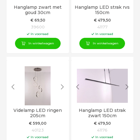
Hanglamp zwart met
Hanglamp LED strak rvs
goud 30cm
150cm
€
69
,50
€
479
,50
39600
41177
In voorraad
In voorraad
In winkelwagen
In winkelwagen
Videlamp LED ringen
Hanglamp LED strak
205cm
zwart 150cm
€
599
,00
€
479
,50
40123
41176
In voorraad
In voorraad