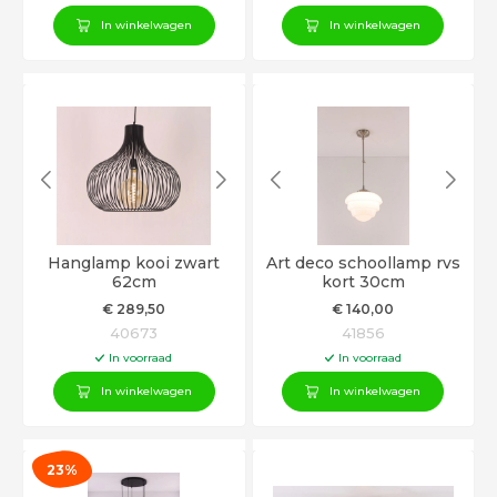
In winkelwagen
In winkelwagen
Hanglamp kooi zwart
Art deco schoollamp rvs
62cm
kort 30cm
€
289
,50
€
140
,00
40673
41856
In voorraad
In voorraad
In winkelwagen
In winkelwagen
23%