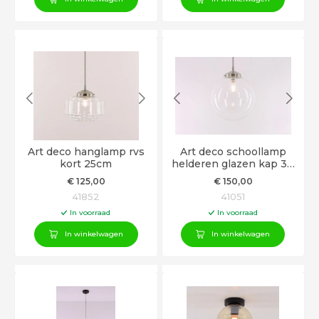
Art deco hanglamp rvs
Art deco schoollamp
kort 25cm
helderen glazen kap 30
cm
€
125
,00
€
150
,00
41852
41051
In voorraad
In voorraad
In winkelwagen
In winkelwagen