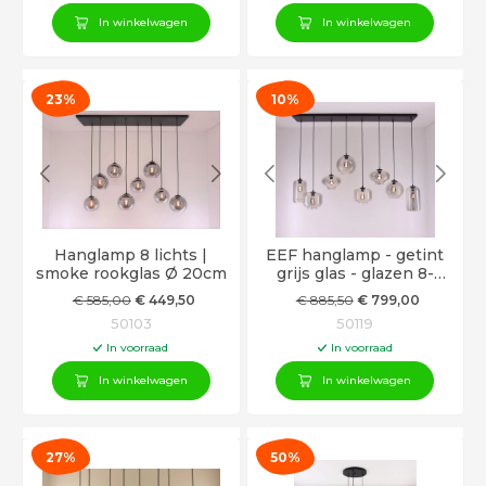
In winkelwagen
In winkelwagen
23%
10%
Hanglamp 8 lichts |
EEF hanglamp - getint
smoke rookglas Ø 20cm
grijs glas - glazen 8-
lichts 165cm
€
585
,00
€
449
,50
€
885
,50
€
799
,00
50103
50119
In voorraad
In voorraad
In winkelwagen
In winkelwagen
27%
50%