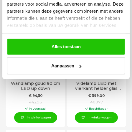
partners voor social media, adverteren en analyse. Deze
40262
42859
partners kunnen deze gegevens combineren met andere
Beschikbaar
In voorraad
informatie die u aan ze heeft verstrekt of die ze hebben
In winkelwagen
In winkelwagen
verzameld op basis van uw gebruik van hun services.
Alles toestaan
Aanpassen
Wandlamp goud 90 cm
Videlamp LED met
LED up down
vierkant helder glas
180cm
€
94
,50
€
599
,00
44296
40077
In voorraad
Beschikbaar
In winkelwagen
In winkelwagen