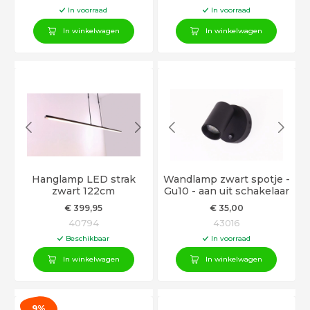
In voorraad
In voorraad
In winkelwagen
In winkelwagen
Hanglamp LED strak
Wandlamp zwart spotje -
zwart 122cm
Gu10 - aan uit schakelaar
€
399
,95
€
35
,00
40794
43016
Beschikbaar
In voorraad
In winkelwagen
In winkelwagen
9%