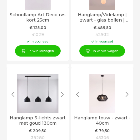
Schoollamp Art Deco rvs
Hanglamp/Videlamp |
kort 25cm
zwart - glas bollen |
340cm
€
125
,00
€
489
,50
41029
42932
In voorraad
In voorraad
In winkelwagen
In winkelwagen
Hanglamp 3-lichts zwart
Hanglamp touw - zwart -
met goud 130cm
40cm
€
209
,50
€
79
,50
39280
45306