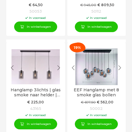
€
64
,50
€
945
,00
€
809
,50
50053
50112
In voorraad
In voorraad
In winkelwagen
In winkelwagen
19%
Hanglamp 3lichts | glas
EEF Hanglamp met 8
smoke naar helder |
smoke glas bollen
105cm
€
225
,00
€
697
,50
€
562
,00
43165
50002
In voorraad
In voorraad
In winkelwagen
In winkelwagen