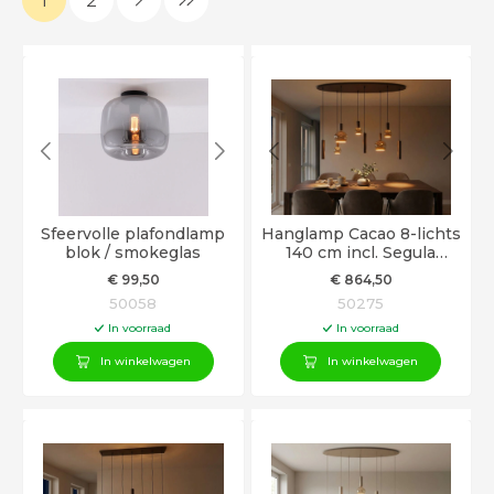
Sfeervolle plafondlamp
Hanglamp Cacao 8-lichts
blok / smokeglas
140 cm incl. Segula
Floating LED en excl.
€
99
,50
€
864
,50
GU10 spots
50058
50275
In voorraad
In voorraad
In winkelwagen
In winkelwagen