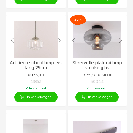
37%
Art deco schoollamp rvs
Sfeervolle plafondlamp
lang 25cm
smoke glas
€
135
,00
€
79
,50
€
50
,00
41853
50044
In voorraad
In voorraad
In winkelwagen
In winkelwagen