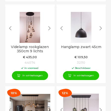
Videlamp rookglazen
Hanglamp zwart 45cm
350cm 9 lichts
€
435
,00
€
109
,50
44074
32110
In voorraad
Beschikbaar
In winkelwagen
In winkelwagen
10%
12%