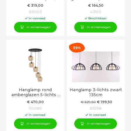
complete set
smal
€
319
,00
€
164
,50
60003
43105
In voorraad
Beschikbaar
In winkelwagen
In winkelwagen
39%
Hanglamp rond
Hanglamp 3-lichts zwart
amberglazen 5-lichts -
135cm
160cm
€
470
,00
€
329
,50
€
199
,50
50086
61098
In voorraad
In voorraad
In winkelwagen
In winkelwagen