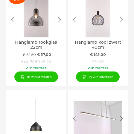
Hanglamp rookglas
Hanglamp kooi zwart
22cm
40cm
€
62
,50
€
57
,00
€
145
,00
42278 en 61132
40139
In voorraad
In voorraad
In winkelwagen
In winkelwagen