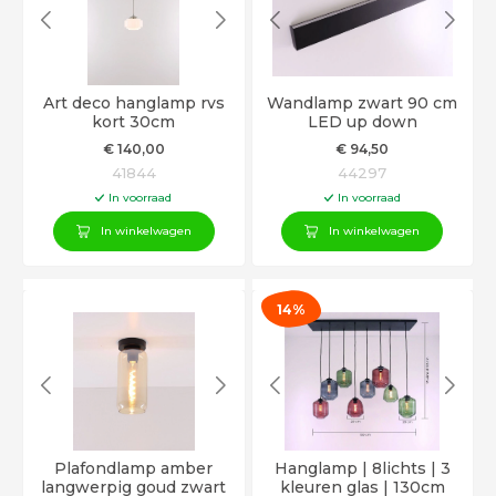
Art deco hanglamp rvs
Wandlamp zwart 90 cm
kort 30cm
LED up down
€
140
,00
€
94
,50
41844
44297
In voorraad
In voorraad
In winkelwagen
In winkelwagen
14%
Plafondlamp amber
Hanglamp | 8lichts | 3
langwerpig goud zwart
kleuren glas | 130cm