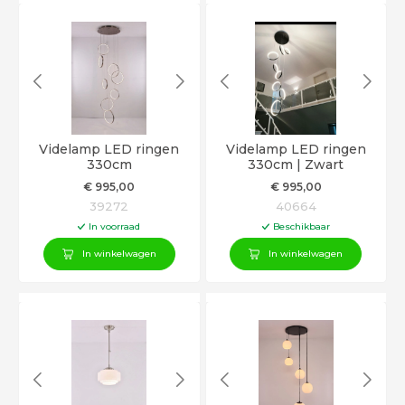
Videlamp LED ringen
Videlamp LED ringen
330cm
330cm | Zwart
€
995
,00
€
995
,00
39272
40664
In voorraad
Beschikbaar
In winkelwagen
In winkelwagen