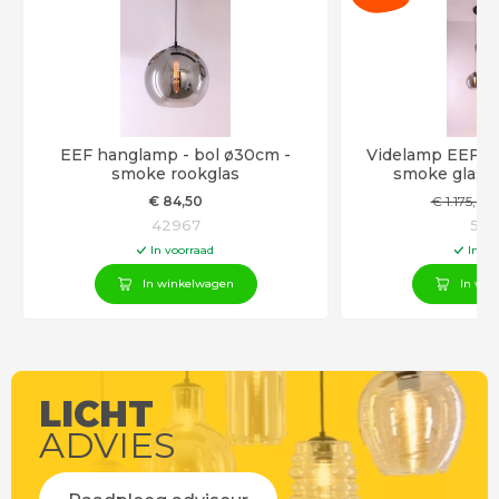
EEF hanglamp - bol ø30cm -
Videlamp EEF - 9 
smoke rookglas
smoke glas 
€
84
,50
€
1.175
,00
42967
502
In voorraad
In vo
In winkelwagen
In win
LICHT
ADVIES