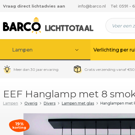
Vraag direct lichtadvies aan
info@barco.nl
Tel: 0591 - 
 hoofdinhoud
Lampen
Verlichting per r
Meer dan 30 jaar ervaring
Gratis verzending vanaf €50
EEF Hanglamp met 8 smoke
Lampen
Overig
Divers
Lampen met glas
Hanglampen met 
19%
korting