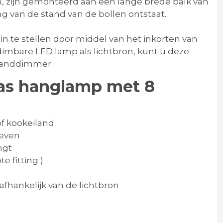
, zijn gemonteerd aan een lange brede balk van
g van de stand van de bollen ontstaat.
in te stellen door middel van het inkorten van
imbare LED lamp als lichtbron, kunt u deze
wanddimmer.
as hanglamp met 8
of kookeiland
geven
ngt
e fitting )
hankelijk van de lichtbron