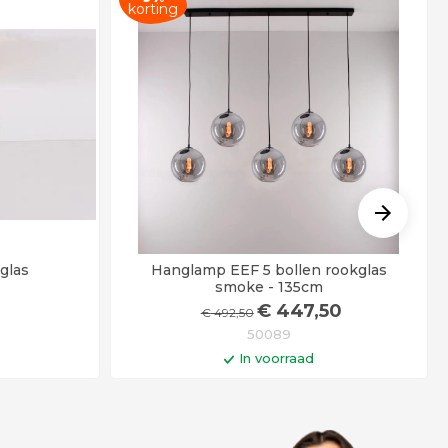
korting
glas
Hanglamp EEF 5 bollen rookglas
smoke - 135cm
€
447
,50
€
492
,50
50089
In voorraad
gen
In winkelwagen
r besteld =
Op werkdagen voor 14:00 uur besteld =
!
vandaag verstuurd!