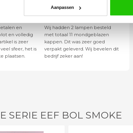
Aanpassen
Yvonne
betalen en
Wij hadden 2 lampen besteld
vlot en volledig
met totaal 11 mondgeblazen
rtikel is zeer
kappen. Dit was zeer goed
eel sfeer, het is
verpakt geleverd. Wij bevelen dit
e plaatsen.
bedrijf zeker aan!
E SERIE EEF BOL SMOKE