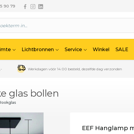
Volg ons via Facebook
Volg ons via Instagram
Volg ons via Linkedin
65 90 79
uimte
Lichtbronnen
Service
Winkel
SALE
,-
Werkdagen vóór 14:00 besteld, dezelfde dag verzonden
 glas bollen
Rookglas
EEF Hanglamp me