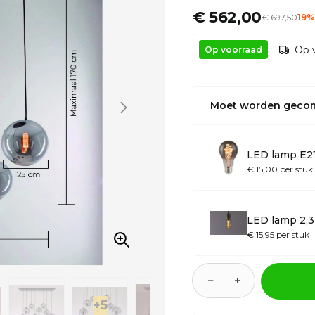
€ 562,00
€
697
,50
19%
Op 
Op voorraad
Moet worden geco
LED lamp E27
€ 15,00 per stuk
LED lamp 2,3
€ 15,95 per stuk
−
+