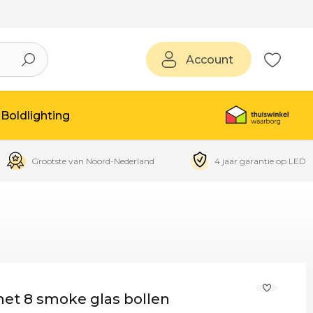
Account
Boldlighting
Grootste van Noord-Nederland
4 jaar garantie op LED
t 8 smoke glas bollen