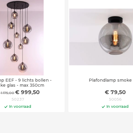
p EEF - 9 lichts bollen -
Plafondlamp smoke 
ke glas - max 350cm
€
999
,50
€
79
,50
€
1.175
,00
50237
50056
In voorraad
In voorraad
In winkelwagen
In winkelwa
Op werkdagen voor 14:00 uu
vandaag verstuurd