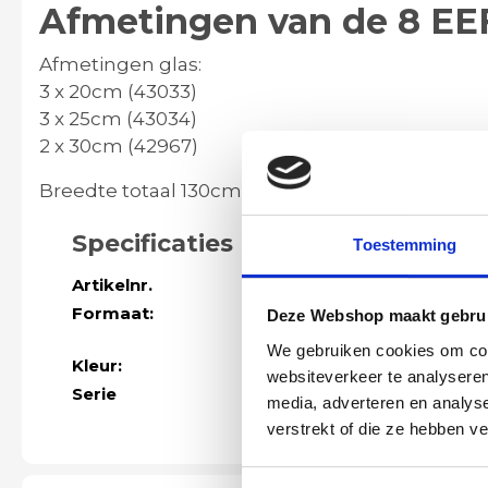
Afmetingen van de 8 EE
Afmetingen glas:
3 x 20cm (43033)
3 x 25cm (43034)
2 x 30cm (42967)
Breedte totaal 130cm (glas) | Hoogte max. 170c
Specificaties
Toestemming
Artikelnr.
50002
Formaat:
Hoogte 45 - 17
Deze Webshop maakt gebrui
plafondplaat 1
We gebruiken cookies om cont
Kleur:
zwart
websiteverkeer te analyseren
Serie
Meer modellen
media, adverteren en analys
verstrekt of die ze hebben v