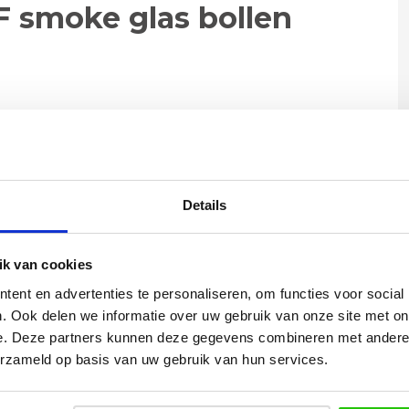
F smoke glas bollen
m | Breedte balk 130 x 35cm
Details
0 cm | Lengte 130 cm | Breedte 45 cm | Lengte
k van cookies
30 cm | Breedte plafondplaat 35 cm
ent en advertenties te personaliseren, om functies voor social
. Ook delen we informatie over uw gebruik van onze site met on
 van serie eef bol smoke
e. Deze partners kunnen deze gegevens combineren met andere i
erzameld op basis van uw gebruik van hun services.