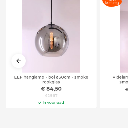
korting
EEF hanglamp - bol ø30cm - smoke
Videlam
rookglas
smo
€
84
,50
42967
In voorraad
In winkelwagen
Op werkdagen voor 14:00 uur besteld =
vandaag verstuurd!