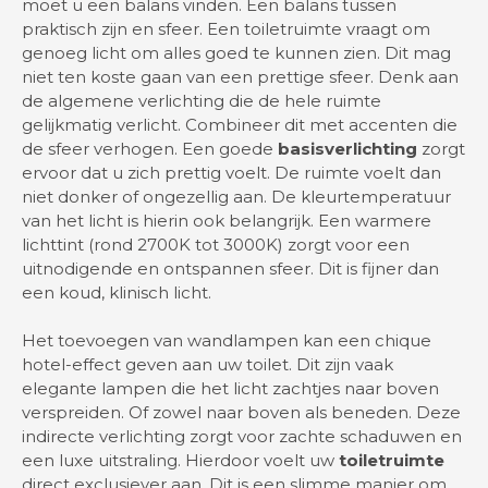
moet u een balans vinden. Een balans tussen
praktisch zijn en sfeer. Een toiletruimte vraagt om
genoeg licht om alles goed te kunnen zien. Dit mag
niet ten koste gaan van een prettige sfeer. Denk aan
de algemene verlichting die de hele ruimte
gelijkmatig verlicht. Combineer dit met accenten die
de sfeer verhogen. Een goede
basisverlichting
zorgt
ervoor dat u zich prettig voelt. De ruimte voelt dan
niet donker of ongezellig aan. De kleurtemperatuur
van het licht is hierin ook belangrijk. Een warmere
lichttint (rond 2700K tot 3000K) zorgt voor een
uitnodigende en ontspannen sfeer. Dit is fijner dan
een koud, klinisch licht.
Het toevoegen van wandlampen kan een chique
hotel-effect geven aan uw toilet. Dit zijn vaak
elegante lampen die het licht zachtjes naar boven
verspreiden. Of zowel naar boven als beneden. Deze
indirecte verlichting zorgt voor zachte schaduwen en
een luxe uitstraling. Hierdoor voelt uw
toiletruimte
direct exclusiever aan. Dit is een slimme manier om