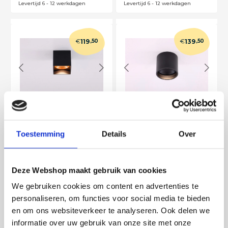
Levertijd 6 - 12 werkdagen
Levertijd 6 - 12 werkdagen
€
€
119
,50
139
,50
Opbouwspot zwart/goud
Opbouwspot zwart LED IP54
vierkant LED
spatwaterdicht
41204
41104
Toestemming
Details
Over
In voorraad
Beschikbaar
In winkelwagen
In winkelwagen
Levertijd 6 - 12 werkdagen
Levertijd 6 - 12 werkdagen
Deze Webshop maakt gebruik van cookies
We gebruiken cookies om content en advertenties te
personaliseren, om functies voor social media te bieden
€
€
55
,00
59
,50
en om ons websiteverkeer te analyseren. Ook delen we
informatie over uw gebruik van onze site met onze