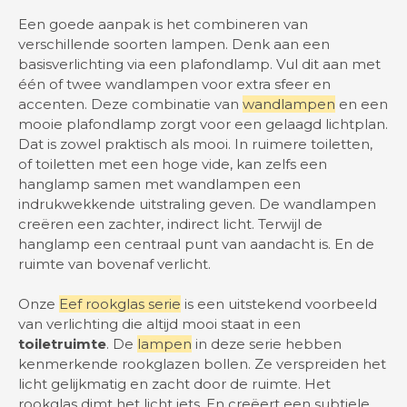
Een goede aanpak is het combineren van
verschillende soorten lampen. Denk aan een
basisverlichting via een plafondlamp. Vul dit aan met
één of twee wandlampen voor extra sfeer en
accenten. Deze combinatie van
wandlampen
en een
mooie plafondlamp zorgt voor een gelaagd lichtplan.
Dat is zowel praktisch als mooi. In ruimere toiletten,
of toiletten met een hoge vide, kan zelfs een
hanglamp samen met wandlampen een
indrukwekkende uitstraling geven. De wandlampen
creëren een zachter, indirect licht. Terwijl de
hanglamp een centraal punt van aandacht is. En de
ruimte van bovenaf verlicht.
Onze
Eef rookglas serie
is een uitstekend voorbeeld
van verlichting die altijd mooi staat in een
toiletruimte
. De
lampen
in deze serie hebben
kenmerkende rookglazen bollen. Ze verspreiden het
licht gelijkmatig en zacht door de ruimte. Het
rookglas dimt het licht iets. En creëert een subtiele,