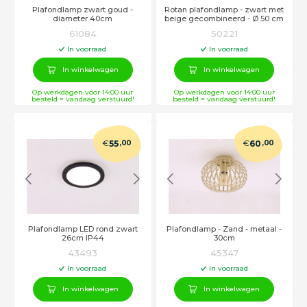
Plafondlamp zwart goud -
Rotan plafondlamp - zwart met
diameter 40cm
beige gecombineerd - Ø 50 cm
61084
50221
In voorraad
In voorraad
In winkelwagen
In winkelwagen
Op werkdagen voor 14:00 uur
Op werkdagen voor 14:00 uur
besteld = vandaag verstuurd!
besteld = vandaag verstuurd!
€
€
55
,00
60
,00
Plafondlamp LED rond zwart
Plafondlamp - Zand - metaal -
26cm IP44
30cm
43493
45347
In voorraad
In voorraad
In winkelwagen
In winkelwagen