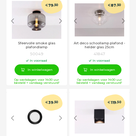
€
€
79
,50
87
,50
Sfeervolle smoke glas
Art deco schoollamp plafond -
plafondlamp
helder glas 25cm
50049
41847
In voorraad
In voorraad
In winkelwagen
In winkelwagen
Op werkdagen voor 14:00 uur
Op werkdagen voor 14:00 uur
besteld = vandaag verstuurd!
besteld = vandaag verstuurd!
€
€
39
,50
119
,50