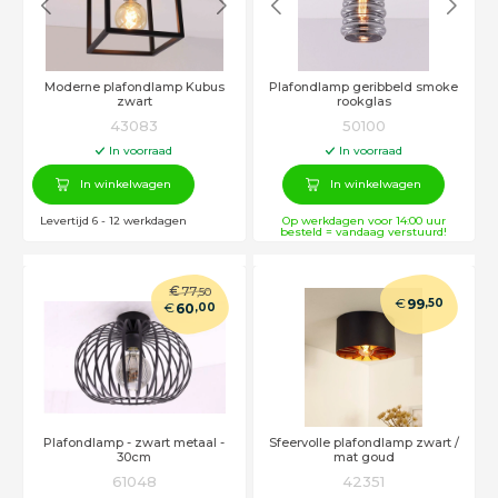
Moderne plafondlamp Kubus
Plafondlamp geribbeld smoke
zwart
rookglas
43083
50100
In voorraad
In voorraad
In winkelwagen
In winkelwagen
Levertijd 6 - 12 werkdagen
Op werkdagen voor 14:00 uur
besteld = vandaag verstuurd!
€
77
,50
€
99
,50
€
60
,00
Plafondlamp - zwart metaal -
Sfeervolle plafondlamp zwart /
30cm
mat goud
61048
42351