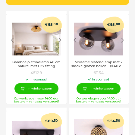
€
€
95
,00
95
,00
Bamboe plafondlamp 40 cm
Moderne plafondlamp met 2
naturel met E27 fitting
smoke glazen bollen – Ø 40 cm |
Stijlvol & sfeervol design
45129
61134
In voorraad
In voorraad
In winkelwagen
In winkelwagen
Op werkdagen voor 14:00 uur
Op werkdagen voor 14:00 uur
besteld = vandaag verstuurd!
besteld = vandaag verstuurd!
€
€
69
,50
54
,50