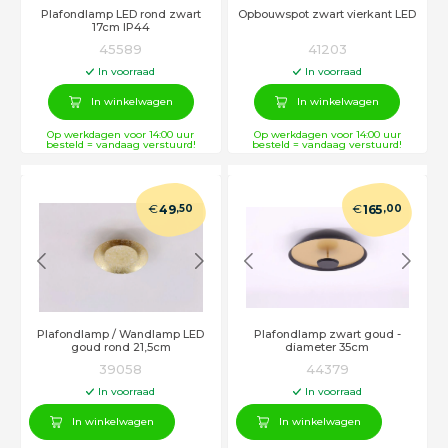
Plafondlamp LED rond zwart
Opbouwspot zwart vierkant LED
17cm IP44
45589
41203
In voorraad
In voorraad
In winkelwagen
In winkelwagen
Op werkdagen voor 14:00 uur
Op werkdagen voor 14:00 uur
besteld = vandaag verstuurd!
besteld = vandaag verstuurd!
€
€
49
,50
165
,00
Plafondlamp / Wandlamp LED
Plafondlamp zwart goud -
goud rond 21,5cm
diameter 35cm
39058
44379
In voorraad
In voorraad
In winkelwagen
In winkelwagen