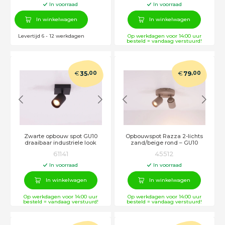
In voorraad
In voorraad
In winkelwagen
In winkelwagen
Levertijd 6 - 12 werkdagen
Op werkdagen voor 14:00 uur
besteld = vandaag verstuurd!
€
€
35
,00
79
,00
Zwarte opbouw spot GU10
Opbouwspot Razza 2-lichts
draaibaar industriele look
zand/beige rond – GU10
61141
45512
In voorraad
In voorraad
In winkelwagen
In winkelwagen
Op werkdagen voor 14:00 uur
Op werkdagen voor 14:00 uur
besteld = vandaag verstuurd!
besteld = vandaag verstuurd!