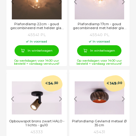
Plafondlamp 22cm - goud
Plafondlamp 17cm - goud
gecombineerd met helder glas
gecombineerd met helder glas
met luchtbel effect
met luchtbel effect
45541 PL
45540 PL
In voorraad
In voorraad
In winkelwagen
In winkelwagen
Op werkdagen voor 14:00 uur
Op werkdagen voor 14:00 uur
besteld = vandaag verstuurd!
besteld = vandaag verstuurd!
€
€
54
,50
149
,00
Opbouwspot brons zwart HALO -
Plafondlamp Gevlamd metaal Ø
1 lichts - gu10
35 cm
45333
45431