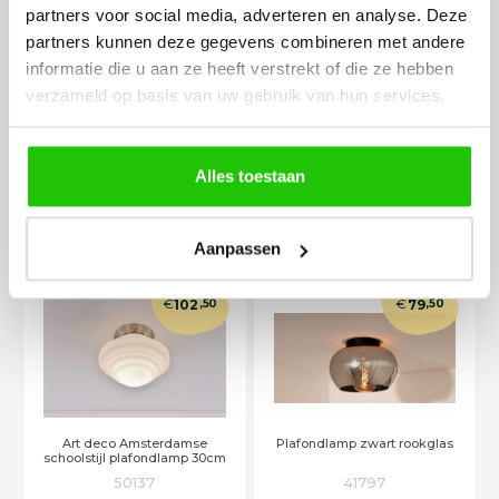
partners voor social media, adverteren en analyse. Deze
partners kunnen deze gegevens combineren met andere
informatie die u aan ze heeft verstrekt of die ze hebben
Opbouwspot zwart 1-lichts IP44
Trendy speelse plafondlamp
verzameld op basis van uw gebruik van hun services.
zwart / mat goud messing
41986
42358
Beschikbaar
In voorraad
Alles toestaan
In winkelwagen
In winkelwagen
Levertijd 6 - 12 werkdagen
Op werkdagen voor 14:00 uur
besteld = vandaag verstuurd!
Aanpassen
€
€
102
,50
79
,50
Art deco Amsterdamse
Plafondlamp zwart rookglas
schoolstijl plafondlamp 30cm
50137
41797