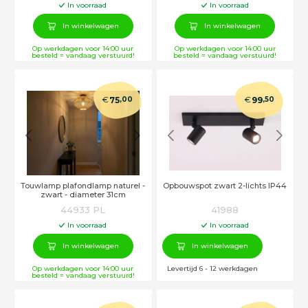
In voorraad
In voorraad
In winkelwagen
In winkelwagen
Op werkdagen voor 14:00 uur
Op werkdagen voor 14:00 uur
besteld = vandaag verstuurd!
besteld = vandaag verstuurd!
€
€
75
,00
99
,50
Touwlamp plafondlamp naturel -
Opbouwspot zwart 2-lichts IP44
zwart - diameter 31cm
44933 PL
41988
In voorraad
In voorraad
In winkelwagen
In winkelwagen
Op werkdagen voor 14:00 uur
Levertijd 6 - 12 werkdagen
besteld = vandaag verstuurd!