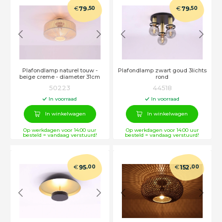
€
€
79
,50
79
,50
Plafondlamp naturel touw -
Plafondlamp zwart goud 3lichts
beige creme - diameter 31cm
rond
50223
44518
In voorraad
In voorraad
In winkelwagen
In winkelwagen
Op werkdagen voor 14:00 uur
Op werkdagen voor 14:00 uur
besteld = vandaag verstuurd!
besteld = vandaag verstuurd!
€
€
95
,00
152
,00