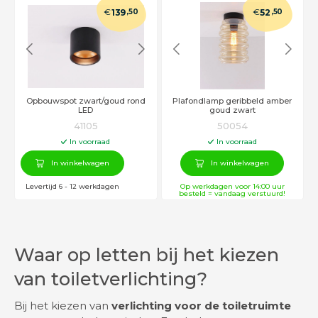
€
€
139
,50
52
,50
Opbouwspot zwart/goud rond
Plafondlamp geribbeld amber
LED
goud zwart
41105
50054
In voorraad
In voorraad
In winkelwagen
In winkelwagen
Levertijd 6 - 12 werkdagen
Op werkdagen voor 14:00 uur
besteld = vandaag verstuurd!
Waar op letten bij het kiezen
van toiletverlichting?
Bij het kiezen van
verlichting voor de toiletruimte