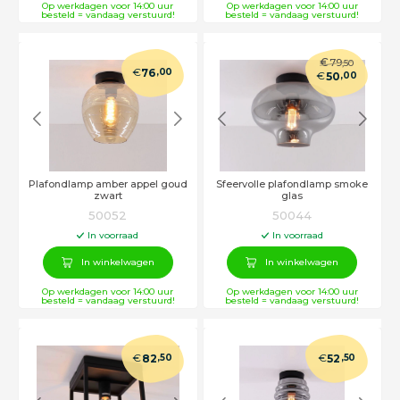
Op werkdagen voor 14:00 uur
Op werkdagen voor 14:00 uur
besteld = vandaag verstuurd!
besteld = vandaag verstuurd!
€
79
,50
€
76
,00
€
50
,00
Plafondlamp amber appel goud
Sfeervolle plafondlamp smoke
zwart
glas
50052
50044
In voorraad
In voorraad
In winkelwagen
In winkelwagen
Op werkdagen voor 14:00 uur
Op werkdagen voor 14:00 uur
besteld = vandaag verstuurd!
besteld = vandaag verstuurd!
€
€
82
,50
52
,50