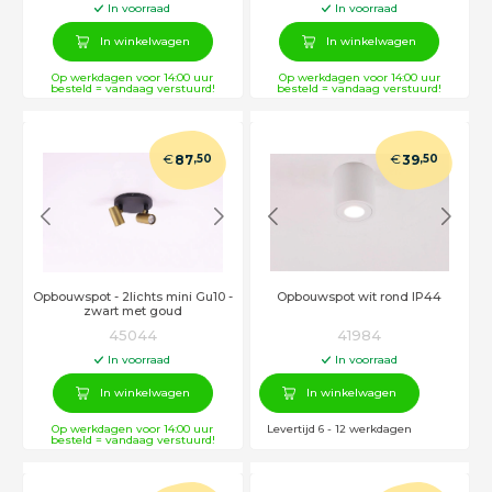
In voorraad
In voorraad
In winkelwagen
In winkelwagen
Op werkdagen voor 14:00 uur
Op werkdagen voor 14:00 uur
besteld = vandaag verstuurd!
besteld = vandaag verstuurd!
€
€
87
,50
39
,50
Opbouwspot - 2lichts mini Gu10 -
Opbouwspot wit rond IP44
zwart met goud
45044
41984
In voorraad
In voorraad
In winkelwagen
In winkelwagen
Op werkdagen voor 14:00 uur
Levertijd 6 - 12 werkdagen
besteld = vandaag verstuurd!