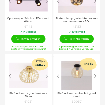
Opbouwspot 2-lichts LED - zwart
Plafondlamp gevlochten rotan -
40 cm
zwart en naturel - 20cm
61143
45153
In voorraad
In voorraad
In winkelwagen
In winkelwagen
Op werkdagen voor 14:00 uur
Op werkdagen voor 14:00 uur
besteld = vandaag verstuurd!
besteld = vandaag verstuurd!
€
77
,50
€
52
,50
€
60
,00
Plafondlamp - goud metaal -
Plafondlamp amber bol goud
30cm
zwart
61051
50057