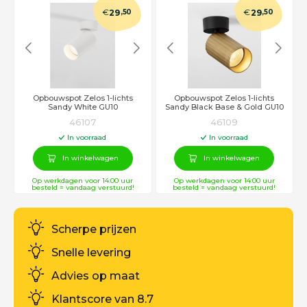
€
€
29
,50
29
,50
Opbouwspot Zelos 1-lichts
Opbouwspot Zelos 1-lichts
Sandy White GU10
Sandy Black Base & Gold GU10
46107
46109
In voorraad
In voorraad
In winkelwagen
In winkelwagen
Op werkdagen voor 14:00 uur
Op werkdagen voor 14:00 uur
besteld = vandaag verstuurd!
besteld = vandaag verstuurd!
Scherpe prijzen
Snelle levering
Advies op maat
Klantscore van 8.7