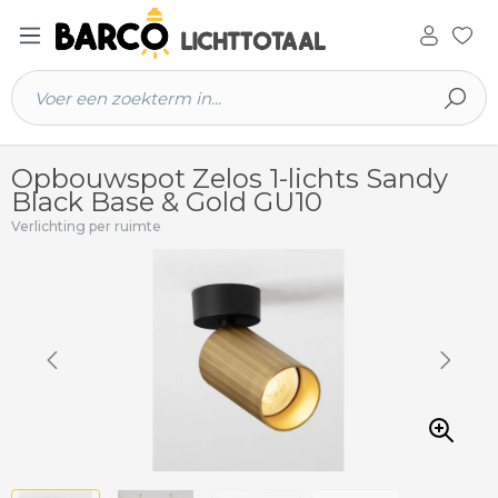
 hoofdinhoud
Opbouwspot Zelos 1-lichts Sandy
Black Base & Gold GU10
Verlichting per ruimte