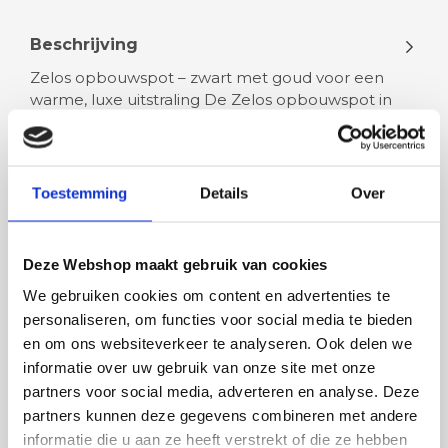
Beschrijving
Zelos opbouwspot – zwart met goud voor een
warme, luxe uitstraling De Zelos opbouwspot in
Sandy Black Base &amp; Gold voegt…
Lees meer
Toestemming
Details
Over
Deze Webshop maakt gebruik van cookies
We gebruiken cookies om content en advertenties te
Rian
Anne
personaliseren, om functies voor social media te bieden
Fijne site waar ik een mooie
Het bestellen, betale
en om ons websiteverkeer te analyseren. Ook delen we
lamp heb uitgekozen en
leveren verliep vlot e
informatie over uw gebruik van onze site met onze
besteld. De volgende dag
volledig naar wens. He
partners voor social media, adverteren en analyse. Deze
werd deze al bezorgd. Super
artikel is zeer mooi e
partners kunnen deze gegevens combineren met andere
netjes en veilig verpakt.
veel sfeer, het is ook
informatie die u aan ze heeft verstrekt of die ze hebben