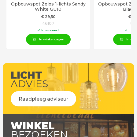
Opbouwspot Zelos 1-lichts Sandy
Opbouwspot Zelos
White GU10
Black
€
29
,50
€
29
46107
461
In voorraad
In vo
In winkelwagen
In win
LICHT
ADVIES
Raadpleeg adviseur
WINKEL
BEZOEKEN