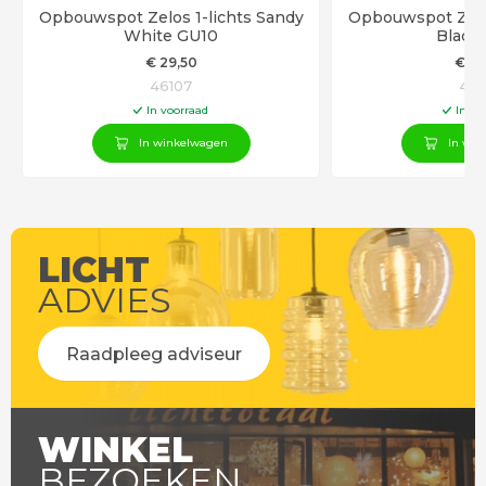
Opbouwspot Zelos 1-lichts Sandy
Opbouwspot Zelos
White GU10
Black
€
29
,50
€
29
46107
461
In voorraad
In vo
In winkelwagen
In win
LICHT
ADVIES
Raadpleeg adviseur
WINKEL
BEZOEKEN