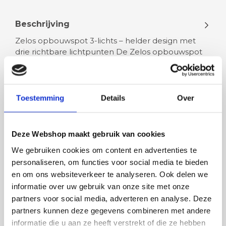
Beschrijving
Zelos opbouwspot 3-lichts – helder design met
drie richtbare lichtpunten De Zelos opbouwspot
3-lichts in Sandy White biedt…
Lees meer
Toestemming
Details
Over
Deze Webshop maakt gebruik van cookies
We gebruiken cookies om content en advertenties te
Rian
Anne
personaliseren, om functies voor social media te bieden
en om ons websiteverkeer te analyseren. Ook delen we
Fijne site waar ik een mooie
Het bestellen, betale
informatie over uw gebruik van onze site met onze
lamp heb uitgekozen en
leveren verliep vlot e
partners voor social media, adverteren en analyse. Deze
besteld. De volgende dag
volledig naar wens. He
partners kunnen deze gegevens combineren met andere
werd deze al bezorgd. Super
artikel is zeer mooi e
informatie die u aan ze heeft verstrekt of die ze hebben
netjes en veilig verpakt.
veel sfeer, het is ook