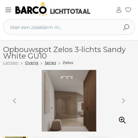
 hoofdinhoud
Opbouwspot Zelos 3-lichts Sandy
White GU10
Lampen
Overig
Series
Zelos