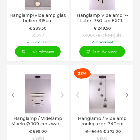
Hanglamp/Videlamp glas
Hanglamp Videlamp 7-
bollen 315cm
lichts 350 cm EXCL.
Segula LED lichtbronnen
€
239
,50
€
249
,50
35577
61066-excl-segula
In voorraad
In voorraad
In winkelwagen
In winkelwagen
23%
Hanglamp / Videlamp
Hanglamp / Videlamp
Maelo Ø 109 cm zwarte
rookglazen 340cm
LED ringen
€
699
,00
€
489
,50
€
375
,00
44891
61103