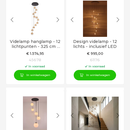
Videlamp hanglamp - 12
Design videlamp - 12
lichtpunten - 325 cm -
lichts - inclusief LED
amber glas - LED
€
1.574
,95
€
995
,00
geïntegreerd
45678
61176
In voorraad
In voorraad
In winkelwagen
In winkelwagen