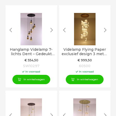
Hanglamp Videlamp 7-
Videlamp Flying Paper
lichts Dent – Gedeukt
exclusief design 3 meter
Design in Amber Glas
12 hangers
€
554
,50
€
999
,50
SW10297
60500
In voorraad
In voorraad
In winkelwagen
In winkelwagen