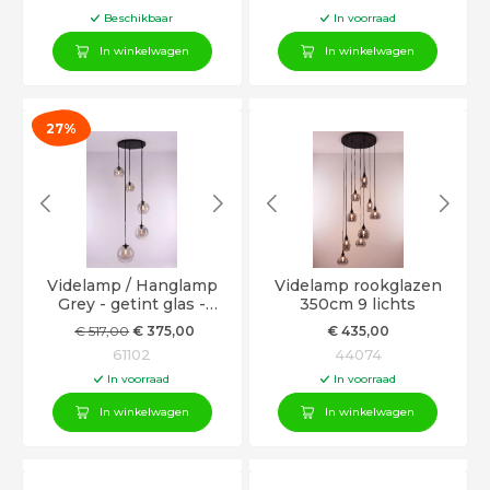
Beschikbaar
In voorraad
In winkelwagen
In winkelwagen
27%
Videlamp / Hanglamp
Videlamp rookglazen
Grey - getint glas -
350cm 9 lichts
340cm
€
517
,00
€
375
,00
€
435
,00
61102
44074
In voorraad
In voorraad
In winkelwagen
In winkelwagen