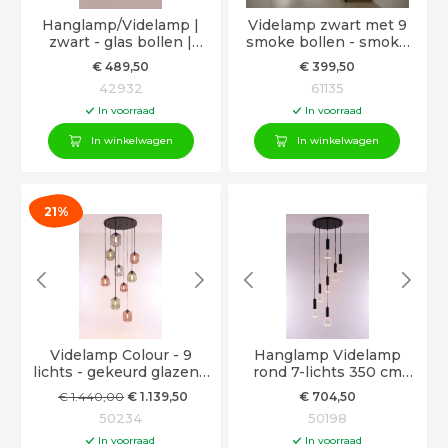
Hanglamp/Videlamp |
Videlamp zwart met 9
zwart - glas bollen |
smoke bollen - smoke
340cm
glas - 260 cm hoog
€
489
,50
€
399
,50
42932
61135
In voorraad
In voorraad
In winkelwagen
In winkelwagen
21%
Videlamp Colour - 9
Hanglamp Videlamp
lichts - gekeurd glazen -
rond 7-lichts 350 cm
max 350cm
Segula Floating LED
€
1.440
,00
€
1.139
,50
€
704
,50
50234
50198
In voorraad
In voorraad