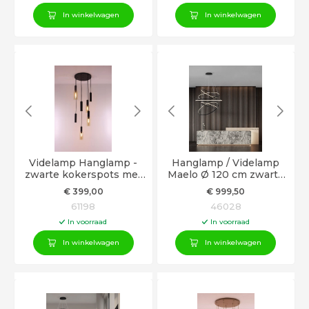
In winkelwagen
In winkelwagen
Videlamp Hanglamp -
Hanglamp / Videlamp
zwarte kokerspots met
Maelo Ø 120 cm zwarte
amber glazen - 350cm
LED ringen
€
399
,00
€
999
,50
61198
46028
In voorraad
In voorraad
In winkelwagen
In winkelwagen