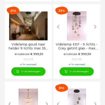
21%
23%
Videlamp goud naar
Videlamp EEF - 9 lichts -
helder 9 lichts max 350
Grey getint glas - max
cm
350cm
€
1.260
,00
€
999
,50
€
1.299
,50
€
999
,50
50233
50238
In voorraad
In voorraad
In winkelwagen
In winkelwagen
31%