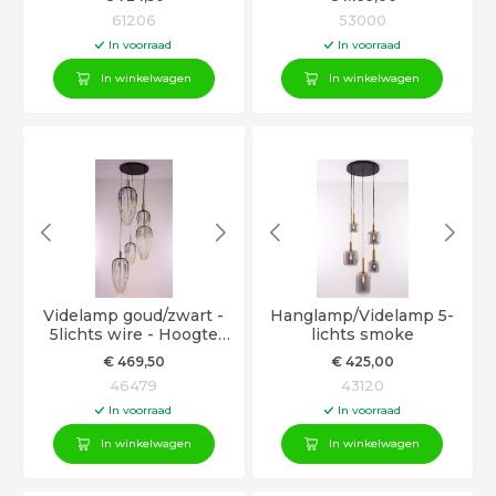
61206
53000
In voorraad
In voorraad
In winkelwagen
In winkelwagen
Videlamp goud/zwart -
Hanglamp/Videlamp 5-
5lichts wire - Hoogte
lichts smoke
350cm
€
469
,50
€
425
,00
46479
43120
In voorraad
In voorraad
In winkelwagen
In winkelwagen