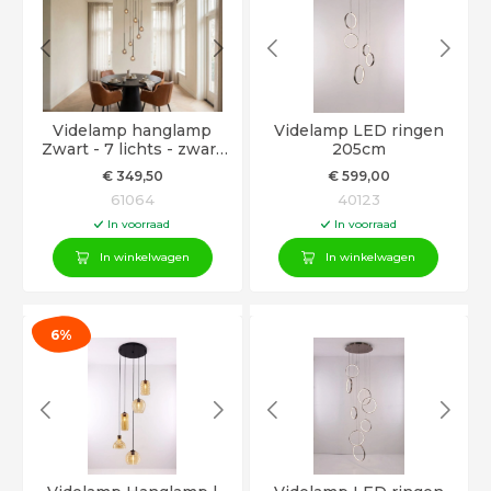
Videlamp hanglamp
Videlamp LED ringen
Zwart - 7 lichts - zwart
205cm
smoke rookglas - 350cm
€
349
,50
€
599
,00
61064
40123
In voorraad
In voorraad
In winkelwagen
In winkelwagen
6%