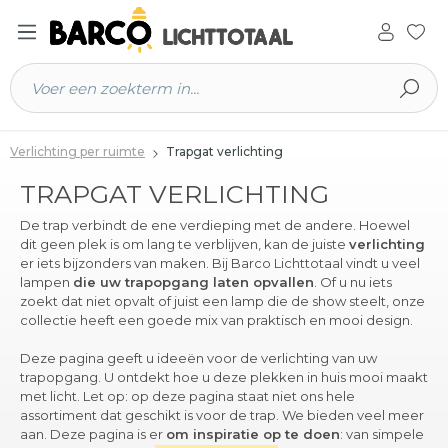
 hoofdinhoud
Verlichting per ruimte
Trapgat verlichting
TRAPGAT VERLICHTING
De trap verbindt de ene verdieping met de andere. Hoewel
dit geen plek is om lang te verblijven, kan de juiste
verlichting
er iets bijzonders van maken. Bij Barco Lichttotaal vindt u veel
lampen
die uw trapopgang laten opvallen
. Of u nu iets
zoekt dat niet opvalt of juist een lamp die de show steelt, onze
collectie heeft een goede mix van praktisch en mooi design.
Deze pagina geeft u ideeën voor de verlichting van uw
trapopgang. U ontdekt hoe u deze plekken in huis mooi maakt
met licht. Let op: op deze pagina staat niet ons hele
assortiment dat geschikt is voor de trap. We bieden veel meer
aan. Deze pagina is er
om inspiratie op te doen
: van simpele