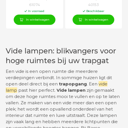
350cm
61074
40153
In voorraad
Beschikbaar
In winkelwagen
In winkelwagen
Vide lampen: blikvangers voor
hoge ruimtes bij uw trapgat
Een vide is een open ruimte die meerdere
verdiepingen verbindt. In sommige huizen ligt dit
open deel direct bij een
trapopgang
. Een
vide
lamp
past hier perfect.
Vide lampen
zijn gemaakt
om deze hoge ruimtes mooi te vullen en op te laten
vallen. Ze maken van een vide meer dan een open
plek; het wordt een opvallend onderdeel van het
interieur dat ruimte en luxe uitstraalt. Deze lampen
zijn vaak lang en hebben meerdere lichtpunten die
op verschillende hoogtes hangen. Bij Barco