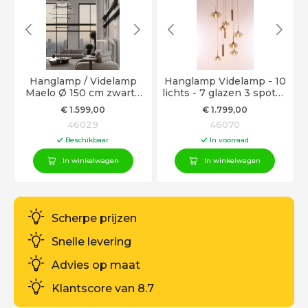
Hanglamp / Videlamp
Hanglamp Videlamp - 10
Maelo Ø 150 cm zwarte
lichts - 7 glazen 3 spots -
LED ringen
Beige kleur
€
1.599
,00
€
1.799
,00
46029
46070
Beschikbaar
In voorraad
In winkelwagen
In winkelwagen
Scherpe prijzen
Snelle levering
Advies op maat
Klantscore van 8.7