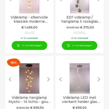
Videlamp - sfeervolle
EEF videlamp /
klassiek moderne
hanglamp 5 rookglas
hanglamp - goud met
hangers 330cm
€
1.499
,00
€
547
,00
€
375
,00
kristallook hangers
45433
50011VL
In voorraad
In voorraad
In winkelwagen
In winkelwagen
18%
Videlamp hanglamp
Videlamp LED met
Mystic - 14 lichts - goud
vierkant helder glas
acryl / kristal look -
300cm
€
849
,50
€
699
,50
€
699
,00