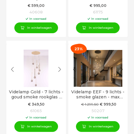
bolletjes
€
599
,00
€
995
,00
40608
61175
In voorraad
In voorraad
In winkelwagen
In winkelwagen
23%
Videlamp Gold - 7 lichts -
Videlamp EEF - 9 lichts -
goud smoke rookglas -
smoke glazen - max
350cm
350cm
€
349
,50
€
1.299
,50
€
999
,50
61065
50207
In voorraad
In voorraad
In winkelwagen
In winkelwagen