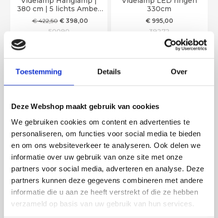
Videlamp Hanglamp |
Videlamp LED ringen
380 cm | 5 lichts Amber
330cm
Goud
€
422
,50
€
398
,00
€
995
,00
50090
39272
In voorraad
In voorraad
In winkelwagen
In winkelwagen
Toestemming
Details
Over
31%
Deze Webshop maakt gebruik van cookies
We gebruiken cookies om content en advertenties te
personaliseren, om functies voor social media te bieden
en om ons websiteverkeer te analyseren. Ook delen we
informatie over uw gebruik van onze site met onze
EEF Videlamp /
Videlamp LED ringen
partners voor social media, adverteren en analyse. Deze
Hanglamp Grey - getint
330cm | Zwart
glas - 340cm
partners kunnen deze gegevens combineren met andere
€
547
,00
€
375
,00
€
995
,00
informatie die u aan ze heeft verstrekt of die ze hebben
50131VL
40664
verzameld op basis van uw gebruik van hun services.
In voorraad
Beschikbaar
In winkelwagen
In winkelwagen