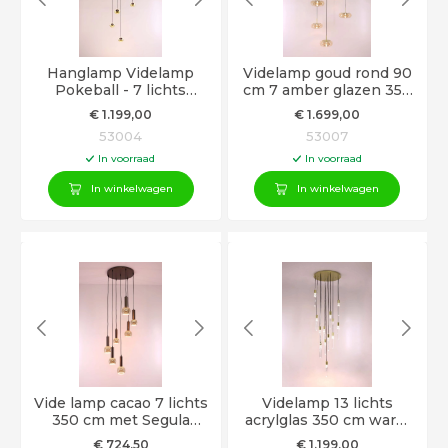
Hanglamp Videlamp
Videlamp goud rond 90
Pokeball - 7 lichts
cm 7 amber glazen 350
350cm - Goud met zwart
cm
€
1.199
,00
€
1.699
,00
53004
53007
In voorraad
In voorraad
In winkelwagen
In winkelwagen
Vide lamp cacao 7 lichts
Videlamp 13 lichts
350 cm met Segula
acrylglas 350 cm warm
lichtbronnen
wit dimbaar
€
724
,50
€
1.199
,00