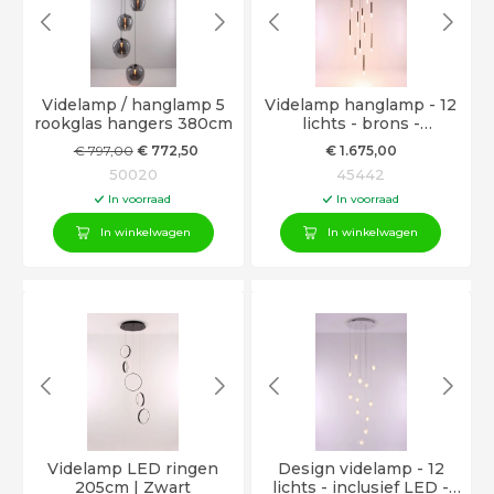
Videlamp / hanglamp 5
Videlamp hanglamp - 12
rookglas hangers 380cm
lichts - brons -
geïntegreerd LED -
€
797
,00
€
772
,50
€
1.675
,00
350cm
50020
45442
In voorraad
In voorraad
In winkelwagen
In winkelwagen
Videlamp LED ringen
Design videlamp - 12
205cm | Zwart
lichts - inclusief LED -