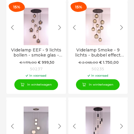
15%
15%
Videlamp EEF - 9 lichts
Videlamp Smoke - 9
bollen - smoke glas -
lichts - bubbel effect
max 350cm
glazen - max 350cm
€
1.175
,00
€
999
,50
€
2.065
,00
€
1.750
,00
50237
50235
In voorraad
In voorraad
In winkelwagen
In winkelwagen