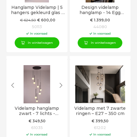
Hanglamp Videlamp | 5
Design videlamp
hangers gekleurd glas |
hanglamp - 14 Egg
380cm
hangers - 350cm
€
624
,50
€
600
,00
€
1.399
,00
50113
44080
In voorraad
In voorraad
In winkelwagen
In winkelwagen
Videlamp hanglamp
Videlamp met 7 zwarte
zwart - 7 lichts -
ringen – E27 – 350 cm
marmerlook glazen
€
349
,50
€
399
,50
bollen - 350cm
61035
61202
In voorraad
In voorraad