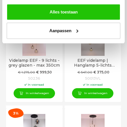
Alles toestaan
22%
31%
Aanpassen
Videlamp EEF - 9 lichts -
EEF videlamp |
grey glazen - max 350cm
Hanglamp 5-lichts
amberglazen 330cm
€
1.275
,00
€
999
,50
€
547
,00
€
375
,00
50236
50013VL
In voorraad
In voorraad
In winkelwagen
In winkelwagen
3%