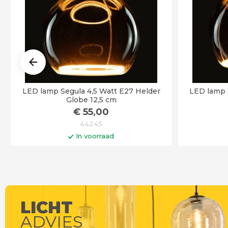
LED lamp Segula 4,5 Watt E27 Helder
LED lamp 
Globe 12,5 cm
€
55
,00
44245
In voorraad
In winkelwagen
Op werkdagen voor 14:00 uur besteld =
Op werkdag
vandaag verstuurd!
LICHT
ADVIES