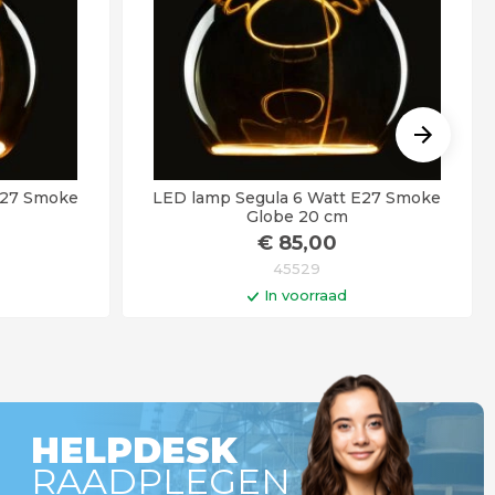
E27 Smoke
LED lamp Segula 6 Watt E27 Smoke
Globe 20 cm
€
85
,00
45529
In voorraad
gen
In winkelwagen
r besteld =
Op werkdagen voor 14:00 uur besteld =
!
vandaag verstuurd!
HELPDESK
RAADPLEGEN