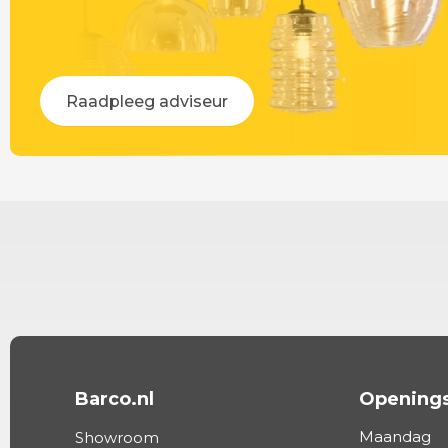
Raadpleeg adviseur
Barco.nl
Openings
Maandag
Showroom