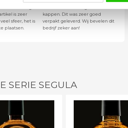
betalen en
Wij hadden 2 lampen besteld
vlot en volledig
met totaal 11 mondgeblazen
rtikel is zeer
kappen. Dit was zeer goed
eel sfeer, het is
verpakt geleverd. Wij bevelen dit
e plaatsen.
bedrijf zeker aan!
E SERIE SEGULA