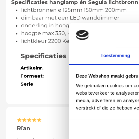
Specificaties hanglamp én Segula lichtbron
lichtbronnen ø 125mm 150mm 200mm
dimbaar met een LED wanddimmer
onderling in hoogte verstelbaar, creëer uw 
hoogte max 350, kan ook simpel ingekort w
lichtkleur 2200 Kelvin
Specificaties
Toestemming
Artikelnr.
61066-excl-seg
Formaat:
Hoogte: max. 3
Deze Webshop maakt gebrui
Serie
Meer modellen
We gebruiken cookies om cont
websiteverkeer te analyseren
media, adverteren en analys
verstrekt of die ze hebben v
Rian
Anne