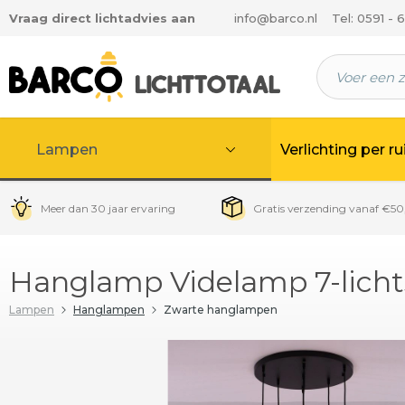
Vraag direct lichtadvies aan
info@barco.nl
Tel: 0591 - 
 hoofdinhoud
Lampen
Verlichting per r
Meer dan 30 jaar ervaring
Gratis verzending vanaf €50
Hanglamp Videlamp 7-licht
Lampen
Hanglampen
Zwarte hanglampen