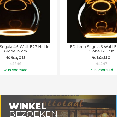
Segula 4,5 Watt E27 Helder
LED lamp Segula 6 Watt 
Globe 15 cm
Globe 12,5 cm
€
65
,00
€
65
,00
44246
44247
In voorraad
In voorraad
In winkelwagen
In winkelwa
en voor 14:00 uur besteld =
Op werkdagen voor 14:00 uu
vandaag verstuurd!
vandaag verstuurd
WINKEL
BEZOEKEN