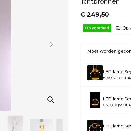
lichtbronnen
€ 249,50
Op 
Op voorraad
Moet worden geco
LED lamp Seg
€ 65,00 per stuk
LED lamp Seg
€ 70,00 per stu
LED lamp Se