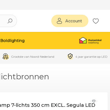
Account
Boldlighting
Grootste van Noord-Nederland
4 jaar garantie op LED
lichtbronnen
mp 7-lichts 350 cm EXCL. Segula LED