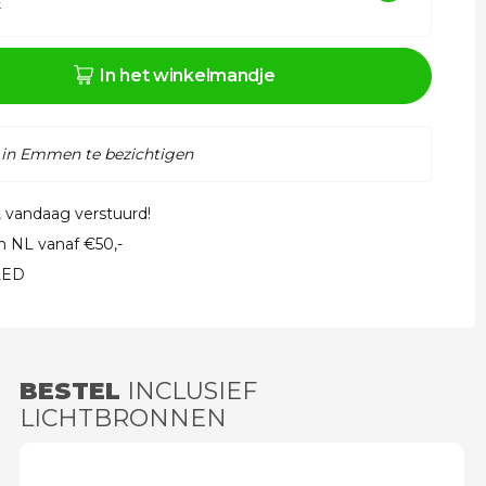
k
In het winkelmandje
 in Emmen te bezichtigen
, vandaag verstuurd!
in NL vanaf €50,-
 LED
BESTEL
INCLUSIEF
LICHTBRONNEN