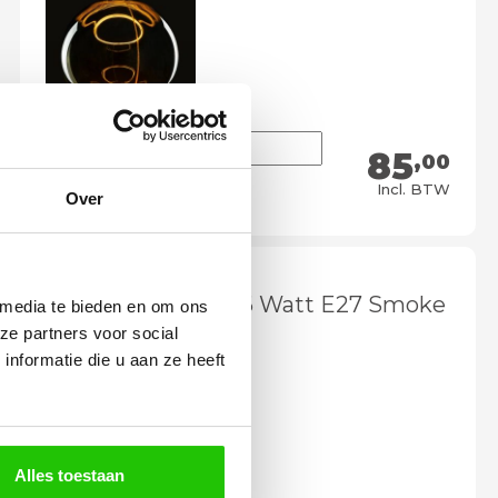
85
,00
Meebestellen
Incl. BTW
Over
LED lamp Segula 6 Watt E27 Smoke
 media te bieden en om ons
Globe 15 cm
ze partners voor social
nformatie die u aan ze heeft
Alles toestaan