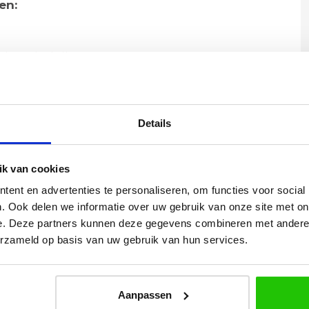
nen:
eigen indeling
orden door de snoeren naar boven te schuiven
Details
ula
50 cm | Ø plafondplaat: 50 cm
k van cookies
 van serie segula
ent en advertenties te personaliseren, om functies voor social
. Ook delen we informatie over uw gebruik van onze site met on
e. Deze partners kunnen deze gegevens combineren met andere i
erzameld op basis van uw gebruik van hun services.
Yvonne
Aanpassen