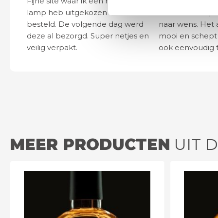
Fijne site waar ik een mooie
Het bestellen, 
lamp heb uitgekozen en
leveren verliep 
besteld. De volgende dag werd
naar wens. Het a
deze al bezorgd. Super netjes en
mooi en schept v
veilig verpakt.
ook eenvoudig t
MEER PRODUCTEN
UIT D