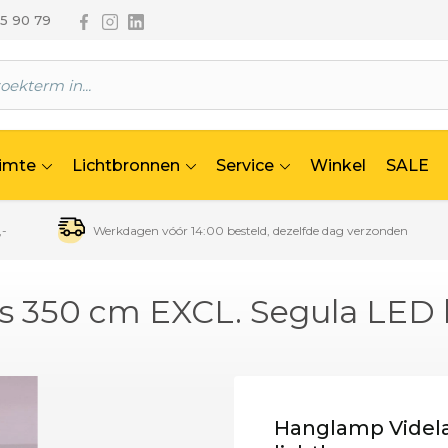
Volg ons via Facebook
Volg ons via Instagram
Volg ons via Linkedin
65 90 79
uimte
Lichtbronnen
Service
Winkel
SALE
,-
Werkdagen vóór 14:00 besteld, dezelfde dag verzonden
s 350 cm EXCL. Segula LED 
Hanglamp Videla