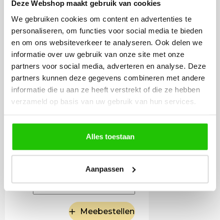
Deze Webshop maakt gebruik van cookies
Set 4x segula
We gebruiken cookies om content en advertenties te
lichtbronnen + 3x GU10
personaliseren, om functies voor social media te bieden
dimtowarm
en om ons websiteverkeer te analyseren. Ook delen we
informatie over uw gebruik van onze site met onze
partners voor social media, adverteren en analyse. Deze
partners kunnen deze gegevens combineren met andere
informatie die u aan ze heeft verstrekt of die ze hebben
verzameld op basis van uw gebruik van hun services.
Alles toestaan
338
,85
Aanpassen
Incl. BTW
Meebestellen