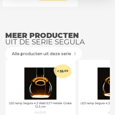
MEER PRODUCTEN
UIT DE SERIE SEGULA
Alle producten uit deze serie
€
55
,00
D
LED lamp Segula 4,5 Watt E27 Helder Globe
LED lamp Segula 4,5 Wa
12,5 cm
c
44245
442