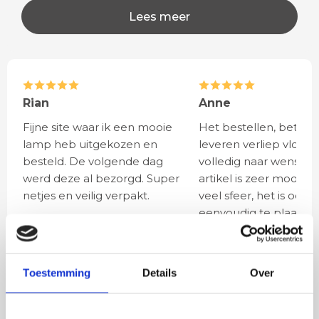
Lees meer
Rian
Anne
Fijne site waar ik een mooie
Het bestellen, betale
lamp heb uitgekozen en
leveren verliep vlot e
besteld. De volgende dag
volledig naar wens. He
werd deze al bezorgd. Super
artikel is zeer mooi e
netjes en veilig verpakt.
veel sfeer, het is ook
eenvoudig te plaatsen
BESTEL
INCLUSIEF
Toestemming
Details
Over
LICHTBRONNEN