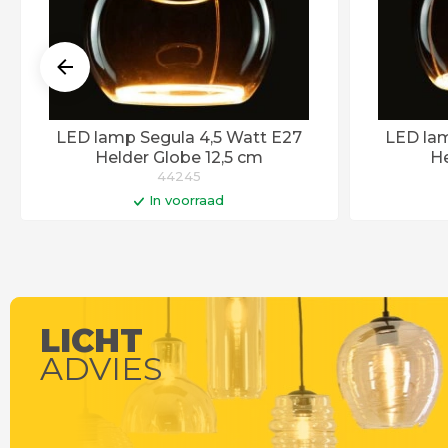
LED lamp Segula 4,5 Watt E27
LED lam
Helder Globe 12,5 cm
He
44245
In voorraad
In winkelwagen
Op werkdagen voor 14:00 uur besteld =
Op werkdag
vandaag verstuurd!
LICHT
ADVIES