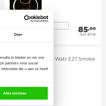
85
,00
Meebestellen
Over
Incl. BTW
 media te bieden en om ons
LED lamp Segula 6 Watt E27 Smoke
ze partners voor social
Globe 15 cm
nformatie die u aan ze heeft
Alles toestaan