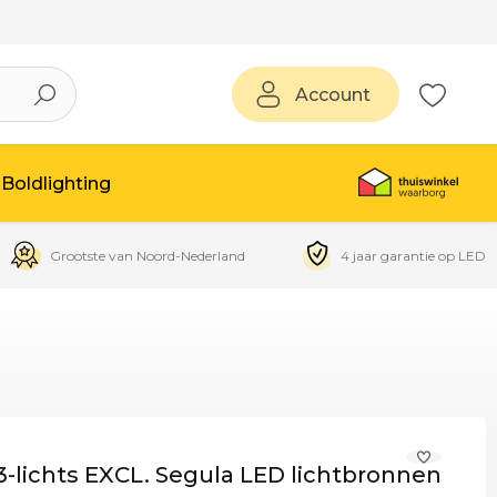
Account
Boldlighting
Grootste van Noord-Nederland
4 jaar garantie op LED
-lichts EXCL. Segula LED lichtbronnen