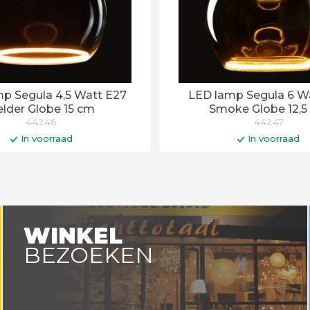
p Segula 4,5 Watt E27
LED lamp Segula 6 W
lder Globe 15 cm
Smoke Globe 12,5
44246
44247
In voorraad
In voorraad
In winkelwagen
In winkelwa
en voor 14:00 uur besteld =
Op werkdagen voor 14:00 uu
vandaag verstuurd!
vandaag verstuurd
WINKEL
BEZOEKEN