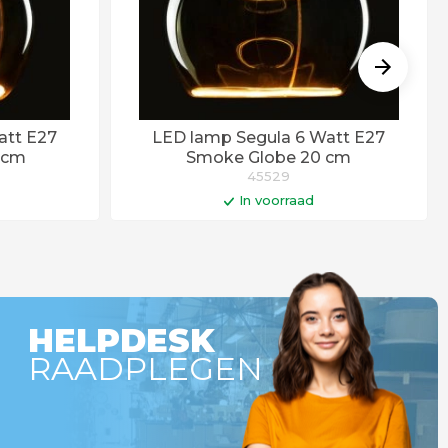
att E27
LED lamp Segula 6 Watt E27
 cm
Smoke Globe 20 cm
45529
In voorraad
gen
In winkelwagen
r besteld =
Op werkdagen voor 14:00 uur besteld =
!
vandaag verstuurd!
HELPDESK
RAADPLEGEN