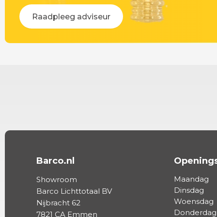
Raadpleeg adviseur
Barco.nl
Openings
Maandag
Showroom
Dinsdag
Barco Lichttotaal BV
Woensdag
Nijbracht 62
Donderdag
7821 CA Emmen