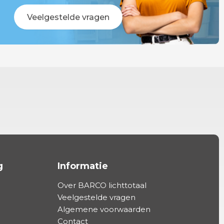
Veelgestelde vragen
g
Informatie
Over BARCO lichttotaal
Veelgestelde vragen
Algemene voorwaarden
Contact