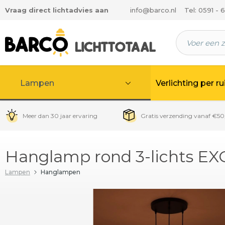
Vraag direct lichtadvies aan
info@barco.nl
Tel: 0591 - 
 hoofdinhoud
Lampen
Verlichting per r
Meer dan 30 jaar ervaring
Gratis verzending vanaf €50
Hanglamp rond 3-lichts EX
Lampen
Hanglampen