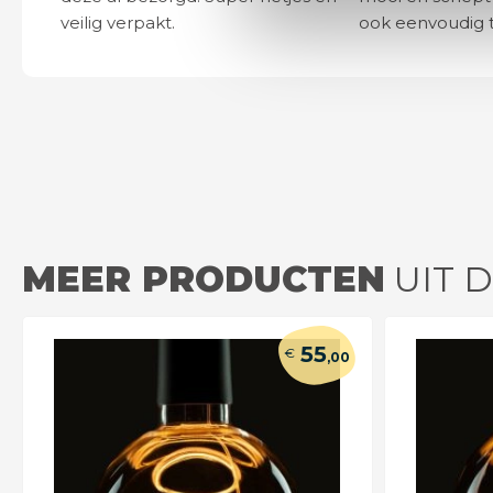
veilig verpakt.
ook eenvoudig t
MEER PRODUCTEN
UIT D
55
€
,00