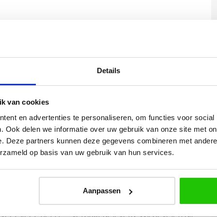
: 30 cm x Hoogte: max. 160 cm (incl. voorbeeld-
Details
 van serie segula
k van cookies
ent en advertenties te personaliseren, om functies voor social
. Ook delen we informatie over uw gebruik van onze site met on
e. Deze partners kunnen deze gegevens combineren met andere i
erzameld op basis van uw gebruik van hun services.
Yvonne
betalen en
Wij hadden 2 lampen besteld
Aanpassen
vlot en volledig
met totaal 11 mondgeblazen
rtikel is zeer
kappen. Dit was zeer goed
eel sfeer, het is
verpakt geleverd. Wij bevelen dit