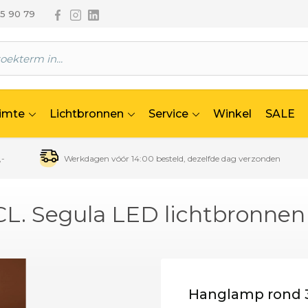
Volg ons via Facebook
Volg ons via Instagram
Volg ons via Linkedin
65 90 79
uimte
Lichtbronnen
Service
Winkel
SALE
,-
Werkdagen vóór 14:00 besteld, dezelfde dag verzonden
CL. Segula LED lichtbronnen
Hanglamp rond 3