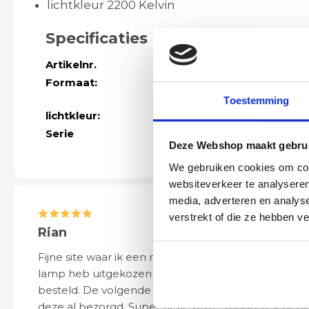
lichtkleur 2200 Kelvin
Specificaties
Artikelnr.
61068
Formaat:
Ø plafondplaat
lichtbronnen)
Toestemming
lichtkleur:
2200kelvin
Serie
Meer modellen
Deze Webshop maakt gebrui
We gebruiken cookies om cont
websiteverkeer te analyseren
media, adverteren en analys
verstrekt of die ze hebben v
Rian
Anne
Fijne site waar ik een mooie
Het bestellen, 
lamp heb uitgekozen en
leveren verliep 
besteld. De volgende dag werd
naar wens. Het a
deze al bezorgd. Super netjes en
mooi en schept v