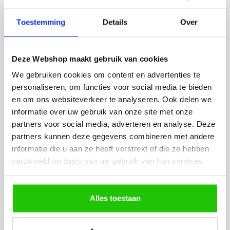
Rian
Anne
Toestemming
Details
Over
Fijne site waar ik een mooie
Het bestellen, betale
lamp heb uitgekozen en
leveren verliep vlot e
besteld. De volgende dag
volledig naar wens. He
Deze Webshop maakt gebruik van cookies
werd deze al bezorgd. Super
artikel is zeer mooi e
We gebruiken cookies om content en advertenties te
netjes en veilig verpakt.
veel sfeer, het is ook
personaliseren, om functies voor social media te bieden
eenvoudig te plaatsen
en om ons websiteverkeer te analyseren. Ook delen we
informatie over uw gebruik van onze site met onze
partners voor social media, adverteren en analyse. Deze
partners kunnen deze gegevens combineren met andere
informatie die u aan ze heeft verstrekt of die ze hebben
verzameld op basis van uw gebruik van hun services.
MEER PRODUCTEN
UIT DE SERIE SEGULA
Alles toestaan
Alle producten uit deze serie