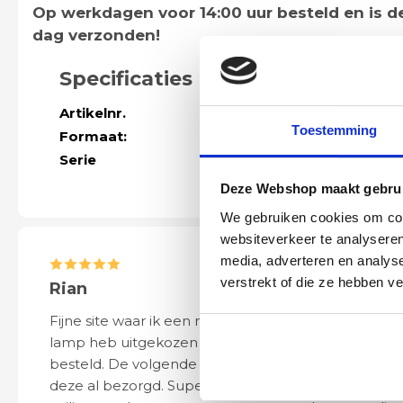
Op werkdagen voor 14:00 uur besteld en is 
dag verzonden!
Specificaties
Artikelnr.
50044
Toestemming
Formaat:
Dia. 28cm | H
Serie
Meer modellen
Deze Webshop maakt gebrui
We gebruiken cookies om cont
websiteverkeer te analyseren
media, adverteren en analys
verstrekt of die ze hebben v
Rian
Anne
Fijne site waar ik een mooie
Het bestellen, 
lamp heb uitgekozen en
leveren verliep 
besteld. De volgende dag werd
naar wens. Het a
deze al bezorgd. Super netjes en
mooi en schept v