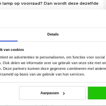
de lamp op voorraad? Dan wordt deze dezelfde
Details
oogte totaal 22cm
 van serie eef baco smoke
k van cookies
ent en advertenties te personaliseren, om functies voor social
. Ook delen we informatie over uw gebruik van onze site met on
e. Deze partners kunnen deze gegevens combineren met andere i
erzameld op basis van uw gebruik van hun services.
Yvonne
betalen en
Wij hadden 2 lampen besteld
vlot en volledig
met totaal 11 mondgeblazen
Aanpassen
rtikel is zeer
kappen. Dit was zeer goed
eel sfeer, het is
verpakt geleverd. Wij bevelen dit