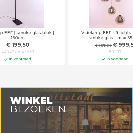
p EEF | smoke glas blok |
Videlamp EEF - 9 lichts b
160cm
smoke glas - max 3
€
199
,50
€
999
,
€
1.175
,00
44047 en 42833
50237
In voorraad
In voorraad
In winkelwagen
In winkelwa
en voor 14:00 uur besteld =
vandaag verstuurd!
WINKEL
BEZOEKEN