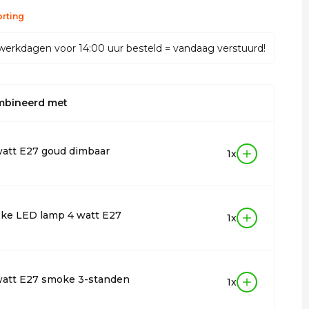
rting
werkdagen voor 14:00 uur besteld = vandaag verstuurd!
mbineerd met
att E27 goud dimbaar
1x
ke LED lamp 4 watt E27
1x
watt E27 smoke 3-standen
1x