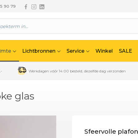
Volg ons via Facebook
Volg ons via Instagram
Volg ons via Linkedin
65 90 79
uimte
Lichtbronnen
Service
Winkel
SALE
,-
Werkdagen vóór 14:00 besteld, dezelfde dag verzonden
ke glas
Sfeervolle plaf