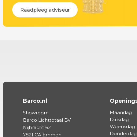
Raadpleeg adviseur
Barco.nl
Openings
Maandag
Showroom
Dinsdag
Barco Lichttotaal BV
Woensdag
Nijbracht 62
Donderdag
7821 CA Emmen