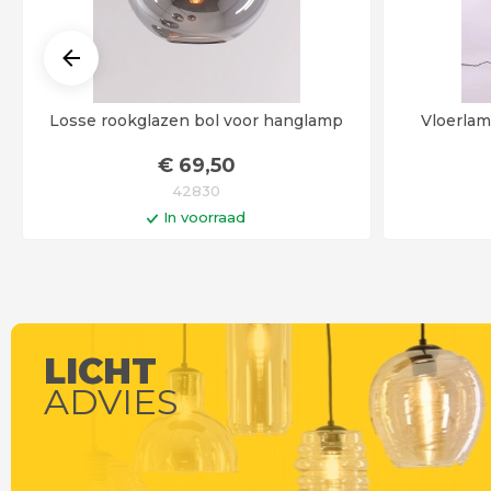
Losse rookglazen bol voor hanglamp
Vloerlam
€
69
,50
42830
In voorraad
In winkelwagen
Op werkdagen voor 14:00 uur besteld =
Op werkdag
vandaag verstuurd!
LICHT
ADVIES