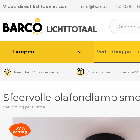
Vraag direct lichtadvies aan
info@barco.nl
Tel: 0591 - 
 hoofdinhoud
Lampen
Verlichting per r
Meer dan 30 jaar ervaring
Gratis verzending vanaf €50
Sfeervolle plafondlamp smo
Verlichting per ruimte
37%
korting