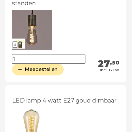
standen
27
,50
Meebestellen
Incl. BTW
LED lamp 4 watt E27 goud dimbaar