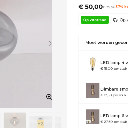
€ 50,00
€
79
,50
37% ko
Op 
Op voorraad
Moet worden geco
LED lamp 4 w
€ 15,00 per stuk
Dimbare smo
€ 17,50 per stuk
LED lamp 6 
€ 27,50 per stuk