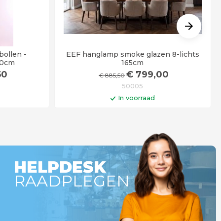
ollen -
EEF hanglamp smoke glazen 8-lichts
50cm
165cm
50
€
799
,00
€
885
,50
50005
In voorraad
gen
In winkelwagen
Op werkdagen voor 14:00 uur besteld =
vandaag verstuurd!
HELPDESK
RAADPLEGEN