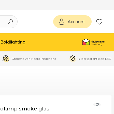
Account
Boldlighting
Grootste van Noord-Nederland
4 jaar garantie op LED
ondlamp smoke glas