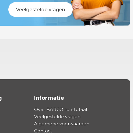
Veelgestelde vragen
g
Informatie
Over BARCO lichttotaal
Veelgestelde vragen
Algemene voorwaarden
Contact