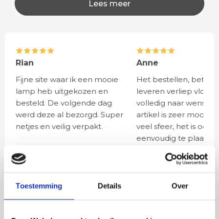
Lees meer
Rian
Anne
Fijne site waar ik een mooie
Het bestellen, betale
lamp heb uitgekozen en
leveren verliep vlot e
besteld. De volgende dag
volledig naar wens. He
werd deze al bezorgd. Super
artikel is zeer mooi e
netjes en veilig verpakt.
veel sfeer, het is ook
eenvoudig te plaatsen
BESTEL
INCLUSIEF
Toestemming
Details
Over
LICHTBRONNEN