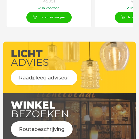
45051
450
In voorraad
In vo
In winkelwagen
In win
LICHT
ADVIES
Raadpleeg adviseur
WINKEL
BEZOEKEN
Routebeschrijving