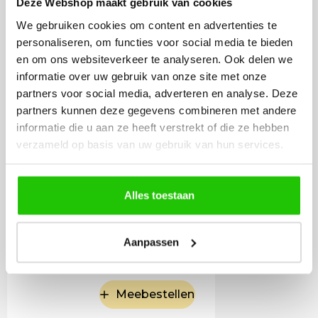
Deze Webshop maakt gebruik van cookies
lichtbron Gu10 Mini
We gebruiken cookies om content en advertenties te
35mm LED
personaliseren, om functies voor social media te bieden
en om ons websiteverkeer te analyseren. Ook delen we
informatie over uw gebruik van onze site met onze
partners voor social media, adverteren en analyse. Deze
partners kunnen deze gegevens combineren met andere
informatie die u aan ze heeft verstrekt of die ze hebben
verzameld op basis van uw gebruik van hun services.
Alles toestaan
7
,50
Aanpassen
Incl. BTW
Meebestellen