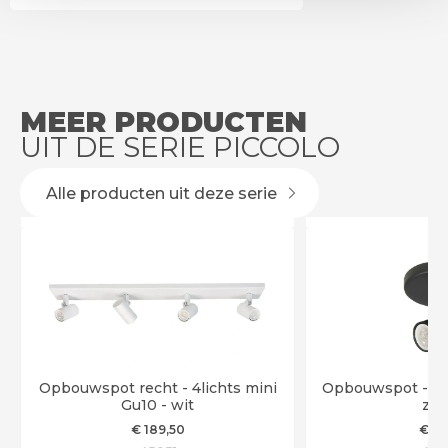
MEER PRODUCTEN
UIT DE SERIE PICCOLO
Alle producten uit deze serie
Opbouwspot recht - 4lichts mini
Opbouwspot - 1li
Gu10 - wit
zwa
€
189
,50
€
54