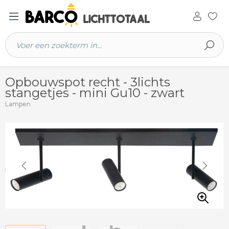
 hoofdinhoud
Opbouwspot recht - 3lichts
stangetjes - mini Gu10 - zwart
Lampen