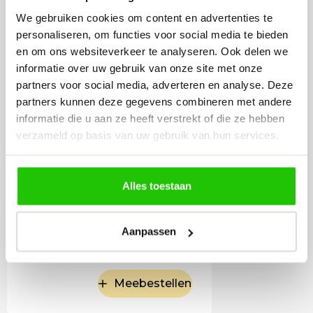
lichtbron Gu10 Mini
We gebruiken cookies om content en advertenties te
35mm LED
personaliseren, om functies voor social media te bieden
en om ons websiteverkeer te analyseren. Ook delen we
informatie over uw gebruik van onze site met onze
partners voor social media, adverteren en analyse. Deze
partners kunnen deze gegevens combineren met andere
informatie die u aan ze heeft verstrekt of die ze hebben
verzameld op basis van uw gebruik van hun services.
Alles toestaan
7
,50
Aanpassen
Incl. BTW
Meebestellen