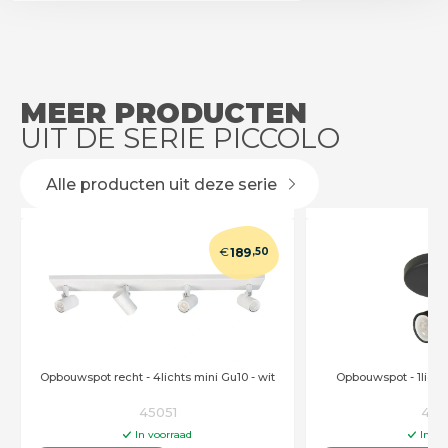
MEER PRODUCTEN
UIT DE SERIE PICCOLO
Alle producten uit deze serie
€
189
,50
Opbouwspot recht - 4lichts mini Gu10 - wit
Opbouwspot - 1licht
45051
450
In voorraad
In vo