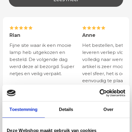
Rian
Anne
Fijne site waar ik een mooie
Het bestellen, betale
lamp heb uitgekozen en
leveren verliep vlot e
besteld. De volgende dag
volledig naar wens. He
werd deze al bezorgd. Super
artikel is zeer mooi e
netjes en veilig verpakt.
veel sfeer, het is ook
eenvoudig te plaatsen
BESTEL
INCLUSIEF
Toestemming
Details
Over
LICHTBRONNEN
Deze Webshop maakt gebruik van cookies