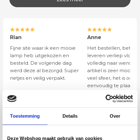
Rian
Anne
Fijne site waar ik een mooie
Het bestellen, betale
lamp heb uitgekozen en
leveren verliep vlot e
besteld. De volgende dag
volledig naar wens. He
werd deze al bezorgd. Super
artikel is zeer mooi e
netjes en veilig verpakt.
veel sfeer, het is ook
eenvoudig te plaatsen
BESTEL
INCLUSIEF
Toestemming
Details
Over
LICHTBRONNEN
Deze Webshop maakt gebruik van cookies