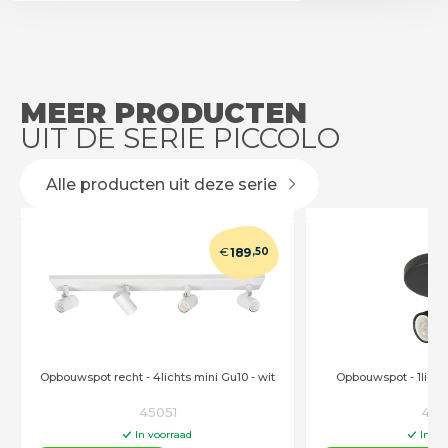
MEER PRODUCTEN
UIT DE SERIE PICCOLO
Alle producten uit deze serie
€
189
,50
Opbouwspot recht - 4lichts mini Gu10 - wit
Opbouwspot - 1licht
45051
450
In voorraad
In vo