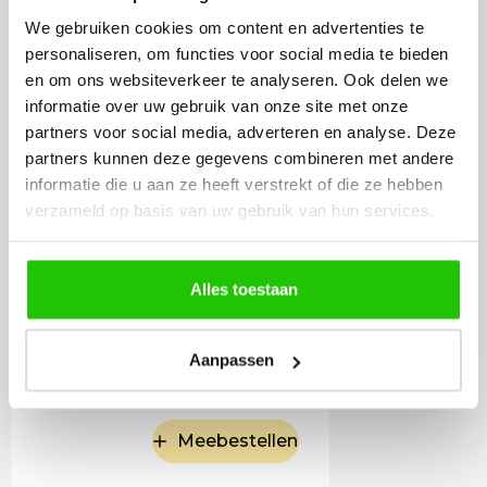
lichtbron Gu10 Mini
We gebruiken cookies om content en advertenties te
35mm LED
personaliseren, om functies voor social media te bieden
en om ons websiteverkeer te analyseren. Ook delen we
informatie over uw gebruik van onze site met onze
partners voor social media, adverteren en analyse. Deze
partners kunnen deze gegevens combineren met andere
informatie die u aan ze heeft verstrekt of die ze hebben
verzameld op basis van uw gebruik van hun services.
Alles toestaan
7
,50
Aanpassen
Incl. BTW
Meebestellen