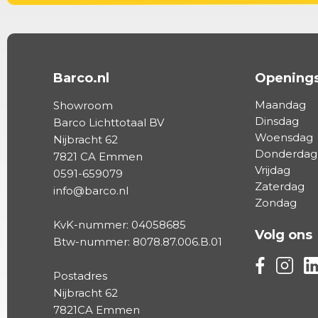
Barco.nl
Openings
Maandag
Showroom
Dinsdag
Barco Lichttotaal BV
Woensdag
Nijbracht 62
Donderdag
7821 CA Emmen
Vrijdag
0591-659079
Zaterdag
info@barco.nl
Zondag
KvK-nummer: 04058685
Volg ons
Btw-nummer: 8078.87.006.B.01
Volg ons vi
Volg on
Vo
Postadres
Nijbracht 62
7821CA Emmen