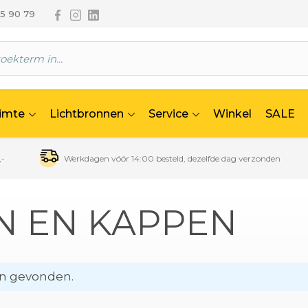
Volg ons via Facebook
Volg ons via Instagram
Volg ons via Linkedin
65 90 79
uimte
Lichtbronnen
Service
Winkel
SALE
,-
Werkdagen vóór 14:00 besteld, dezelfde dag verzonden
N EN KAPPEN
n gevonden.