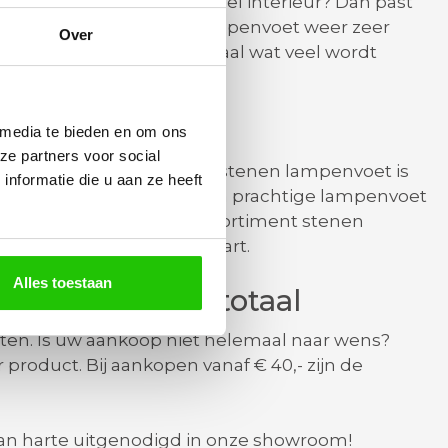
n. Heeft u een industrieel interieur? Dan past
erwijl een kunststoffen lampenvoet weer zeer
Over
uten lampenvoet een materiaal wat veel wordt
 media te bieden en om ons
ze partners voor social
dustrieel interieur. Een stenen lampenvoet is
nformatie die u aan ze heeft
lijk te maken. Kortom, een prachtige lampenvoet
 ook een zeer uitgebreid assortiment stenen
tonlook grijs tot olijf zwart.
Alles toestaan
ij Barco Lichttotaal
en. Is uw aankoop niet helemaal naar wens?
product. Bij aankopen vanaf € 40,- zijn de
an harte uitgenodigd in onze showroom!