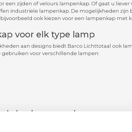
or een zijden of velours lampenkap. Of gaat u liever 
ffen industriële lampenkap. De mogelijkheden zijn b
u bijvoorbeeld ook kiezen voor een lampenkap met 
ap voor elk type lamp
jkheden aan designs biedt Barco Lichttotaal ook l
 gebruiken voor verschillende lampen:
als basis van uw lamp
kan een lampenvoet natuurlijk niet ontbreken. Om v