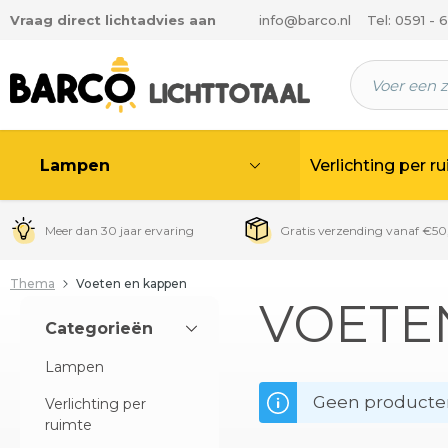
Vraag direct lichtadvies aan
info@barco.nl
Tel: 0591 - 
 hoofdinhoud
Lampen
Verlichting per r
Meer dan 30 jaar ervaring
Gratis verzending vanaf €50
Thema
Voeten en kappen
VOETE
Categorieën
Lampen
Geen producte
Verlichting per
ruimte