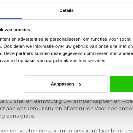
bieden wij u een groot assortiment lampenvoeten aa
en lampenvoet uitstekend bij dit type interieur. T
Details
modern interieur. Voor een landelijke stijl is de ho
k van cookies
enen lampenvoet
ent en advertenties te personaliseren, om functies voor social
. Ook delen we informatie over uw gebruik van onze site met on
t is perfect te combineren met onder andere een in
e. Deze partners kunnen deze gegevens combineren met andere i
 eigenschappen om een industriële omgeving natuur
erzameld op basis van uw gebruik van hun services.
rijwel elk interieur. Daarom biedt Barco Lichttotaal
kleuren uit ons assortiment zijn uiteenlopend van be
Aanpassen
mpenkappen en -voeten online b
elt u snel en eenvoudig uw lampenkappen en -voet
t aan ons retour sturen of omruilen voor een ander 
g eens gratis!
en en -voeten eerst komen bekijken? Dan bent u v