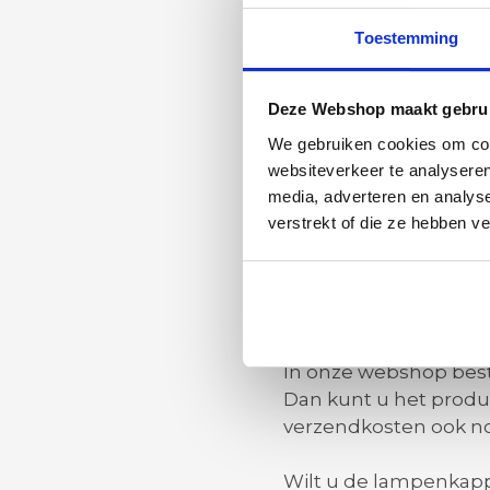
lampenvoet te vinden 
een betonnen of metal
Toestemming
geschikt is voor een 
toegepast.
Deze Webshop maakt gebrui
Robuuste st
We gebruiken cookies om cont
websiteverkeer te analyseren
Een stenen lampenvoe
media, adverteren en analys
tijdloos en heeft de
verstrekt of die ze hebben v
die geschikt is voor v
lampenvoeten aan. De 
Bestel uw la
In onze webshop best
Dan kunt u het produc
verzendkosten ook no
Wilt u de lampenkapp