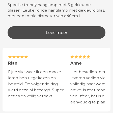
Speelse trendy hanglamp met 3 gekleurde
glazen Leuke ronde hanglamp met gekleurd glas,
met een totale diameter van ø40cm i…
Lees meer
Rian
Anne
Fijne site waar ik een mooie
Het bestellen, betale
lamp heb uitgekozen en
leveren verliep vlot e
besteld. De volgende dag
volledig naar wens. He
werd deze al bezorgd. Super
artikel is zeer mooi e
netjes en veilig verpakt.
veel sfeer, het is ook
eenvoudig te plaatsen