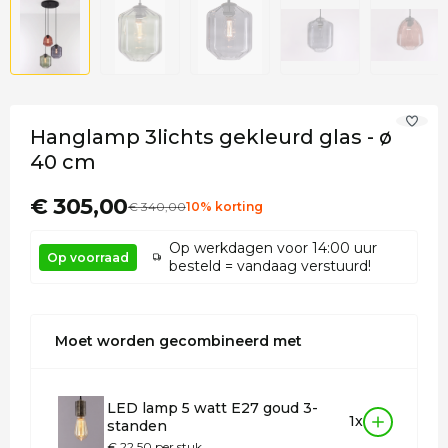
Hanglamp 3lichts gekleurd glas - ø
40 cm
€ 305,00
€
340
,00
10% korting
Op werkdagen voor 14:00 uur
Op voorraad
besteld = vandaag verstuurd!
Moet worden gecombineerd met
LED lamp 5 watt E27 goud 3-
1x
standen
€ 22,50 per stuk