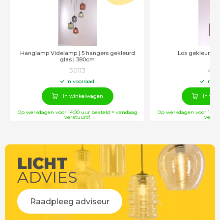
Hanglamp Videlamp | 5 hangers gekleurd
Los gekleurd g
glas | 380cm
50113
436
In voorraad
In vo
In winkelwagen
In win
Op werkdagen voor 14:00 uur besteld = vandaag
Op werkdagen voor 14:00
verstuurd!
verstu
LICHT
ADVIES
Raadpleeg adviseur