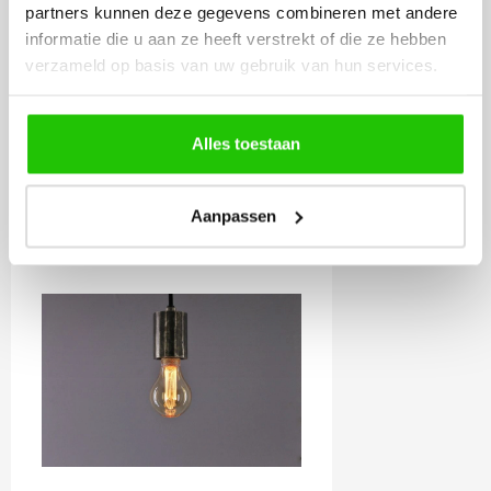
partners kunnen deze gegevens combineren met andere
Incl. BTW
informatie die u aan ze heeft verstrekt of die ze hebben
verzameld op basis van uw gebruik van hun services.
Meebestellen
Alles toestaan
LED lamp 2,3 watt E27
Aanpassen
goud dimbaar