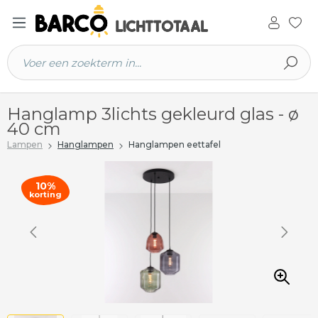
 hoofdinhoud
Hanglamp 3lichts gekleurd glas - ø
40 cm
Lampen
Hanglampen
Hanglampen eettafel
10%
korting