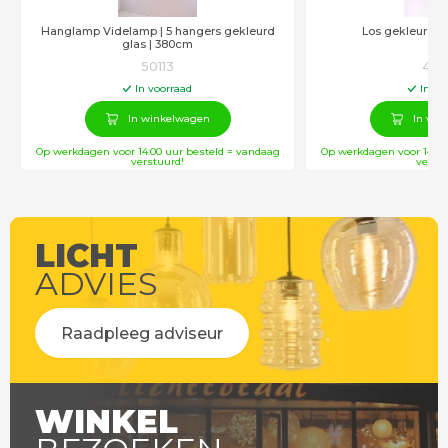
Hanglamp Videlamp | 5 hangers gekleurd
Los gekleurd g
glas | 380cm
50113
436
In voorraad
In vo
In winkelwagen
In win
Op werkdagen voor 14:00 uur besteld = vandaag
Op werkdagen voor 14:00
verstuurd!
verstu
LICHT
ADVIES
Raadpleeg adviseur
WINKEL