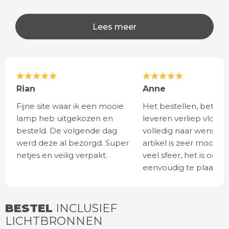
Lees meer
Rian
Anne
Fijne site waar ik een mooie
Het bestellen, betale
lamp heb uitgekozen en
leveren verliep vlot e
besteld. De volgende dag
volledig naar wens. He
werd deze al bezorgd. Super
artikel is zeer mooi e
netjes en veilig verpakt.
veel sfeer, het is ook
eenvoudig te plaatsen
BESTEL
INCLUSIEF
LICHTBRONNEN