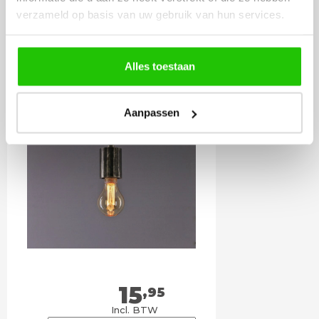
Meebestellen
verzameld op basis van uw gebruik van hun services.
Alles toestaan
LED lamp 2,3 watt E27
goud dimbaar
Aanpassen
15
,95
Incl. BTW