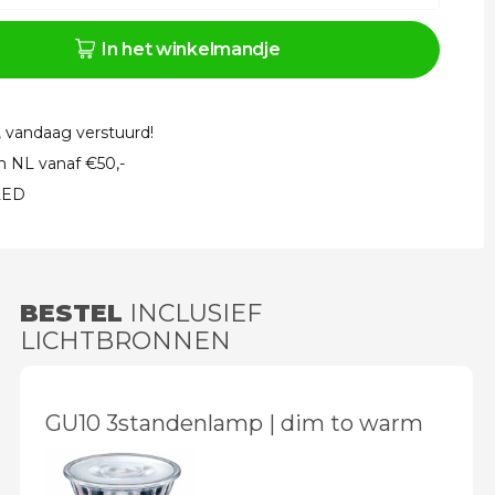
In het winkelmandje
, vandaag verstuurd!
in NL vanaf €50,-
 LED
BESTEL
INCLUSIEF
LICHTBRONNEN
GU10 3standenlamp | dim to warm