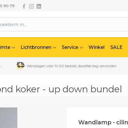
Volg ons via Facebook
Volg ons via Instagram
Volg ons via Linkedin
65 90 79
uimte
Lichtbronnen
Service
Winkel
SALE
,-
Werkdagen vóór 14:00 besteld, dezelfde dag verzonden
rond koker - up down bundel
Wandlamp - cilin