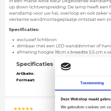
In een matte witte kleur uitgevoerde wandlamp
up down lichtverspreiding. De lamp heeft een
wandlamp voor uw hal, overloop en ook zeker
vierkante wandmontageplaatje ontstaat een zw
Specificaties:
exclusief lichtbron
dimbaar met een LED wanddimmer of han
afmeting hoogte 18cm x breedte 5.5 cm x 
Specificaties
Artikelnr.
9450881
Formaat:
Breedte 5.5cm
Toestemming
Deze Webshop maakt gebrui
We gebruiken cookies om cont