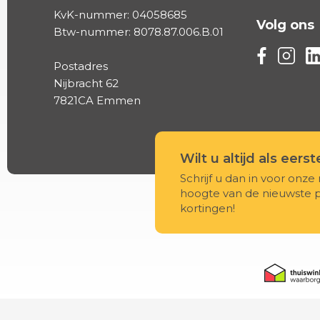
KvK-nummer: 04058685
Volg ons
Btw-nummer: 8078.87.006.B.01
Volg ons vi
Volg on
Vo
Postadres
Nijbracht 62
7821CA Emmen
Wilt u altijd als eers
Schrijf u dan in voor onze 
hoogte van de nieuwste 
kortingen!