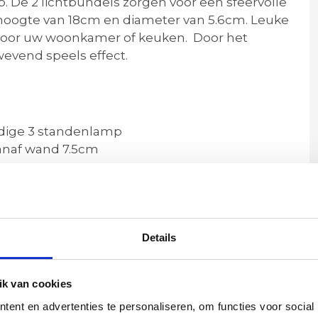
. De 2 lichtbundels zorgen voor een sfeervolle
 hoogte van 18cm en diameter van 5.6cm. Leuke
 voor uw woonkamer of keuken. Door het
evend speels effect.
dige 3 standenlamp
vanaf wand 7.5cm
 x hoogte 18cm x diepte 7.5cm
Details
k van cookies
ent en advertenties te personaliseren, om functies voor social