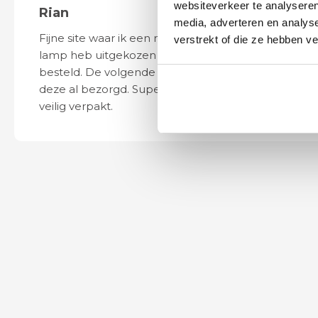
websiteverkeer te analyseren
Rian
Anne
media, adverteren en analys
Fijne site waar ik een mooie
Het bestellen, 
verstrekt of die ze hebben v
lamp heb uitgekozen en
leveren verliep 
besteld. De volgende dag werd
naar wens. Het a
deze al bezorgd. Super netjes en
mooi en schept v
veilig verpakt.
ook eenvoudig t