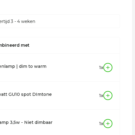
rtijd 3 - 4 weken
mbineerd met
enlamp | dim to warm
1x
watt GU10 spot DImtone
1x
lamp 3,5w - Niet dimbaar
1x