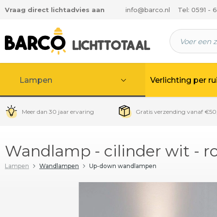
Vraag direct lichtadvies aan
info@barco.nl
Tel: 0591 - 
 hoofdinhoud
Lampen
Verlichting per r
Meer dan 30 jaar ervaring
Gratis verzending vanaf €50
Wandlamp - cilinder wit - 
Lampen
Wandlampen
Up-down wandlampen