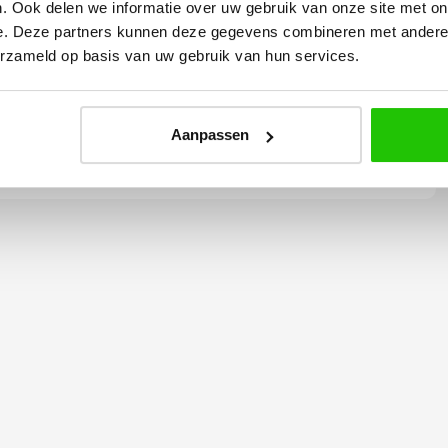
. Ook delen we informatie over uw gebruik van onze site met on
Yvonne
e. Deze partners kunnen deze gegevens combineren met andere i
betalen en
Wij hadden 2 lampen besteld
erzameld op basis van uw gebruik van hun services.
vlot en volledig
met totaal 11 mondgeblazen
rtikel is zeer
kappen. Dit was zeer goed
eel sfeer, het is
verpakt geleverd. Wij bevelen dit
Aanpassen
e plaatsen.
bedrijf zeker aan!