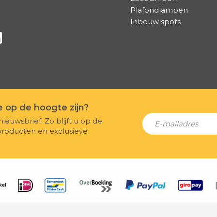
Plafondlampen
Inbouw spots
a Facebook
s via Instagram
lg ons via Linkedin
te op de hoogte zijn?
nieuwsbrief. Zo blijft u op de
producten en exclusieve