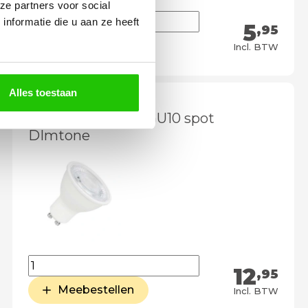
ze partners voor social
nformatie die u aan ze heeft
5
,95
Meebestellen
Incl. BTW
Alles toestaan
LED lamp 6 watt GU10 spot
DImtone
12
,95
Meebestellen
Incl. BTW