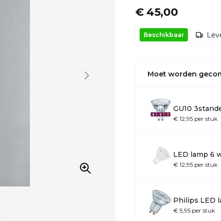
€ 45,00
Leve
Beschikbaar
Moet worden geco
GU10 3stand
€ 12,95 per stuk
LED lamp 6 
€ 12,95 per stuk
Philips LED 
€ 5,95 per stuk