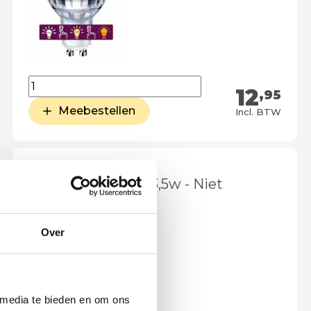
12
,95
Meebestellen
Incl. BTW
Philips LED lamp 3,5w - Niet
dimbaar
Over
 media te bieden en om ons