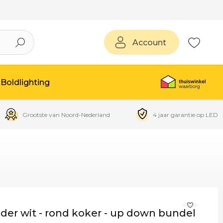
Account
Boldlighting
Grootste van Noord-Nederland
4 jaar garantie op LED
der wit - rond koker - up down bundel