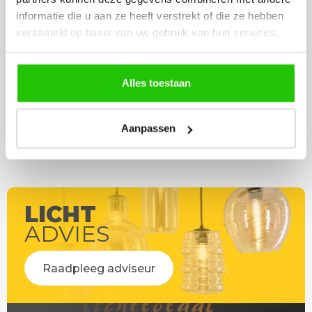
werd deze al bezorgd. Super
artikel is zeer mooi e
informatie die u aan ze heeft verstrekt of die ze hebben
netjes en veilig verpakt.
veel sfeer, het is ook
verzameld op basis van uw gebruik van hun services.
eenvoudig te plaatsen
Alles toestaan
Aanpassen
LICHT
ADVIES
Raadpleeg adviseur