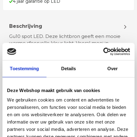
4 jaar garantie op LED
Beschrijving
Gu10 spot LED. Deze lichtbron geeft een mooie
warme sfeervolle kleur licht. Vooral mooi in
armaturen die u voor sfeer wilt g…
Toestemming
Details
Over
Lees meer
Deze Webshop maakt gebruik van cookies
We gebruiken cookies om content en advertenties te
Rian
Anne
personaliseren, om functies voor social media te bieden
en om ons websiteverkeer te analyseren. Ook delen we
Fijne site waar ik een mooie
Het bestellen, betale
informatie over uw gebruik van onze site met onze
lamp heb uitgekozen en
leveren verliep vlot e
partners voor social media, adverteren en analyse. Deze
besteld. De volgende dag
volledig naar wens. He
partners kunnen deze gegevens combineren met andere