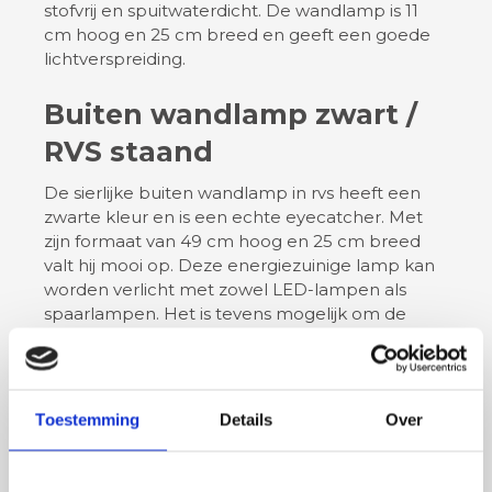
stofvrij en spuitwaterdicht. De wandlamp is 11
cm hoog en 25 cm breed en geeft een goede
lichtverspreiding.
Buiten wandlamp zwart /
RVS staand
De sierlijke buiten wandlamp in rvs heeft een
zwarte kleur en is een echte eyecatcher. Met
zijn formaat van 49 cm hoog en 25 cm breed
valt hij mooi op. Deze energiezuinige lamp kan
worden verlicht met zowel LED-lampen als
spaarlampen. Het is tevens mogelijk om de
lamp te dimmen met een wanddimmer. Het
transparante acryl glas garandeert een
spatwaterdichte buitenlamp met een mooie
heldere lichtverspreiding. Een elegante lamp
Toestemming
Details
Over
die een aanwinst voor uw gevel is.
Buitenwandlamp RVS