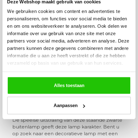
Deze Webshop maakt gebruik van cookies
up/down met sensor
We gebruiken cookies om content en advertenties te
personaliseren, om functies voor social media te bieden
De bewegingssensor in deze buiten wandlamp,
en om ons websiteverkeer te analyseren. Ook delen we
uitgevoerd in rvs zorgt ervoor dat u nooit in het
informatie over uw gebruik van onze site met onze
donker staat. Tevens kunt u snel zien wanneer
partners voor social media, adverteren en analyse. Deze
iemand uw erf betreedt. Deze stijlvolle
partners kunnen deze gegevens combineren met andere
wandlamp schijnt naar boven en beneden en is
geschikt voor een LED-lamp. De buiten
informatie die u aan ze heeft verstrekt of die ze hebben
wandlamp is 22 cm hoog en 7 cm breed, klein,
verzameld op basis van uw gebruik van hun services.
maar functioneel. Spatwaterdicht en
energiezuinig, dit garandeert een lange
levensduur.
Alles toestaan
Buiten wandlamp zwart
Aanpassen
staand
De speelse uitstraling van deze staande zwarte
buitenlamp geeft deze lamp karakter. Bent u
op zoek naar een decoratieve lamp met een