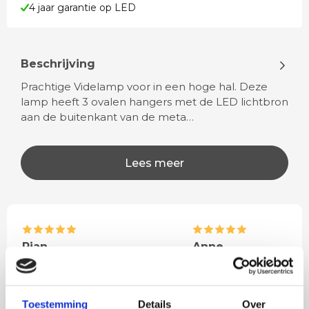
4 jaar garantie op LED
Beschrijving
Prachtige Videlamp voor in een hoge hal. Deze
lamp heeft 3 ovalen hangers met de LED lichtbron
aan de buitenkant van de meta…
Lees meer
Rian
Anne
Fijne site waar ik een mooie
Het bestellen, betale
lamp heb uitgekozen en
leveren verliep vlot e
besteld. De volgende dag
volledig naar wens. He
Toestemming
Details
Over