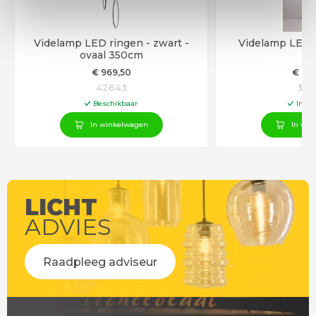
Videlamp LED ringen - zwart -
Videlamp LED 
ovaal 350cm
€
969
,50
€
99
42643
392
Beschikbaar
In vo
In winkelwagen
In win
LICHT
ADVIES
Raadpleeg adviseur