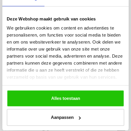
werd deze al bezorgd. Super
artikel is zeer mooi e
netjes en veilig verpakt.
veel sfeer, het is ook
eenvoudig te plaatsen
Deze Webshop maakt gebruik van cookies
We gebruiken cookies om content en advertenties te
personaliseren, om functies voor social media te bieden
en om ons websiteverkeer te analyseren. Ook delen we
informatie over uw gebruik van onze site met onze
partners voor social media, adverteren en analyse. Deze
partners kunnen deze gegevens combineren met andere
MEER PRODUCTEN
informatie die u aan ze heeft verstrekt of die ze hebben
UIT DE SERIE RINGS
verzameld op basis van uw gebruik van hun services.
Alle producten uit deze serie
Alles toestaan
Aanpassen