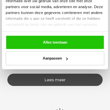
informatie over uw gebruik van onze site met onze
Voor 14:00 besteld, vandaag verstuurd!
partners voor social media, adverteren en analyse. Deze
partners kunnen deze gegevens combineren met andere
Gratis verzending in NL vanaf €50,-
informatie die u aan ze heeft verstrekt of die ze hebben
4 jaar garantie op LED
verzameld op basis van uw gebruik van hun services.
Alles toestaan
Beschrijving
Moderne vloerlamp met uplighter en leesarm –
dimbaar, warm wit licht Productomschrijving Til je
Aanpassen
interieur naar een hoger ni…
Lees meer