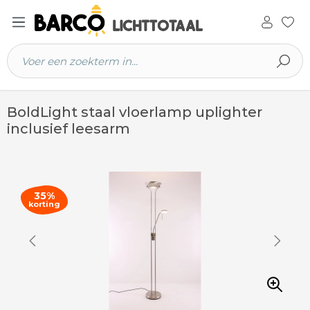
 hoofdinhoud
BoldLight staal vloerlamp uplighter
inclusief leesarm
35%
korting