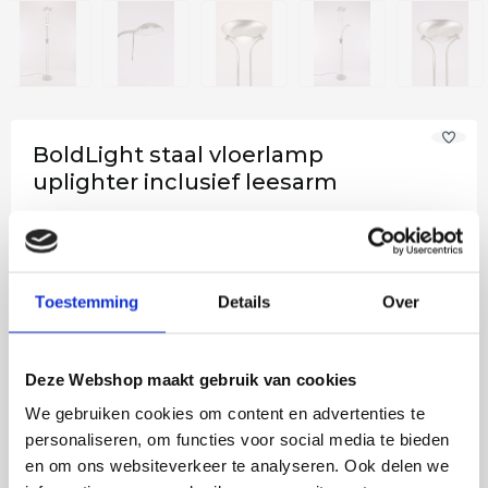
BoldLight staal vloerlamp
uplighter inclusief leesarm
€ 129,50
€
199
,50
35% korting
Op werkdagen voor 14:00 uur
Op voorraad
besteld = vandaag verstuurd!
Toestemming
Details
Over
−
+
In het winkelmandje
Deze Webshop maakt gebruik van cookies
We gebruiken cookies om content en advertenties te
personaliseren, om functies voor social media te bieden
Ook in onze winkel in Emmen te bezichtigen
en om ons websiteverkeer te analyseren. Ook delen we