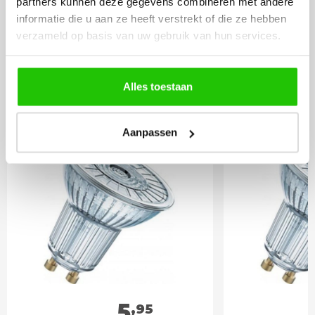
partners kunnen deze gegevens combineren met andere
informatie die u aan ze heeft verstrekt of die ze hebben
BESTEL
INCLUSIEF
verzameld op basis van uw gebruik van hun services.
LICHTBRONNEN
Alles toestaan
Philips LED lamp 3,5w -
Philips L
Niet dimbaar
2700 kel
Aanpassen
5
,95