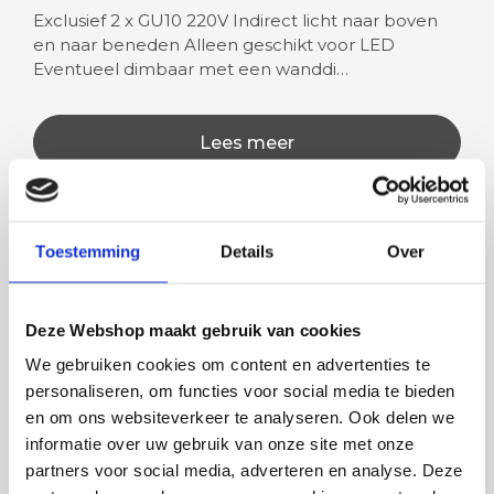
Exclusief 2 x GU10 220V Indirect licht naar boven
en naar beneden Alleen geschikt voor LED
Eventueel dimbaar met een wanddi…
Lees meer
Toestemming
Details
Over
Rian
Anne
Fijne site waar ik een mooie
Het bestellen, betale
Deze Webshop maakt gebruik van cookies
lamp heb uitgekozen en
leveren verliep vlot e
We gebruiken cookies om content en advertenties te
besteld. De volgende dag
volledig naar wens. He
personaliseren, om functies voor social media te bieden
werd deze al bezorgd. Super
artikel is zeer mooi e
en om ons websiteverkeer te analyseren. Ook delen we
netjes en veilig verpakt.
veel sfeer, het is ook
informatie over uw gebruik van onze site met onze
eenvoudig te plaatsen
partners voor social media, adverteren en analyse. Deze