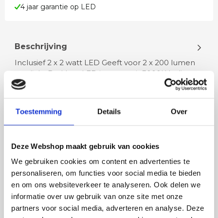
4 jaar garantie op LED
Beschrijving
Inclusief 2 x 2 watt LED Geeft voor 2 x 200 lumen
aan licht De kleur LED is warm wit 3000K Indirect
licht naar boven en naa…
Toestemming
Details
Over
Lees meer
Deze Webshop maakt gebruik van cookies
We gebruiken cookies om content en advertenties te
personaliseren, om functies voor social media te bieden
Rian
Anne
en om ons websiteverkeer te analyseren. Ook delen we
Fijne site waar ik een mooie
Het bestellen, betale
informatie over uw gebruik van onze site met onze
lamp heb uitgekozen en
leveren verliep vlot e
partners voor social media, adverteren en analyse. Deze
besteld. De volgende dag
volledig naar wens. He