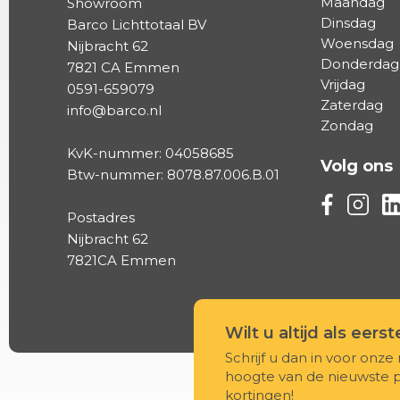
Maandag
Showroom
Dinsdag
Barco Lichttotaal BV
Woensdag
Nijbracht 62
Donderdag
7821 CA Emmen
Vrijdag
0591-659079
Zaterdag
info@barco.nl
Zondag
KvK-nummer: 04058685
Volg ons
Btw-nummer: 8078.87.006.B.01
Volg ons vi
Volg on
Vo
Postadres
Nijbracht 62
7821CA Emmen
Wilt u altijd als eers
Schrijf u dan in voor onze 
hoogte van de nieuwste 
kortingen!