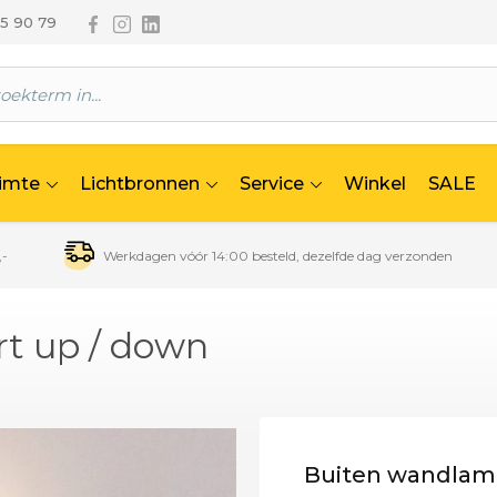
Volg ons via Facebook
Volg ons via Instagram
Volg ons via Linkedin
65 90 79
uimte
Lichtbronnen
Service
Winkel
SALE
,-
Werkdagen vóór 14:00 besteld, dezelfde dag verzonden
t up / down
Buiten wandlamp