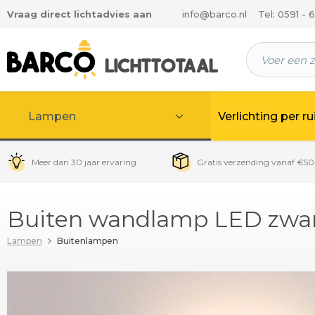
Vraag direct lichtadvies aan
info@barco.nl
Tel: 0591 - 
 hoofdinhoud
Lampen
Verlichting per r
Meer dan 30 jaar ervaring
Gratis verzending vanaf €50
Buiten wandlamp LED zwar
Lampen
Buitenlampen