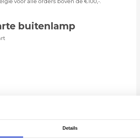
elgië voor alle orders boven de €100,-.
arte buitenlamp
rt
Details