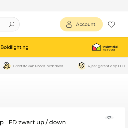
Account
Boldlighting
Grootste van Noord-Nederland
4 jaar garantie op LED
 LED zwart up / down