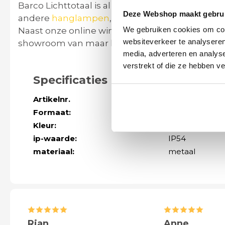
Barco Lichttotaal is al meer dan 30 jaar dé (onli
Deze Webshop maakt gebrui
andere
hanglampen
,
leeslampen
,
vide lampen
We gebruiken cookies om cont
Naast onze online winkel kunt u ons vinden op 
websiteverkeer te analyseren
showroom van maar liefst 1200 m2 gevestigd 
media, adverteren en analys
verstrekt of die ze hebben v
Specificaties
Artikelnr.
41493
Formaat:
Totaal hoogte 
Kleur:
zwart
ip-waarde:
IP54
materiaal:
metaal
Rian
Anne