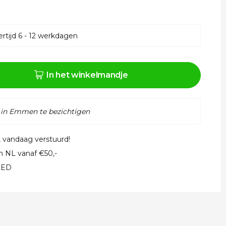
rtijd 6 - 12 werkdagen
In het winkelmandje
 in Emmen te bezichtigen
, vandaag verstuurd!
in NL vanaf €50,-
 LED