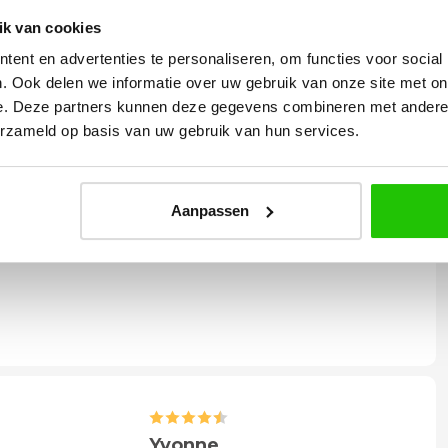
ne) specialist in onder
k van cookies
,
railverlichting
en nog veel meer verlichting.
ent en advertenties te personaliseren, om functies voor social
het industrieterrein in Emmen, waar wij onze
. Ook delen we informatie over uw gebruik van onze site met on
hebben.
e. Deze partners kunnen deze gegevens combineren met andere i
erzameld op basis van uw gebruik van hun services.
Aanpassen
11 cm | Vanuit de wand 5 cm | Breedte 17,5 cm
Yvonne