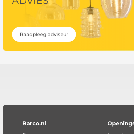
ADVIES
Raadpleeg adviseur
Barco.nl
Openings