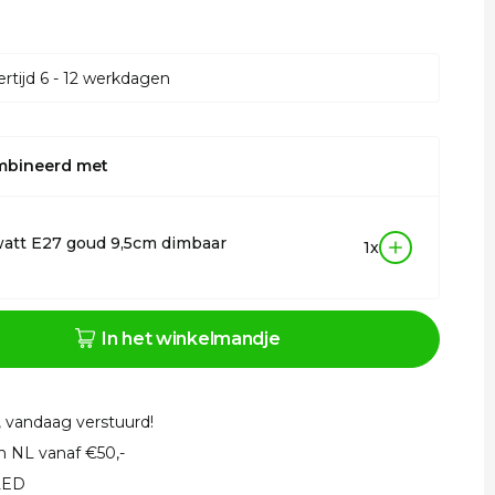
rtijd 6 - 12 werkdagen
mbineerd met
att E27 goud 9,5cm dimbaar
1x
In het winkelmandje
, vandaag verstuurd!
in NL vanaf €50,-
 LED