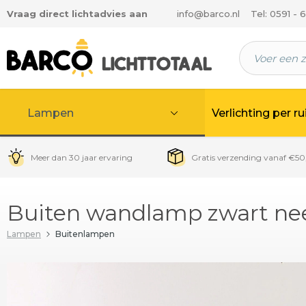
Vraag direct lichtadvies aan
info@barco.nl
Tel: 0591 - 
 hoofdinhoud
Lampen
Verlichting per r
Meer dan 30 jaar ervaring
Gratis verzending vanaf €50
Buiten wandlamp zwart ne
Lampen
Buitenlampen