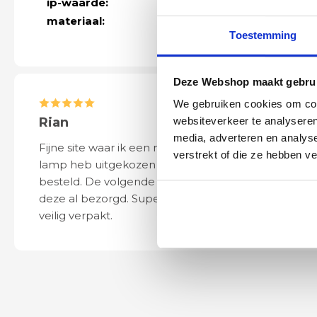
ip-waarde:
IP44
materiaal:
aluminium
Toestemming
Deze Webshop maakt gebrui
We gebruiken cookies om cont
Rian
Anne
websiteverkeer te analyseren
media, adverteren en analys
Fijne site waar ik een mooie
Het bestellen, 
verstrekt of die ze hebben v
lamp heb uitgekozen en
leveren verliep 
besteld. De volgende dag werd
naar wens. Het a
deze al bezorgd. Super netjes en
mooi en schept v
veilig verpakt.
ook eenvoudig t