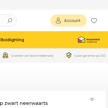
Account
Boldlighting
Grootste van Noord-Nederland
4 jaar garantie op LED
p zwart neerwaarts