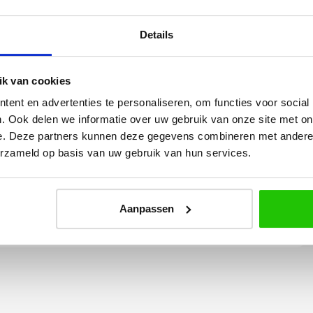
Details
k van cookies
ent en advertenties te personaliseren, om functies voor social
Yvonne
. Ook delen we informatie over uw gebruik van onze site met on
e. Deze partners kunnen deze gegevens combineren met andere i
betalen en
Wij hadden 2 lampen besteld
erzameld op basis van uw gebruik van hun services.
vlot en volledig
met totaal 11 mondgeblazen
rtikel is zeer
kappen. Dit was zeer goed
eel sfeer, het is
verpakt geleverd. Wij bevelen dit
Aanpassen
e plaatsen.
bedrijf zeker aan!