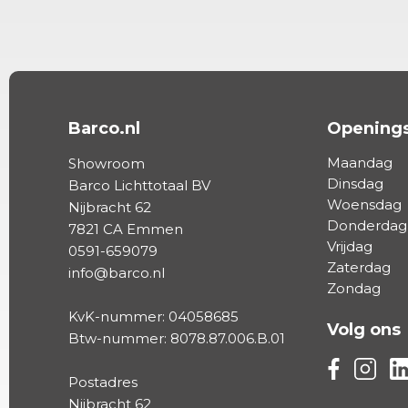
Barco.nl
Openings
Maandag
Showroom
Dinsdag
Barco Lichttotaal BV
Woensdag
Nijbracht 62
Donderdag
7821 CA Emmen
Vrijdag
0591-659079
Zaterdag
info@barco.nl
Zondag
KvK-nummer: 04058685
Volg ons
Btw-nummer: 8078.87.006.B.01
Volg ons vi
Volg on
Vo
Postadres
Nijbracht 62