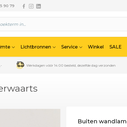
Volg ons via Facebook
Volg ons via Instagram
Volg ons via Linkedin
65 90 79
uimte
Lichtbronnen
Service
Winkel
SALE
,-
Werkdagen vóór 14:00 besteld, dezelfde dag verzonden
erwaarts
Buiten wandlam