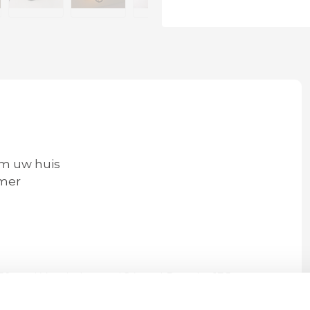
om uw huis
mer
30 cm | Vanuit de wand 24 cm | Breedte 17,5 cm