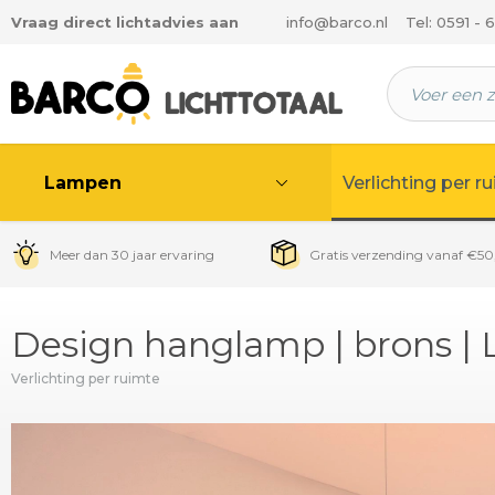
Vraag direct lichtadvies aan
info@barco.nl
Tel: 0591 - 
 hoofdinhoud
Lampen
Verlichting per r
Meer dan 30 jaar ervaring
Gratis verzending vanaf €50
Design hanglamp | brons |
Verlichting per ruimte