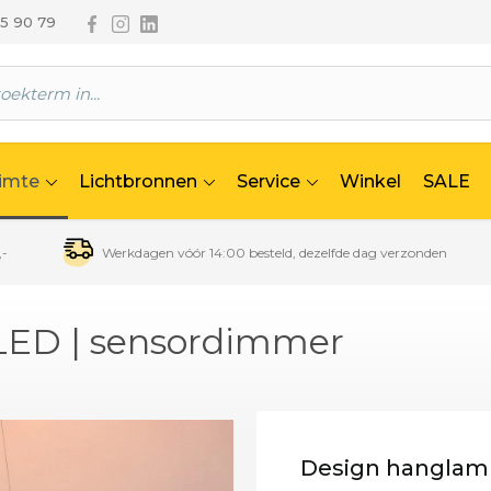
Volg ons via Facebook
Volg ons via Instagram
Volg ons via Linkedin
65 90 79
uimte
Lichtbronnen
Service
Winkel
SALE
,-
Werkdagen vóór 14:00 besteld, dezelfde dag verzonden
 LED | sensordimmer
Design hanglamp