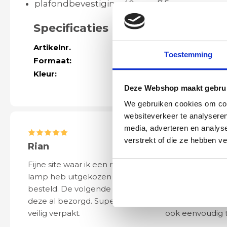
plafondbevestiging 40cm x 7,5cm
Specificaties
Artikelnr.
42792
Toestemming
Formaat:
Lengte 132cm 
Kleur:
brons
Deze Webshop maakt gebrui
We gebruiken cookies om cont
websiteverkeer te analyseren
media, adverteren en analys
verstrekt of die ze hebben v
Rian
Anne
Fijne site waar ik een mooie
Het bestellen, 
lamp heb uitgekozen en
leveren verliep 
besteld. De volgende dag werd
naar wens. Het a
deze al bezorgd. Super netjes en
mooi en schept v
veilig verpakt.
ook eenvoudig t