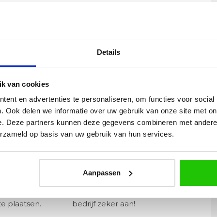
Details
| hoogte 180 cm max
k van cookies
ent en advertenties te personaliseren, om functies voor social
. Ook delen we informatie over uw gebruik van onze site met on
e. Deze partners kunnen deze gegevens combineren met andere i
erzameld op basis van uw gebruik van hun services.
Yvonne
betalen en
Wij hadden 2 lampen besteld
vlot en volledig
met totaal 11 mondgeblazen
Aanpassen
rtikel is zeer
kappen. Dit was zeer goed
eel sfeer, het is
verpakt geleverd. Wij bevelen dit
e plaatsen.
bedrijf zeker aan!