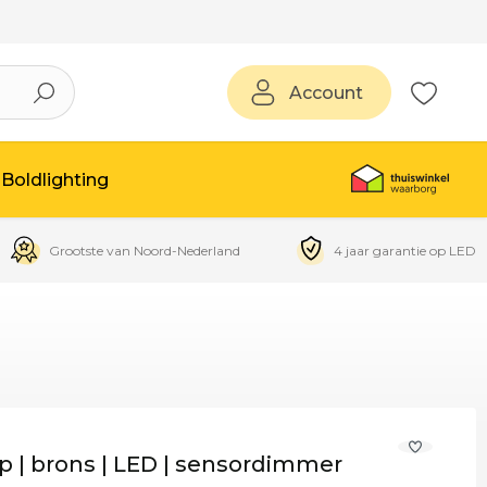
Account
Boldlighting
Grootste van Noord-Nederland
4 jaar garantie op LED
 | brons | LED | sensordimmer