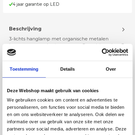
4 jaar garantie op LED
Beschrijving
3-lichts hanglamp met organische metalen
kappen – zwart, bruin en groen Deze bijzondere 3-
lichts hanglamp combineert kunstz…
Toestemming
Details
Over
Lees meer
Deze Webshop maakt gebruik van cookies
We gebruiken cookies om content en advertenties te
personaliseren, om functies voor social media te bieden
Rian
Anne
en om ons websiteverkeer te analyseren. Ook delen we
Fijne site waar ik een mooie
Het bestellen, betale
informatie over uw gebruik van onze site met onze
lamp heb uitgekozen en
leveren verliep vlot e
partners voor social media, adverteren en analyse. Deze
besteld. De volgende dag
volledig naar wens. He