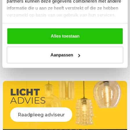
partners kunnen deze gegevens combineren met andere
werd deze al bezorgd. Super
artikel is zeer mooi e
informatie die u aan ze heeft verstrekt of die ze hebben
netjes en veilig verpakt.
veel sfeer, het is ook
verzameld op basis van uw gebruik van hun services.
eenvoudig te plaatsen
Alles toestaan
Aanpassen
LICHT
ADVIES
Raadpleeg adviseur