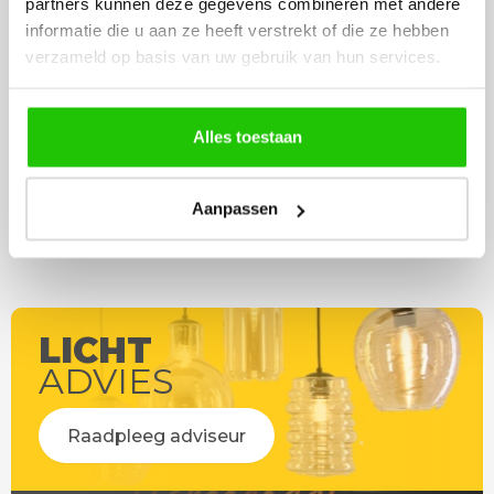
partners kunnen deze gegevens combineren met andere
werd deze al bezorgd. Super
artikel is zeer mooi e
informatie die u aan ze heeft verstrekt of die ze hebben
netjes en veilig verpakt.
veel sfeer, het is ook
verzameld op basis van uw gebruik van hun services.
eenvoudig te plaatsen
Alles toestaan
Aanpassen
LICHT
ADVIES
Raadpleeg adviseur