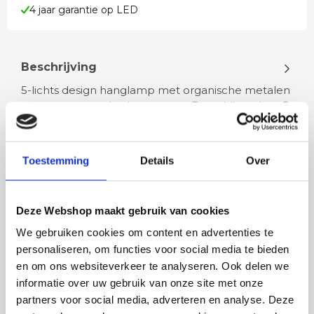
4 jaar garantie op LED
Beschrijving
5-lichts design hanglamp met organische metalen
vormen – zwart, bruin en groen Deze bijzondere 5-
lichts hanglamp combineert…
Toestemming
Details
Over
Lees meer
Deze Webshop maakt gebruik van cookies
We gebruiken cookies om content en advertenties te
personaliseren, om functies voor social media te bieden
Rian
Anne
en om ons websiteverkeer te analyseren. Ook delen we
Fijne site waar ik een mooie
Het bestellen, betale
informatie over uw gebruik van onze site met onze
lamp heb uitgekozen en
leveren verliep vlot e
partners voor social media, adverteren en analyse. Deze
besteld. De volgende dag
volledig naar wens. He