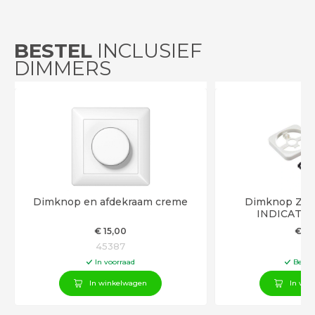
BESTEL
INCLUSIEF
DIMMERS
Dimknop en afdekraam creme
Dimknop ZO
INDICATIE
€
15
,00
€
14
45387
3
In voorraad
Besch
In winkelwagen
In win