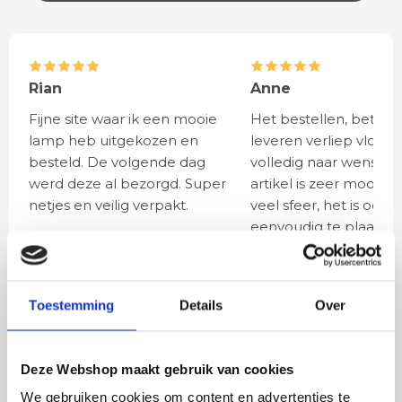
Rian
Anne
Fijne site waar ik een mooie
Het bestellen, betale
lamp heb uitgekozen en
leveren verliep vlot e
besteld. De volgende dag
volledig naar wens. He
werd deze al bezorgd. Super
artikel is zeer mooi e
netjes en veilig verpakt.
veel sfeer, het is ook
eenvoudig te plaatsen
BESTEL
INCLUSIEF
Toestemming
Details
Over
LICHTBRONNEN
Deze Webshop maakt gebruik van cookies
LED lamp 4 watt E27
We gebruiken cookies om content en advertenties te