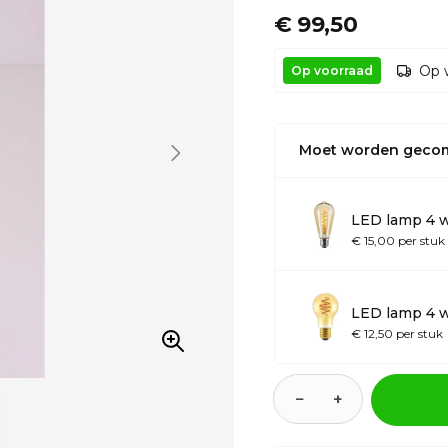
€ 99,50
Op 
Op voorraad
Moet worden geco
LED lamp 4 w
€ 15,00 per stuk
LED lamp 4 w
€ 12,50 per stuk
−
+