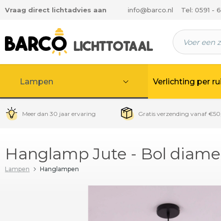
Vraag direct lichtadvies aan
info@barco.nl
Tel: 0591 - 
 hoofdinhoud
Lampen
Verlichting per r
Meer dan 30 jaar ervaring
Gratis verzending vanaf €50
Hanglamp Jute - Bol diam
Lampen
Hanglampen