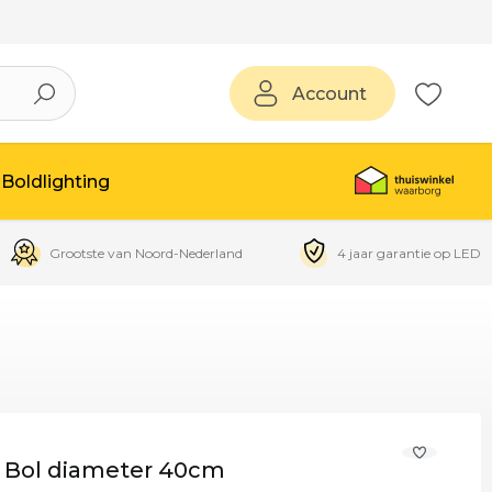
Account
Boldlighting
Grootste van Noord-Nederland
4 jaar garantie op LED
 Bol diameter 40cm