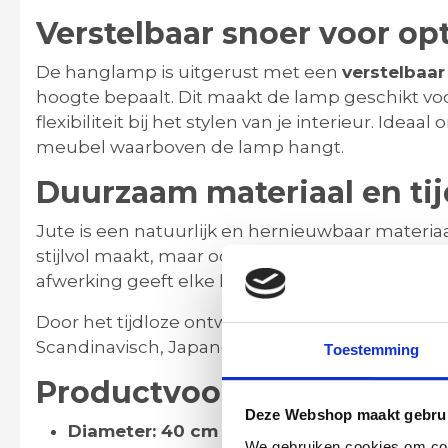
Verstelbaar snoer voor op
De hanglamp is uitgerust met een
verstelbaar
hoogte bepaalt. Dit maakt de lamp geschikt voo
flexibiliteit bij het stylen van je interieur. Id
meubel waarboven de lamp hangt.
Duurzaam materiaal en tij
Jute is een natuurlijk en hernieuwbaar materia
stijlvol maakt, maar ook een bewuste keuze v
afwerking geeft elke lamp een uniek karakter e
Door het tijdloze ontwerp past deze lamp moeit
Scandinavisch, Japandi, landelijk en modern me
Toestemming
Productvoordelen op een r
Deze Webshop maakt gebrui
Diameter: 40 cm
We gebruiken cookies om cont