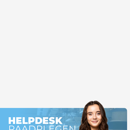
HELPDESK
RAADPLEGEN