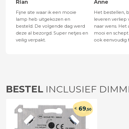
Rian
Anne
Fijne site waar ik een mooie
Het bestellen, 
lamp heb uitgekozen en
leveren verliep 
besteld. De volgende dag werd
naar wens. Het a
deze al bezorgd. Super netjes en
mooi en schept v
veilig verpakt.
ook eenvoudig t
BESTEL
INCLUSIEF DIMM
69
€
,50