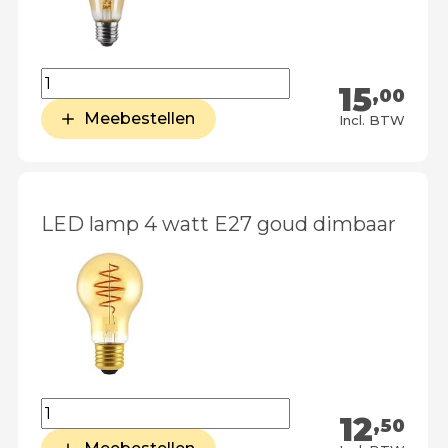
15
,00
Meebestellen
Incl. BTW
LED lamp 4 watt E27 goud dimbaar
12
,50