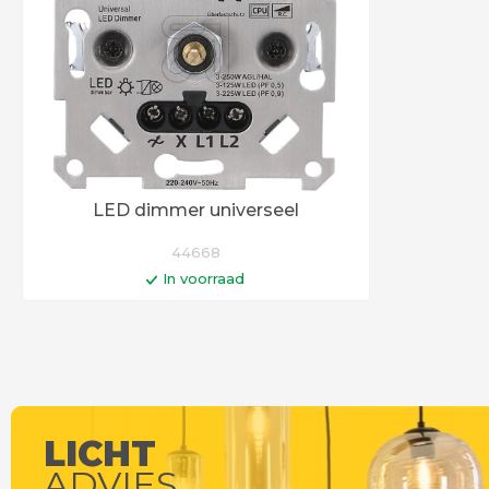
LED dimmer universeel
44668
In voorraad
In winkelwagen
Op werkdagen voor 14:00 uur besteld =
vandaag verstuurd!
LICHT
ADVIES