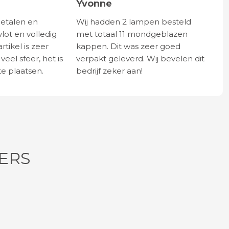
Yvonne
betalen en
Wij hadden 2 lampen besteld
vlot en volledig
met totaal 11 mondgeblazen
rtikel is zeer
kappen. Dit was zeer goed
eel sfeer, het is
verpakt geleverd. Wij bevelen dit
e plaatsen.
bedrijf zeker aan!
ERS