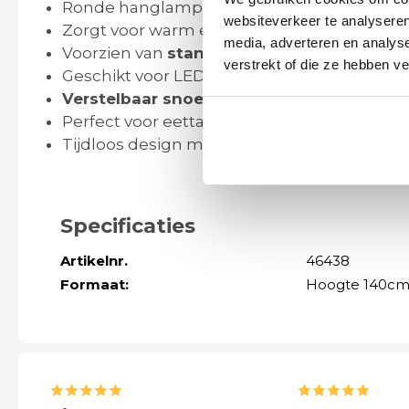
Ronde hanglamp van
natuurlijk jute
websiteverkeer te analyseren
Zorgt voor warm en diffuus sfeervol licht
media, adverteren en analys
Voorzien van
standaard E27 fitting
verstrekt of die ze hebben v
Geschikt voor LED lichtbronnen
Verstelbaar snoer
voor flexibele hoogte
Perfect voor eettafel, woonkamer, slaapkam
Tijdloos design met natuurlijke uitstraling
Specificaties
Artikelnr.
46438
Formaat:
Hoogte 140cm