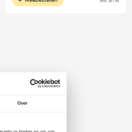
Meebestellen
Incl. BTW
Over
 media te bieden en om ons