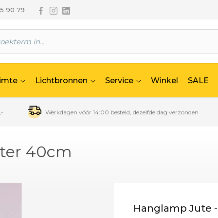
Volg ons via Facebook
Volg ons via Instagram
Volg ons via Linkedin
65 90 79
uimte
Lichtbronnen
Service
Winkel
SALE
,-
Werkdagen vóór 14:00 besteld, dezelfde dag verzonden
eter 40cm
Hanglamp Jute -