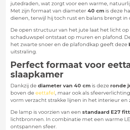
jutedraden, wat zorgt voor een warme, natuurlij
Met zijn formaat van diameter
40 cm
is deze h
dienen, terwijl hij toch rust en balans brengt in
De open structuur van het jute laat het licht 
schaduwspel ontstaat op muren en plafond. D
het zwarte snoer en de plafondkap geeft deze
uitstraling.
Perfect formaat voor eett
slaapkamer
Dankzij de
diameter van 40 cm
is deze
ronde 
boven de
eettafel
, maar ook als sfeerverlichti
vorm verzacht strakke lijnen in het interieur en
De lamp is voorzien van een
standaard E27 fit
lichtbronnen. In combinatie met een warme LE
ontspannen sfeer.