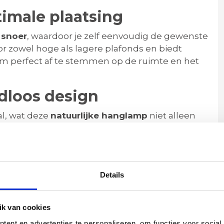
timale plaatsing
 snoer
, waardoor je zelf eenvoudig de gewenste
r zowel hoge als lagere plafonds en biedt
eaal om perfect af te stemmen op de ruimte en het
dloos design
al, wat deze
natuurlijke hanglamp
niet alleen
oor een duurzaam interieur. De handmatige
n zorgt voor een warme, authentieke uitstraling.
eloos binnen diverse woonstijlen, zoals boho,
t natuurlijke accenten.
Details
ij
k van cookies
ent en advertenties te personaliseren, om functies voor social