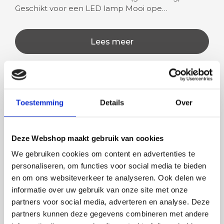
Geschikt voor een LED lamp Mooi ope…
Lees meer
Rian
Anne
Toestemming
Details
Over
Fijne site waar ik een mooie
Het bestellen, betale
lamp heb uitgekozen en
leveren verliep vlot e
Deze Webshop maakt gebruik van cookies
besteld. De volgende dag
volledig naar wens. He
We gebruiken cookies om content en advertenties te
werd deze al bezorgd. Super
artikel is zeer mooi e
personaliseren, om functies voor social media te bieden
netjes en veilig verpakt.
veel sfeer, het is ook
en om ons websiteverkeer te analyseren. Ook delen we
eenvoudig te plaatsen
informatie over uw gebruik van onze site met onze
partners voor social media, adverteren en analyse. Deze
partners kunnen deze gegevens combineren met andere
BESTEL
INCLUSIEF