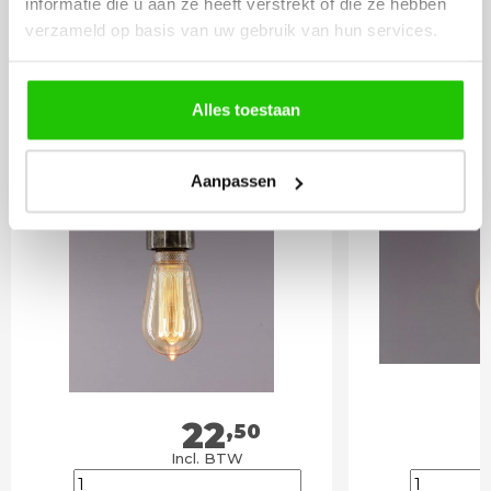
informatie die u aan ze heeft verstrekt of die ze hebben
LICHTBRONNEN
verzameld op basis van uw gebruik van hun services.
LED lamp 5 watt E27
LED lamp 
Alles toestaan
goud 3-standen
goud 9,5c
Aanpassen
22
,50
Incl. BTW