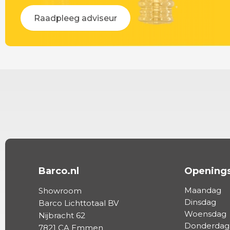
Raadpleeg adviseur
Barco.nl
Openings
Maandag
Showroom
Dinsdag
Barco Lichttotaal BV
Woensdag
Nijbracht 62
Donderdag
7821 CA Emmen