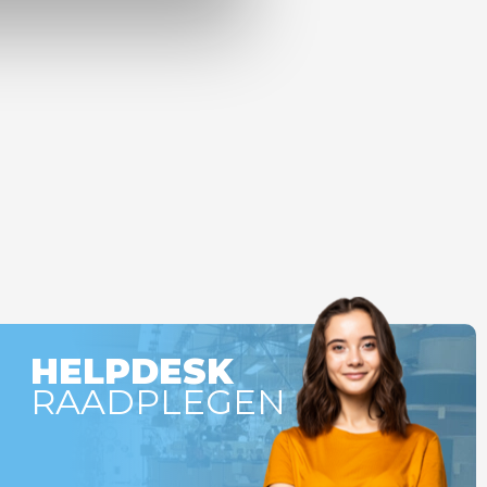
HELPDESK
RAADPLEGEN