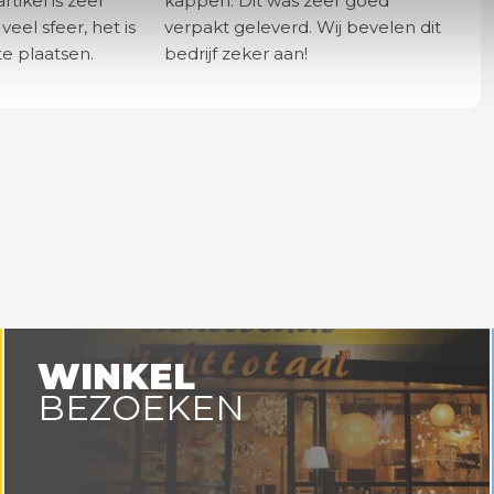
rtikel is zeer
kappen. Dit was zeer goed
eel sfeer, het is
verpakt geleverd. Wij bevelen dit
e plaatsen.
bedrijf zeker aan!
WINKEL
BEZOEKEN