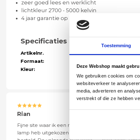
zeer goed lees en werklicht
lichtkleur 2700 - 5000 kelvin
4 jaar garantie op LED lichtbron
Specificaties
Toestemming
Artikelnr.
40749
Formaat:
Lengte min. 12
Deze Webshop maakt gebrui
Kleur:
aluminium
We gebruiken cookies om cont
websiteverkeer te analyseren
media, adverteren en analys
verstrekt of die ze hebben v
Rian
Anne
Fijne site waar ik een mooie
Het bestellen, 
lamp heb uitgekozen en
leveren verliep 