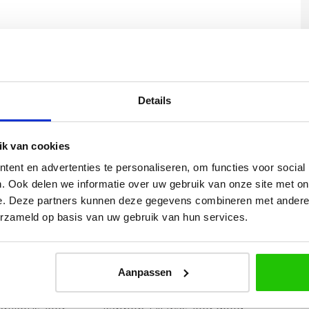
Details
0: max. 180 | Hoogte max. 182cm
k van cookies
ent en advertenties te personaliseren, om functies voor social
. Ook delen we informatie over uw gebruik van onze site met on
e. Deze partners kunnen deze gegevens combineren met andere i
erzameld op basis van uw gebruik van hun services.
Yvonne
Aanpassen
betalen en
Wij hadden 2 lampen besteld
vlot en volledig
met totaal 11 mondgeblazen