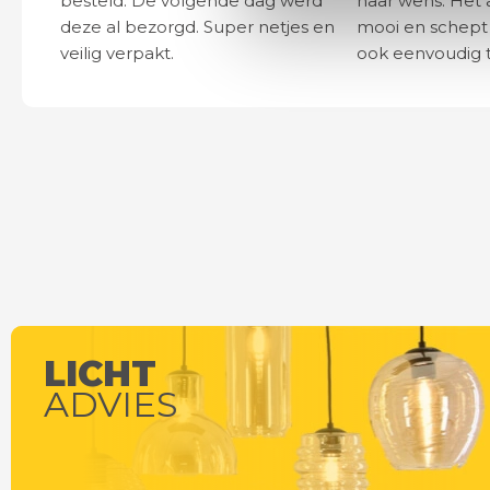
besteld. De volgende dag werd
naar wens. Het a
deze al bezorgd. Super netjes en
mooi en schept v
veilig verpakt.
ook eenvoudig t
LICHT
ADVIES