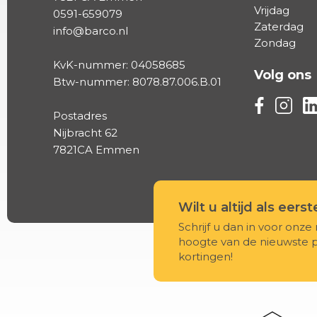
Vrijdag
0591-659079
Zaterdag
info@barco.nl
Zondag
KvK-nummer: 04058685
Volg ons
Btw-nummer: 8078.87.006.B.01
Volg ons vi
Volg on
Vo
Postadres
Nijbracht 62
7821CA Emmen
Wilt u altijd als eers
Schrijf u dan in voor onze 
hoogte van de nieuwste 
kortingen!