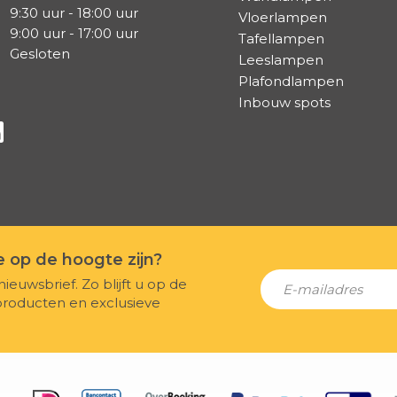
9:30 uur - 18:00 uur
Vloerlampen
9:00 uur - 17:00 uur
Tafellampen
Gesloten
Leeslampen
Plafondlampen
Inbouw spots
a Facebook
s via Instagram
lg ons via Linkedin
te op de hoogte zijn?
nieuwsbrief. Zo blijft u op de
producten en exclusieve