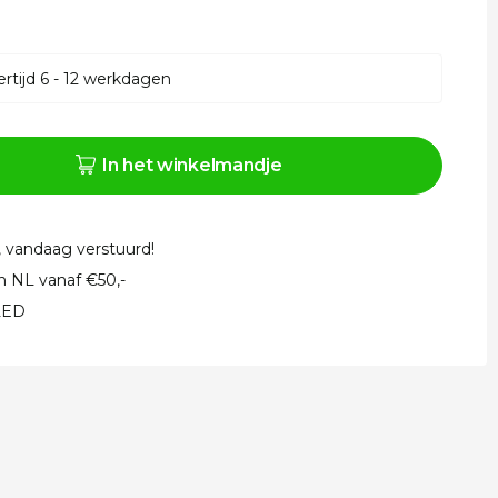
rtijd 6 - 12 werkdagen
In het winkelmandje
, vandaag verstuurd!
in NL vanaf €50,-
 LED