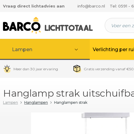
Vraag direct lichtadvies aan
info@barco.nl
Tel: 0591 - 
 hoofdinhoud
Lampen
Verlichting per r
Meer dan 30 jaar ervaring
Gratis verzending vanaf €50
Hanglamp strak uitschuifb
Lampen
Hanglampen
Hanglampen strak