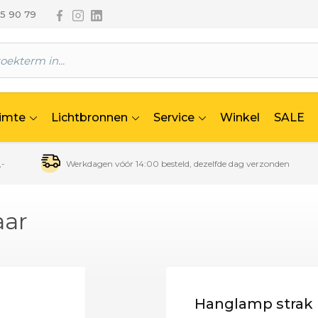
Volg ons via Facebook
Volg ons via Instagram
Volg ons via Linkedin
65 90 79
uimte
Lichtbronnen
Service
Winkel
SALE
,-
Werkdagen vóór 14:00 besteld, dezelfde dag verzonden
aar
Hanglamp strak 