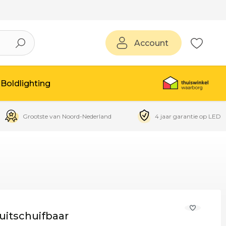
Account
Boldlighting
Grootste van Noord-Nederland
4 jaar garantie op LED
uitschuifbaar