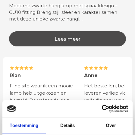
Moderne zwarte hanglamp met spiraaldesign –
GU10 fitting Breng stijl, sfeer en karakter samen
met deze unieke zwarte hangl…
Lees meer
Rian
Anne
Fijne site waar ik een mooie
Het bestellen, betale
lamp heb uitgekozen en
leveren verliep vlot e
besteld. De volgende dag
volledig naar wens. He
werd deze al bezorgd. Super
artikel is zeer mooi e
netjes en veilig verpakt.
veel sfeer, het is ook
eenvoudig te plaatsen
Toestemming
Details
Over