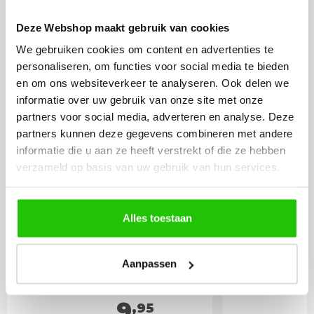
BESTEL
INCLUSIEF
Deze Webshop maakt gebruik van cookies
LICHTBRONNEN
We gebruiken cookies om content en advertenties te
personaliseren, om functies voor social media te bieden
en om ons websiteverkeer te analyseren. Ook delen we
LED lamp 3 watt GU10
LED lamp 
informatie over uw gebruik van onze site met onze
spot Extra warm
spot DIm
partners voor social media, adverteren en analyse. Deze
partners kunnen deze gegevens combineren met andere
informatie die u aan ze heeft verstrekt of die ze hebben
verzameld op basis van uw gebruik van hun services.
Alles toestaan
Aanpassen
9
,95