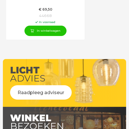
€
69
,50
44668
In voorraad
In winkelwagen
LICHT
ADVIES
Raadpleeg adviseur
WINKEL
BEZOEKEN