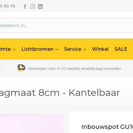
Volg ons via Facebook
Volg ons via Instagram
Volg ons via Linkedin
65 90 79
uimte
Lichtbronnen
Service
Winkel
SALE
,-
Werkdagen vóór 14:00 besteld, dezelfde dag verzonden
aagmaat 8cm - Kantelbaar
Inbouwspot GU10