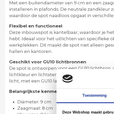
Met een buitendiameter van 9 cm en een zaag
installeren in plafonds. De neutrale zandkleur z
waardoor de spot naadloos opgaat in verschillen
Flexibel en functioneel
Deze inbouwspot is kantelbaar, waardoor je het 
hebt. Ideaal voor het uitlichten van specifieke
werkplekken. Dit maakt de spot niet alleen ge
hallen en kantoren.
Geschikt voor GU10 lichtbronnen
De spot is ontworpen voor een GU10 lichtbron, 
lichtkleur en lichtsterkte te kiezen. Of je nu ga
licht, met een GU10 lamp bepaal je eenvoudig d
Belangrijkste kenmerken:
Toestemming
Diameter: 9 cm
Zaagmaat: 8 cm
Deze Webshop maakt gebrui