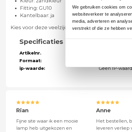
Kleur: zandkleur
We gebruiken cookies om cont
Fitting: GU10
websiteverkeer te analyseren
Kantelbaar: ja
media, adverteren en analys
Kies voor deze veelzijdige inbouwspot en geef j
verstrekt of die ze hebben v
Specificaties
Artikelnr.
61334
Formaat:
Diameter 9cm
ip-waarde:
Geen IP-waar
Rian
Anne
Fijne site waar ik een mooie
Het bestellen, 
lamp heb uitgekozen en
leveren verliep 