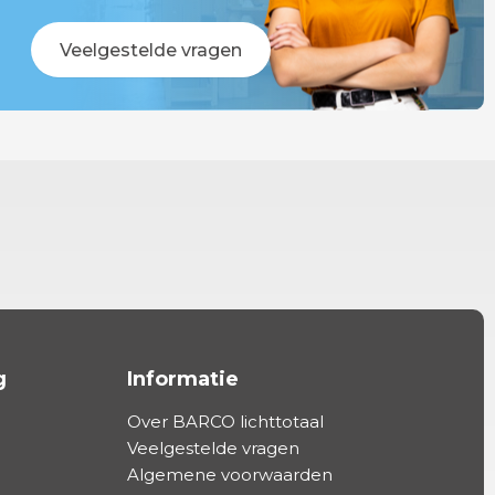
Veelgestelde vragen
g
Informatie
Over BARCO lichttotaal
Veelgestelde vragen
Algemene voorwaarden