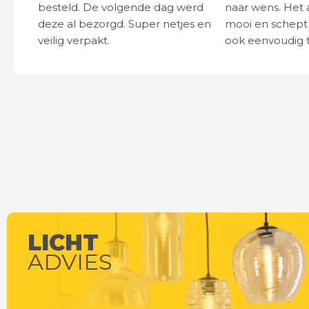
besteld. De volgende dag werd
naar wens. Het a
deze al bezorgd. Super netjes en
mooi en schept v
veilig verpakt.
ook eenvoudig t
LICHT
ADVIES