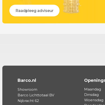
Raadpleeg adviseur
Barco.nl
Openings
Maandag
Showroom
Dinsdag
Barco Lichttotaal BV
Woensdag
Nijbracht 62