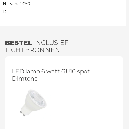
in NL vanaf €50,-
 LED
BESTEL
INCLUSIEF
LICHTBRONNEN
LED lamp 6 watt GU10 spot
DImtone