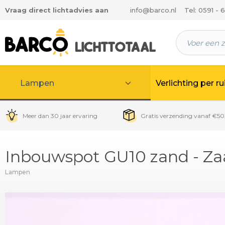
Vraag direct lichtadvies aan
info@barco.nl
Tel: 0591 - 
 hoofdinhoud
Lampen
Verlichting per r
Meer dan 30 jaar ervaring
Gratis verzending vanaf €50
Inbouwspot GU10 zand - Z
Lampen