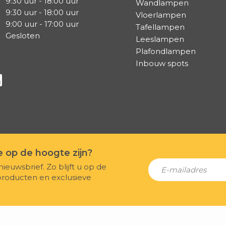
9:30 uur - 18:00 uur
Wandlampen
9:30 uur - 18:00 uur
Vloerlampen
9:00 uur - 17:00 uur
Tafellampen
Gesloten
Leeslampen
Plafondlampen
Inbouw spots
a Facebook
s via Instagram
lg ons via Linkedin
te op de hoogte zijn?
nieuwsbrief. Zo blijft u op de
producten en exclusieve