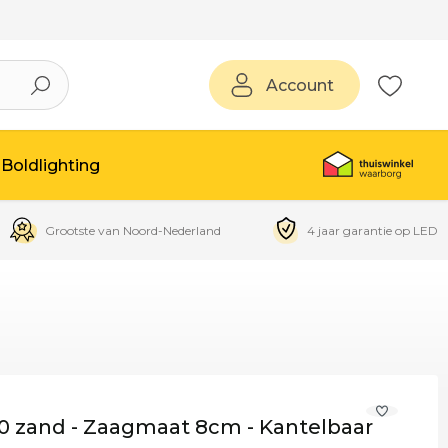
Account
Boldlighting
Grootste van Noord-Nederland
4 jaar garantie op LED
 zand - Zaagmaat 8cm - Kantelbaar