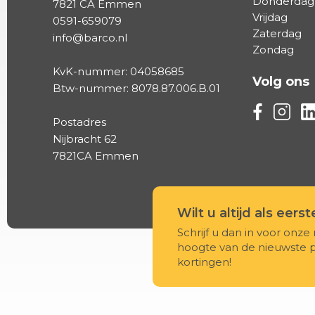
Donderdag
7821 CA Emmen
Vrijdag
0591-659079
Zaterdag
info@barco.nl
Zondag
KvK-nummer: 04058685
Volg ons
Btw-nummer: 8078.87.006.B.01
Volg ons vi
Volg on
Vo
Postadres
Nijbracht 62
7821CA Emmen
Wilt u altijd als eers
Schrijf u dan in voor onze 
hoogte van de nieuwste 
kortingen!