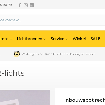
Volg ons via Facebook
Volg ons via Instagram
Volg ons via Linkedin
65 90 79
uimte
Lichtbronnen
Service
Winkel
SALE
,-
Werkdagen vóór 14:00 besteld, dezelfde dag verzonden
-lichts
Inbouwspot recht