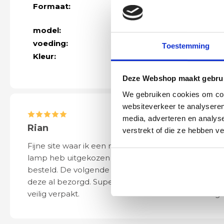
Formaat:
Buitenmaat 33 
Inbouwdiepte
model:
normaal
voeding:
230volt gu10 fi
Toestemming
Kleur:
wit
Deze Webshop maakt gebrui
We gebruiken cookies om cont
websiteverkeer te analyseren
media, adverteren en analys
Rian
Anne
verstrekt of die ze hebben v
Fijne site waar ik een mooie
Het bestellen, 
lamp heb uitgekozen en
leveren verliep 
besteld. De volgende dag werd
naar wens. Het a
deze al bezorgd. Super netjes en
mooi en schept v
veilig verpakt.
ook eenvoudig t