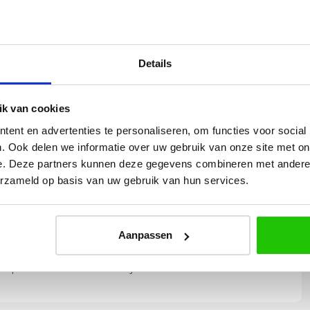
x 18 cm (L+B) | Zaagmaat 30 x 15 cm (L+B) |
 8 cm
tting
Details
k van cookies
ent en advertenties te personaliseren, om functies voor social
. Ook delen we informatie over uw gebruik van onze site met on
e. Deze partners kunnen deze gegevens combineren met andere i
Yvonne
erzameld op basis van uw gebruik van hun services.
betalen en
Wij hadden 2 lampen besteld
vlot en volledig
met totaal 11 mondgeblazen
rtikel is zeer
kappen. Dit was zeer goed
Aanpassen
eel sfeer, het is
verpakt geleverd. Wij bevelen dit
e plaatsen.
bedrijf zeker aan!