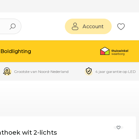
Account
Boldlighting
Grootste van Noord-Nederland
4 jaar garantie op LED
hoek wit 2-lichts