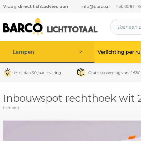
Vraag direct lichtadvies aan
info@barco.nl
Tel: 0591 - 
 hoofdinhoud
Lampen
Verlichting per r
Meer dan 30 jaar ervaring
Gratis verzending vanaf €50
Inbouwspot rechthoek wit 2
Lampen