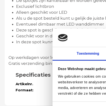
De spotjes zijn kantelbaar en worden geleve
Exclusief lichtbron
Alleen geschikt voor LED
Als u de spot besteld kunt u gelijk de juist
Eventueel dimbaar met LED wanddimmer
Deze spot is geschikt voor in de buitenboei 
Geschikt voor in de badkamer* vraag naar 
In deze spot kunnen ook LED 230v / 12v
lic
Toestemming
Op werkdagen voor 14:00 uur besteld is altijd 
Gratis verzending binnen Nederland en België 
Deze Webshop maakt gebrui
Specificaties
We gebruiken cookies om cont
websiteverkeer te analyseren
Artikelnr.
42477
media, adverteren en analys
Formaat:
Lengte 18,7 x 
verstrekt of die ze hebben v