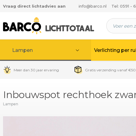
Vraag direct lichtadvies aan
info@barco.nl
Tel: 0591 - 
 hoofdinhoud
Lampen
Verlichting per r
Meer dan 30 jaar ervaring
Gratis verzending vanaf €50
Inbouwspot rechthoek zwart 
Lampen