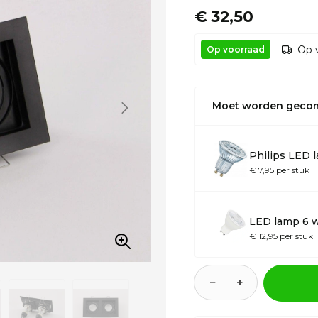
€ 32,50
Op 
Op voorraad
Moet worden geco
Philips LED 
€ 7,95 per stuk
LED lamp 6 
€ 12,95 per stuk
−
+