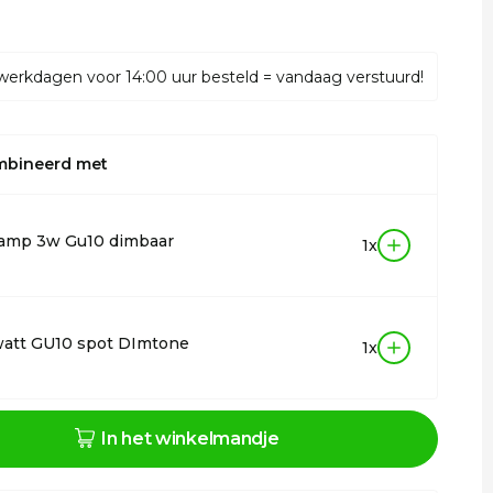
werkdagen voor 14:00 uur besteld = vandaag verstuurd!
mbineerd met
lamp 3w Gu10 dimbaar
1x
watt GU10 spot DImtone
1x
In het winkelmandje