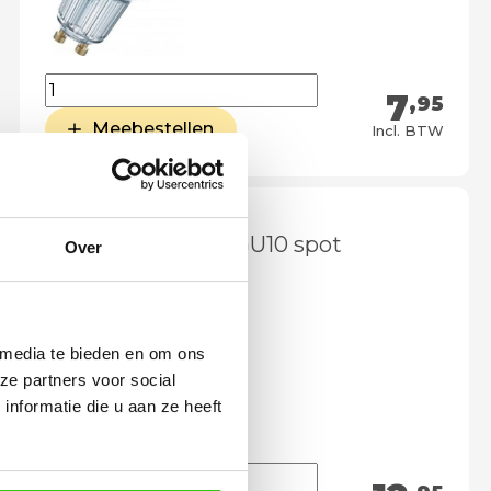
7
,95
Meebestellen
Incl. BTW
LED lamp 6 watt GU10 spot
Over
DImtone
 media te bieden en om ons
ze partners voor social
nformatie die u aan ze heeft