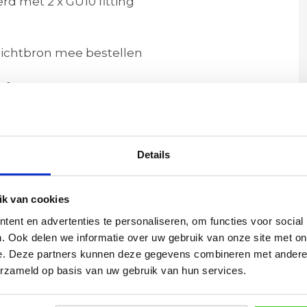
rd met 2 x GU10 fitting
e lichtbron mee bestellen
of carport
de voorwaarden *
htbronnen
Details
dezelfde dag verzonden.
voor bestellingen boven de € 40,-
k van cookies
ent en advertenties te personaliseren, om functies voor social
. Ook delen we informatie over uw gebruik van onze site met on
e. Deze partners kunnen deze gegevens combineren met andere i
10,2 cm | Zaagmaat 17 x 9 cm | Inbouwdiepte 11 cm
erzameld op basis van uw gebruik van hun services.