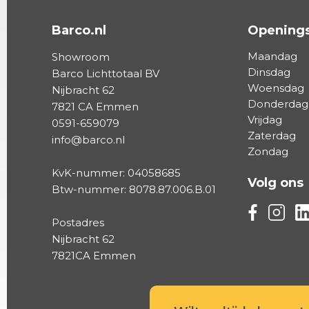
Barco.nl
Openings
Maandag
Showroom
Dinsdag
Barco Lichttotaal BV
Woensdag
Nijbracht 62
Donderdag
7821 CA Emmen
Vrijdag
0591-659079
Zaterdag
info@barco.nl
Zondag
KvK-nummer: 04058685
Volg ons
Btw-nummer: 8078.87.006.B.01
Volg ons vi
Volg on
Vo
Postadres
Nijbracht 62
7821CA Emmen