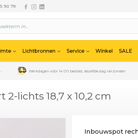
Volg ons via Facebook
Volg ons via Instagram
Volg ons via Linkedin
65 90 79
uimte
Lichtbronnen
Service
Winkel
SALE
,-
Werkdagen vóór 14:00 besteld, dezelfde dag verzonden
2-lichts 18,7 x 10,2 cm
Inbouwspot recht