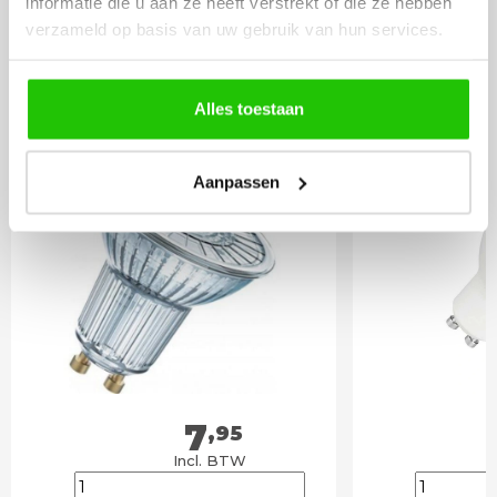
informatie die u aan ze heeft verstrekt of die ze hebben
LICHTBRONNEN
verzameld op basis van uw gebruik van hun services.
Philips LED lamp 3w
LED lamp 
Alles toestaan
Gu10 dimbaar
spot DIm
Aanpassen
7
,95
Incl. BTW