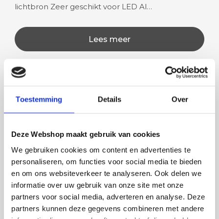
lichtbron Zeer geschikt voor LED Al…
Lees meer
Rian
Anne
Toestemming
Details
Over
Fijne site waar ik een mooie
Het bestellen, betale
lamp heb uitgekozen en
leveren verliep vlot e
Deze Webshop maakt gebruik van cookies
besteld. De volgende dag
volledig naar wens. He
We gebruiken cookies om content en advertenties te
werd deze al bezorgd. Super
artikel is zeer mooi e
personaliseren, om functies voor social media te bieden
netjes en veilig verpakt.
veel sfeer, het is ook
en om ons websiteverkeer te analyseren. Ook delen we
eenvoudig te plaatsen
informatie over uw gebruik van onze site met onze
partners voor social media, adverteren en analyse. Deze
partners kunnen deze gegevens combineren met andere
BESTEL
INCLUSIEF