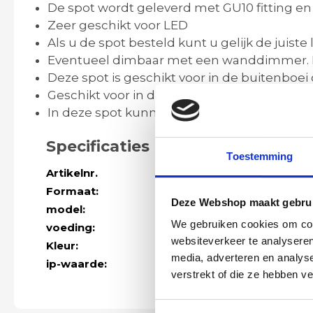
De spot wordt geleverd met GU10 fitting en
Zeer geschikt voor LED
Als u de spot besteld kunt u gelijk de juist
Eventueel dimbaar met een wanddimmer. Dit 
Deze spot is geschikt voor in de buitenboei 
Geschikt voor in de badkamer* vraag naar 
In deze spot kunnen ook halogeen 230v / 12
Specificaties
Toestemming
Artikelnr.
41318
Formaat:
Vierkant 8 x 8
Deze Webshop maakt gebrui
model:
normaal
We gebruiken cookies om cont
voeding:
230volt gu10 fi
websiteverkeer te analyseren
Kleur:
zwart
media, adverteren en analys
ip-waarde:
IP21 (zone 3)
verstrekt of die ze hebben v