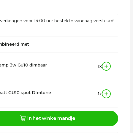
werkdagen voor 14:00 uur besteld = vandaag verstuurd!
mbineerd met
lamp 3w Gu10 dimbaar
1x
watt GU10 spot DImtone
1x
In het winkelmandje