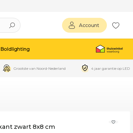
Account
Boldlighting
Grootste van Noord-Nederland
4 jaar garantie op LED
kant zwart 8x8 cm