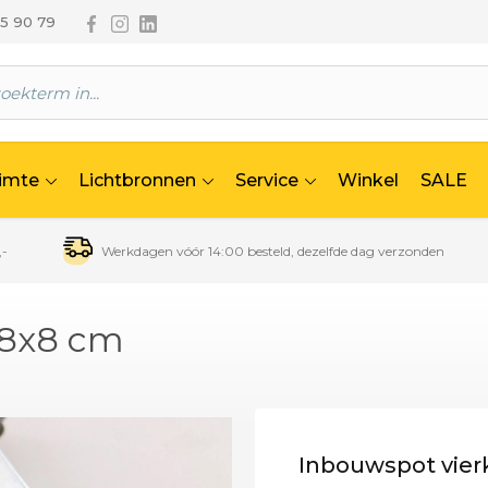
Volg ons via Facebook
Volg ons via Instagram
Volg ons via Linkedin
65 90 79
uimte
Lichtbronnen
Service
Winkel
SALE
,-
Werkdagen vóór 14:00 besteld, dezelfde dag verzonden
 8x8 cm
Inbouwspot vier