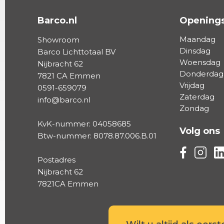
Barco.nl
Openings
Maandag
Showroom
Dinsdag
Barco Lichttotaal BV
Woensdag
Nijbracht 62
Donderdag
7821 CA Emmen
Vrijdag
0591-659079
Zaterdag
info@barco.nl
Zondag
KvK-nummer: 04058685
Volg ons
Btw-nummer: 8078.87.006.B.01
Volg ons vi
Volg on
Vo
Postadres
Nijbracht 62
7821CA Emmen