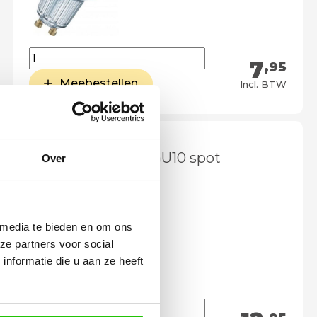
7
,95
Meebestellen
Incl. BTW
LED lamp 6 watt GU10 spot
Over
DImtone
 media te bieden en om ons
ze partners voor social
nformatie die u aan ze heeft