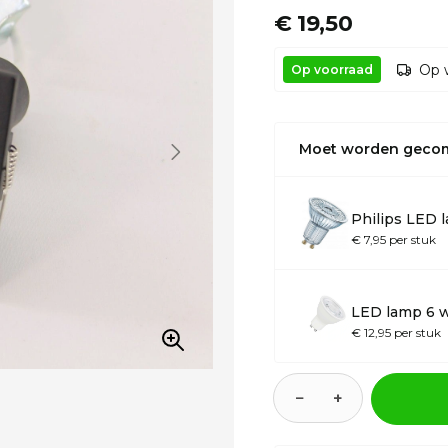
€ 19,50
Op 
Op voorraad
Moet worden geco
Philips LED 
€ 7,95 per stuk
LED lamp 6 
€ 12,95 per stuk
−
+