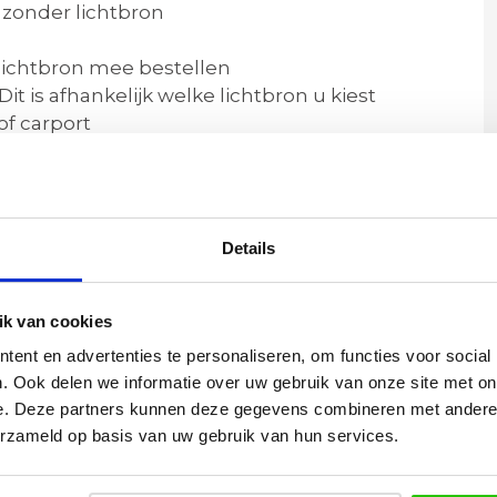
 zonder lichtbron
e lichtbron mee bestellen
is afhankelijk welke lichtbron u kiest
of carport
de voorwaarden *
v lichtbronnen
Details
 cm | Zaagmaat 7,4 cm | Inbouwdiepte 11 cm
k van cookies
ent en advertenties te personaliseren, om functies voor social
tting
. Ook delen we informatie over uw gebruik van onze site met on
e. Deze partners kunnen deze gegevens combineren met andere i
erzameld op basis van uw gebruik van hun services.