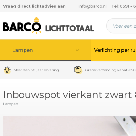
Vraag direct lichtadvies aan
info@barco.nl
Tel: 0591 - 
 hoofdinhoud
Lampen
Verlichting per r
Meer dan 30 jaar ervaring
Gratis verzending vanaf €50
Inbouwspot vierkant zwart
Lampen