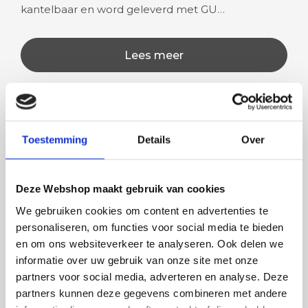
kantelbaar en word geleverd met GU…
Lees meer
Rian
Anne
Toestemming
Details
Over
Fijne site waar ik een mooie
Het bestellen, betale
lamp heb uitgekozen en
leveren verliep vlot e
Deze Webshop maakt gebruik van cookies
besteld. De volgende dag
volledig naar wens. He
We gebruiken cookies om content en advertenties te
werd deze al bezorgd. Super
artikel is zeer mooi e
personaliseren, om functies voor social media te bieden
netjes en veilig verpakt.
veel sfeer, het is ook
en om ons websiteverkeer te analyseren. Ook delen we
eenvoudig te plaatsen
informatie over uw gebruik van onze site met onze
partners voor social media, adverteren en analyse. Deze
partners kunnen deze gegevens combineren met andere
BESTEL
INCLUSIEF