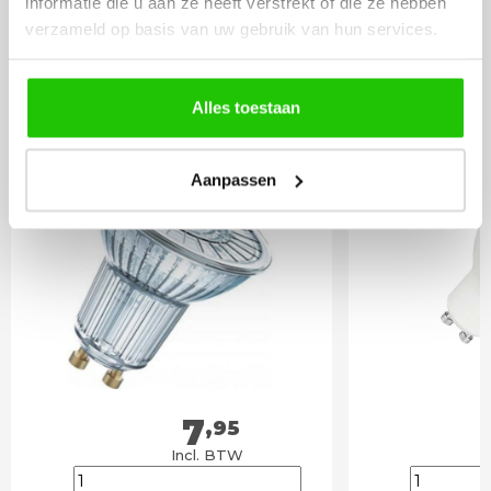
informatie die u aan ze heeft verstrekt of die ze hebben
LICHTBRONNEN
verzameld op basis van uw gebruik van hun services.
Philips LED lamp 3w
LED lamp 
Alles toestaan
Gu10 dimbaar
spot DIm
Aanpassen
7
,95
Incl. BTW