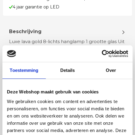
4 jaar garantie op LED
Beschrijving
Luxe lava gold 8-lichts hanglamp 1 grootte glas Uit
de serie ………. deze 8-lichts hanglamp met gouden
lava glazen en een matte…
Toestemming
Details
Over
Lees meer
Deze Webshop maakt gebruik van cookies
We gebruiken cookies om content en advertenties te
personaliseren, om functies voor social media te bieden
Rian
Anne
en om ons websiteverkeer te analyseren. Ook delen we
Fijne site waar ik een mooie
Het bestellen, betale
informatie over uw gebruik van onze site met onze
lamp heb uitgekozen en
leveren verliep vlot e
partners voor social media, adverteren en analyse. Deze