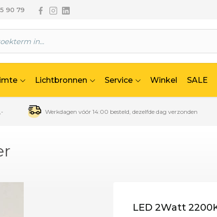
Volg ons via Facebook
Volg ons via Instagram
Volg ons via Linkedin
65 90 79
uimte
Lichtbronnen
Service
Winkel
SALE
,-
Werkdagen vóór 14:00 besteld, dezelfde dag verzonden
er
LED 2Watt 2200K