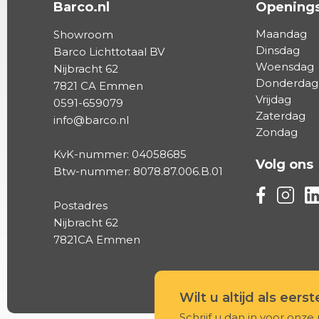
Barco.nl
Openings
Maandag
Showroom
Dinsdag
Barco Lichttotaal BV
Woensdag
Nijbracht 62
Donderdag
7821 CA Emmen
Vrijdag
0591-659079
Zaterdag
info@barco.nl
Zondag
KvK-nummer: 04058685
Volg ons
Btw-nummer: 8078.87.006.B.01
Volg ons vi
Volg on
Vo
Postadres
Nijbracht 62
7821CA Emmen
Wilt u altijd als eers
Schrijf u dan in voor onze 