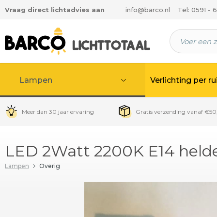
Vraag direct lichtadvies aan
info@barco.nl
Tel: 0591 - 
 hoofdinhoud
Lampen
Verlichting per r
Meer dan 30 jaar ervaring
Gratis verzending vanaf €50
LED 2Watt 2200K E14 held
Lampen
Overig