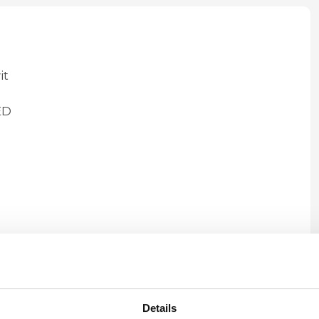
it
ED
Details