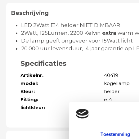
Beschrijving
LED 2Watt E14 helder NIET DIMBAAR
2Watt, 125Lumen, 2200 Kelvin
extra
warm w
De lamp geeft ongeveer voor 15Watt licht
20.000 uur levensduur, 4 jaar garantie op L
Specificaties
Artikelnr.
40419
model:
kogellamp
Kleur:
helder
Fitting:
e14
lichtkleur:
2200kelvin
Toestemming