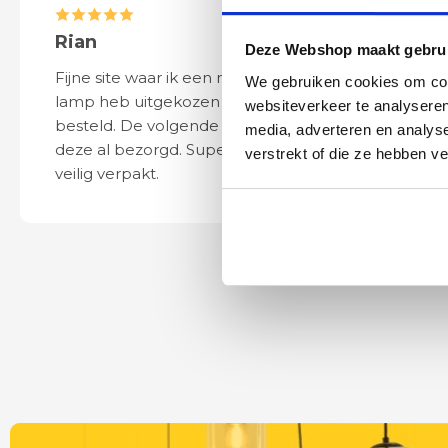
Rian
Anne
Deze Webshop maakt gebrui
Fijne site waar ik een mooie
Het bestellen, 
We gebruiken cookies om cont
lamp heb uitgekozen en
leveren verliep 
websiteverkeer te analyseren
besteld. De volgende dag werd
naar wens. Het a
media, adverteren en analys
deze al bezorgd. Super netjes en
mooi en schept v
verstrekt of die ze hebben v
veilig verpakt.
ook eenvoudig t