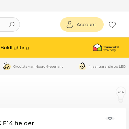
Account
Boldlighting
Grootste van Noord-Nederland
4 jaar garantie op LED
e14
 E14 helder