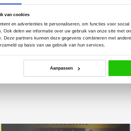
Yvonne
k van cookies
betalen en
Wij hadden 2 lampen besteld
ent en advertenties te personaliseren, om functies voor social
vlot en volledig
met totaal 11 mondgeblazen
. Ook delen we informatie over uw gebruik van onze site met on
rtikel is zeer
kappen. Dit was zeer goed
e. Deze partners kunnen deze gegevens combineren met andere i
eel sfeer, het is
verpakt geleverd. Wij bevelen dit
erzameld op basis van uw gebruik van hun services.
e plaatsen.
bedrijf zeker aan!
Aanpassen