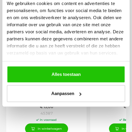
We gebruiken cookies om content en advertenties te
personaliseren, om functies voor social media te bieden
en om ons websiteverkeer te analyseren. Ook delen we
informatie over uw gebruik van onze site met onze
BESTEL
INCLUSIEF
partners voor social media, adverteren en analyse. Deze
DIMMERS
partners kunnen deze gegevens combineren met andere
informatie die u aan ze heeft verstrekt of die ze hebben
verzameld op basis van uw gebruik van hun services.
Alles toestaan
Aanpassen
Dimknop en afdekraam creme
Dimknop ZO
INDICATIE
€
15
,00
€
14
45387
3
In voorraad
Besch
In winkelwagen
In win