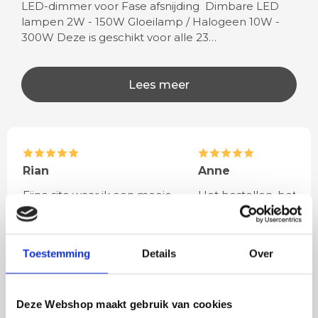
LED-dimmer voor Fase afsnijding Dimbare LED
lampen 2W - 150W Gloeilamp / Halogeen 10W -
300W Deze is geschikt voor alle 23…
Lees meer
Rian
Anne
Fijne site waar ik een mooie
Het bestellen, betale
lamp heb uitgekozen en
leveren verliep vlot e
besteld. De volgende dag
volledig naar wens. He
werd deze al bezorgd. Super
artikel is zeer mooi e
Toestemming
Details
Over
netjes en veilig verpakt.
veel sfeer, het is ook
eenvoudig te plaatsen
Deze Webshop maakt gebruik van cookies